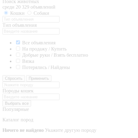
Поиск животных
среди 20 329 объявлений
Кошки
Собаки
Тип объявления
Все объявления
На продажу / Купить
Добрые руки / Взять бесплатно
Вязка
Потерялись / Найдены
Сбросить
Применить
Породы кошек
Выбрать все
Популярные
Каталог пород
Ничего не найдено
Укажите другую породу