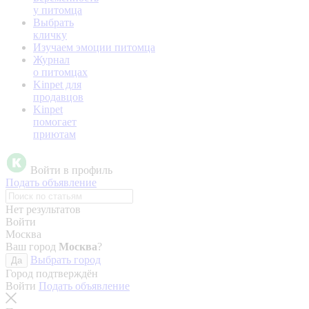
у питомца
Выбрать
кличку
Изучаем эмоции питомца
Журнал
о питомцах
Kinpet для
продавцов
Kinpet
помогает
приютам
Войти в профиль
Подать объявление
Нет результатов
Войти
Москва
Ваш город
Москва
?
Выбрать город
Да
Город подтверждён
Войти
Подать объявление