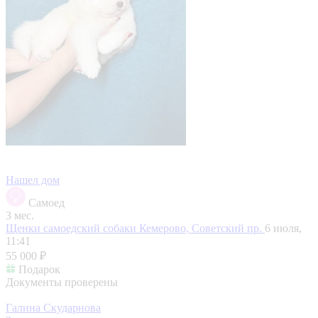
Нашел дом
Самоед
3 мес.
Щенки самоедский собаки
Кемерово, Советский пр.
6 июля,
11:41
55 000 ₽
Подарок
Документы проверены
Галина Скударнова