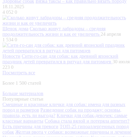
Здоровье собак
Вязка таксы – как правильно вязать породу
18.11.2025
4 052
0
Щенок дома
Сколько живут лабрадоры – средняя
продолжительность жизни и как ее увеличить
24 апреля
1 534
0
Новости
Сити-го-сан для собак: как древний японский
праздник детей превратился в ритуал для питомцев
30 июля
223
0
Посмотреть все
Более 1 500 статей
Больше материалов
Популярные статьи
Смешные и красивые клички для собак: имена для разных
пород и размеров
Разведение собак на продажу: основы,
правила, есть ли выгода?
Клички для собак-девочек: самые
классные варианты
Собака стала вялой и потеряла аппетит?
Есть причины для тревоги
ТОП-25 гипоаллергенных пород
собак
Желтая рвота у собаки: возможные причины и лечение