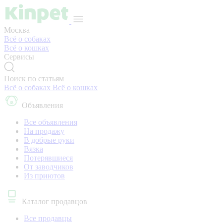
Москва
Всё о собаках
Всё о кошках
Сервисы
Поиск по статьям
Всё о собаках
Всё о кошках
Объявления
Все объявления
На продажу
В добрые руки
Вязка
Потерявшиеся
От заводчиков
Из приютов
Каталог продавцов
Все продавцы