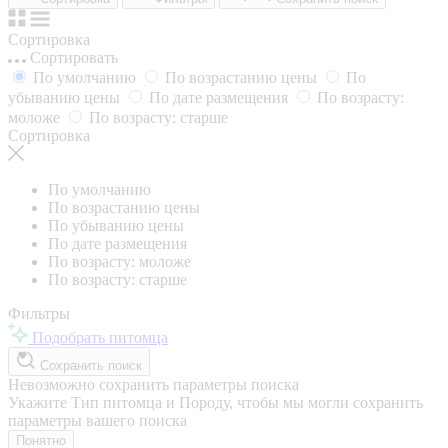
Сортировка
Сортировать
По умолчанию
По возрастанию цены
По
убыванию цены
По дате размещения
По возрасту:
моложе
По возрасту: старше
Сортировка
По умолчанию
По возрастанию цены
По убыванию цены
По дате размещения
По возрасту: моложе
По возрасту: старше
Фильтры
Подобрать питомца
Сохранить поиск
Невозможно сохранить параметры поиска
Укажите Тип питомца и Породу, чтобы мы могли сохранить
параметры вашего поиска
Понятно