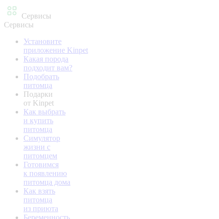
Сервисы
Сервисы
Установите
приложение Kinpet
Какая порода
подходит вам?
Подобрать
питомца
Подарки
от Kinpet
Как выбрать
и купить
питомца
Симулятор
жизни с
питомцем
Готовимся
к появлению
питомца дома
Как взять
питомца
из приюта
Беременность