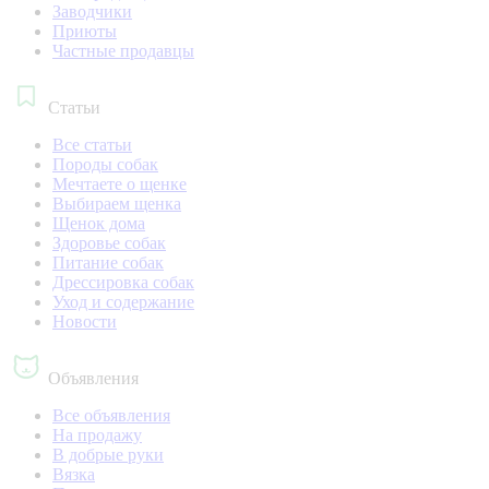
Заводчики
Приюты
Частные продавцы
Статьи
Все статьи
Породы собак
Мечтаете о щенке
Выбираем щенка
Щенок дома
Здоровье собак
Питание собак
Дрессировка собак
Уход и содержание
Новости
Объявления
Все объявления
На продажу
В добрые руки
Вязка