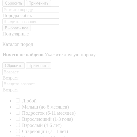
Сбросить
Применить
Породы собак
Выбрать все
Популярные
Каталог пород
Ничего не найдено
Укажите другую породу
Сбросить
Применить
Возраст
Возраст
Любой
Малыш (до 6 месяцев)
Подросток (6-11 месяцев)
Взрослеющий (1-3 года)
Взрослый (4-6 лет)
Стареющий (7-11 лет)