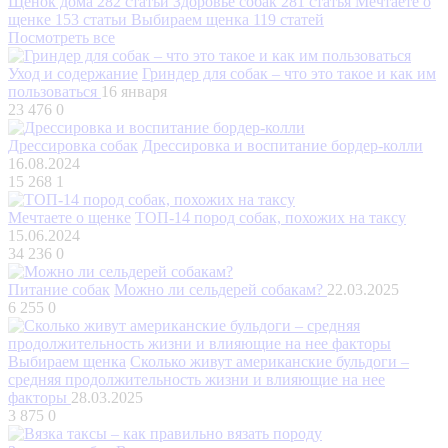
Щенок дома
282 статьи
Здоровье собак
281 статья
Мечтаете о
щенке
153 статьи
Выбираем щенка
119 статей
Посмотреть все
Уход и содержание
Гриндер для собак – что это такое и как им
пользоваться
16 января
23 476
0
Дрессировка собак
Дрессировка и воспитание бордер-колли
16.08.2024
15 268
1
Мечтаете о щенке
ТОП-14 пород собак, похожих на таксу
15.06.2024
34 236
0
Питание собак
Можно ли сельдерей собакам?
22.03.2025
6 255
0
Выбираем щенка
Сколько живут американские бульдоги –
средняя продолжительность жизни и влияющие на нее
факторы
28.03.2025
3 875
0