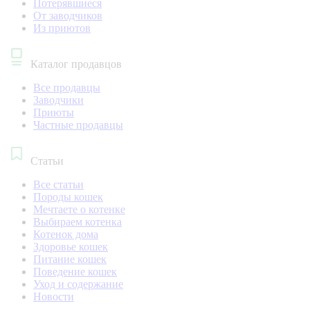
Потерявшиеся
От заводчиков
Из приютов
Каталог продавцов
Все продавцы
Заводчики
Приюты
Частные продавцы
Статьи
Все статьи
Породы кошек
Мечтаете о котенке
Выбираем котенка
Котенок дома
Здоровье кошек
Питание кошек
Поведение кошек
Уход и содержание
Новости