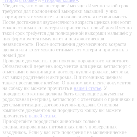
«Породы собак»
и
«Породы кошек»
.
Убедитесь, что малыш старше 2 месяцев
Именно такой срок
требуется для полноценной выкормки малышей: у них
формируется иммунитет и психологическая независимость.
После достижения двухмесячного возраста щенков или котят
можно отнимать от матери и привозить в новый дом.Именно
такой срок требуется для полноценной выкормки малышей: у
них формируется иммунитет и психологическая
независимость. После достижения двухмесячного возраста
щенков или котят можно отнимать от матери и привозить в
новый дом.
Проверьте документы при покупке породистого животного
Обязательный перечень документов для щенка: ветпаспорт с
отметками о вакцинации, договор купли-продажи, метрика,
акт вязки родителей и актировка. В питомниках щенкам
также проставляют клеймо. О полном комплекте документов
на собаку вы можете прочитать в
нашей статье
.
У
породистого котика должны быть следующие документы:
родословная (метрика), ветпаспорт с отметками о прививках и
дегельминтизации, договор купли-продажи. О полном
комплекте документов на породистую кошку вы можете
прочитать в
нашей статье
.
Приобретайте породистых животных только в
специализированных питомниках или у проверенных
заводчиков. Если у вас есть подозрения на мошеннические