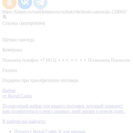
https://kinpet.ru/card/kemerovo/sobaki/shchenki-samoeda-120002/
Ссылка скопирована
Щенки самоеда
Кемерово
Показать телефон
+7 (913) ⚬⚬⚬ ⚬⚬ ⚬⚬
Позвонить
Написать
Галина
Подарки при приобретении питомца
Набор
от Royal Canin
Подарочный набор для вашего питомца, который поможет
вам позаботиться о нем с первых дней жизни в новом доме.
В наборе вы найдете:
Продукт Royal Canin ® для щенков,