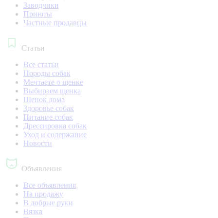
Заводчики
Приюты
Частные продавцы
Статьи
Все статьи
Породы собак
Мечтаете о щенке
Выбираем щенка
Щенок дома
Здоровье собак
Питание собак
Дрессировка собак
Уход и содержание
Новости
Объявления
Все объявления
На продажу
В добрые руки
Вязка