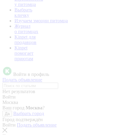
у питомца
Выбрать
кличку
Изучаем эмоции питомца
Журнал
о питомцах
Kinpet для
продавцов
Kinpet
помогает
приютам
Войти в профиль
Подать объявление
Нет результатов
Войти
Москва
Ваш город
Москва
?
Выбрать город
Да
Город подтверждён
Войти
Подать объявление