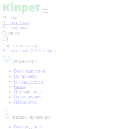
Москва
Всё о собаках
Всё о кошках
Сервисы
Поиск по статьям
Всё о собаках
Всё о кошках
Объявления
Все объявления
На продажу
В добрые руки
Вязка
Потерявшиеся
От заводчиков
Из приютов
Каталог продавцов
Все продавцы