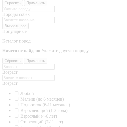
Сбросить
Применить
Породы собак
Выбрать все
Популярные
Каталог пород
Ничего не найдено
Укажите другую породу
Сбросить
Применить
Возраст
Возраст
Любой
Малыш (до 6 месяцев)
Подросток (6-11 месяцев)
Взрослеющий (1-3 года)
Взрослый (4-6 лет)
Стареющий (7-11 лет)