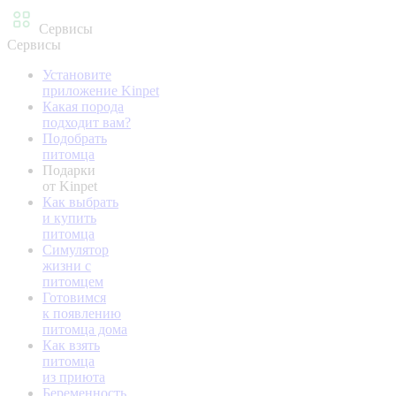
Сервисы
Сервисы
Установите
приложение Kinpet
Какая порода
подходит вам?
Подобрать
питомца
Подарки
от Kinpet
Как выбрать
и купить
питомца
Симулятор
жизни с
питомцем
Готовимся
к появлению
питомца дома
Как взять
питомца
из приюта
Беременность