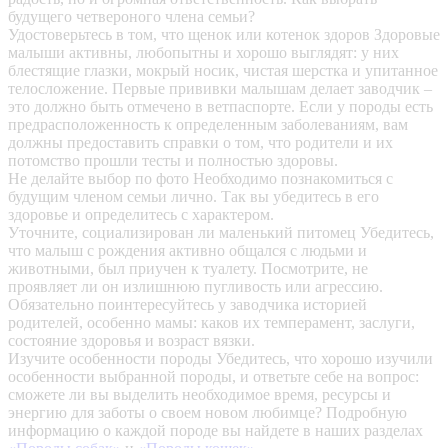
будущего четвероного члена семьи?
Удостоверьтесь в том, что щенок или котенок здоров
Здоровые
малыши активны, любопытны и хорошо выглядят: у них
блестящие глазки, мокрый носик, чистая шерстка и упитанное
телосложение. Первые прививки малышам делает заводчик –
это должно быть отмечено в ветпаспорте. Если у породы есть
предрасположенность к определенным заболеваниям, вам
должны предоставить справки о том, что родители и их
потомство прошли тесты и полностью здоровы.
Не делайте выбор по фото
Необходимо познакомиться с
будущим членом семьи лично. Так вы убедитесь в его
здоровье и определитесь с характером.
Уточните, социализирован ли маленький питомец
Убедитесь,
что малыш с рождения активно общался с людьми и
животными, был приучен к туалету. Посмотрите, не
проявляет ли он излишнюю пугливость или агрессию.
Обязательно поинтересуйтесь у заводчика историей
родителей, особенно мамы: каков их темперамент, заслуги,
состояние здоровья и возраст вязки.
Изучите особенности породы
Убедитесь, что хорошо изучили
особенности выбранной породы, и ответьте себе на вопрос:
сможете ли вы выделить необходимое время, ресурсы и
энергию для заботы о своем новом любимце? Подробную
информацию о каждой породе вы найдете в наших разделах