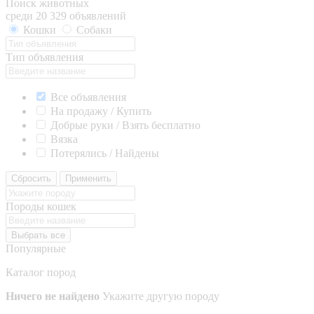
Поиск животных
среди 20 329 объявлений
Кошки
Собаки
Тип объявления
Все объявления
На продажу / Купить
Добрые руки / Взять бесплатно
Вязка
Потерялись / Найдены
Сбросить
Применить
Породы кошек
Выбрать все
Популярные
Каталог пород
Ничего не найдено
Укажите другую породу