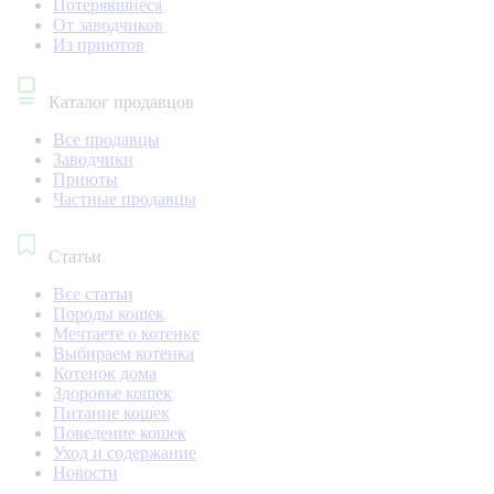
Потерявшиеся
От заводчиков
Из приютов
Каталог продавцов
Все продавцы
Заводчики
Приюты
Частные продавцы
Статьи
Все статьи
Породы кошек
Мечтаете о котенке
Выбираем котенка
Котенок дома
Здоровье кошек
Питание кошек
Поведение кошек
Уход и содержание
Новости