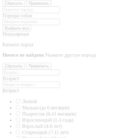
Сбросить
Применить
Породы собак
Выбрать все
Популярные
Каталог пород
Ничего не найдено
Укажите другую породу
Сбросить
Применить
Возраст
Возраст
Любой
Малыш (до 6 месяцев)
Подросток (6-11 месяцев)
Взрослеющий (1-3 года)
Взрослый (4-6 лет)
Стареющий (7-11 лет)