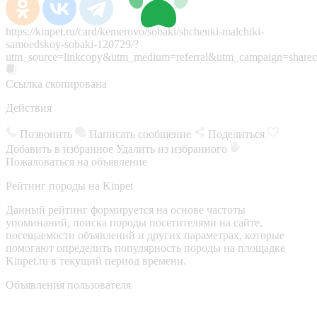
https://kinpet.ru/card/kemerovo/sobaki/shchenki-malchiki-
samoedskoy-sobaki-120729/?
utm_source=linkcopy&utm_medium=referral&utm_campaign=sharec
Ссылка скопирована
Действия
Позвонить
Написать сообщение
Поделиться
Добавить в избранное
Удалить из избранного
Пожаловаться на объявление
Рейтинг породы на Kinpet
Данный рейтинг формируется на основе частоты
упоминаний, поиска породы посетителями на сайте,
посещаемости объявлений и других параметрах, которые
помогают определить популярность породы на площадке
Kinpet.ru в текущий период времени.
Объявления пользователя