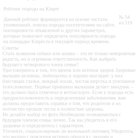
Рейтинг породы на Kinpet
№ 54
Данный рейтинг формируется на основе частоты
из 519
упоминаний, поиска породы посетителями на сайте,
посещаемости объявлений и других параметрах,
которые помогают определить популярность породы
на площадке Kinpet.ru в текущий период времени.
Советы
Стать хозяином собаки или кошки – это не только невероятная
радость, но и огромная ответственность. Как выбрать
будущего четвероного члена семьи?
Удостоверьтесь в том, что щенок или котенок здоров
Здоровые
малыши активны, любопытны и хорошо выглядят: у них
блестящие глазки, мокрый носик, чистая шерстка и упитанное
телосложение. Первые прививки малышам делает заводчик –
это должно быть отмечено в ветпаспорте. Если у породы есть
предрасположенность к определенным заболеваниям, вам
должны предоставить справки о том, что родители и их
потомство прошли тесты и полностью здоровы.
Не делайте выбор по фото
Необходимо познакомиться с
будущим членом семьи лично. Так вы убедитесь в его
здоровье и определитесь с характером.
Уточните, социализирован ли маленький питомец
Убедитесь,
что малыш с рождения активно общался с людьми и