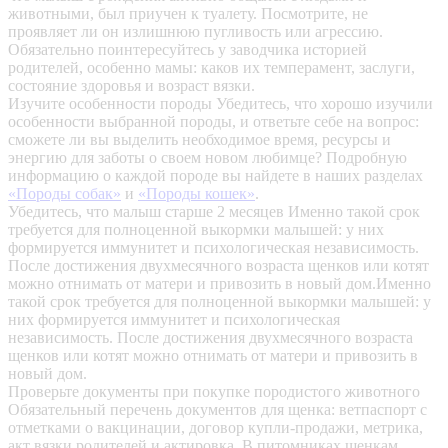
животными, был приучен к туалету. Посмотрите, не
проявляет ли он излишнюю пугливость или агрессию.
Обязательно поинтересуйтесь у заводчика историей
родителей, особенно мамы: каков их темперамент, заслуги,
состояние здоровья и возраст вязки.
Изучите особенности породы
Убедитесь, что хорошо изучили
особенности выбранной породы, и ответьте себе на вопрос:
сможете ли вы выделить необходимое время, ресурсы и
энергию для заботы о своем новом любимце? Подробную
информацию о каждой породе вы найдете в наших разделах
«Породы собак»
и
«Породы кошек»
.
Убедитесь, что малыш старше 2 месяцев
Именно такой срок
требуется для полноценной выкормки малышей: у них
формируется иммунитет и психологическая независимость.
После достижения двухмесячного возраста щенков или котят
можно отнимать от матери и привозить в новый дом.Именно
такой срок требуется для полноценной выкормки малышей: у
них формируется иммунитет и психологическая
независимость. После достижения двухмесячного возраста
щенков или котят можно отнимать от матери и привозить в
новый дом.
Проверьте документы при покупке породистого животного
Обязательный перечень документов для щенка: ветпаспорт с
отметками о вакцинации, договор купли-продажи, метрика,
акт вязки родителей и актировка. В питомниках щенкам