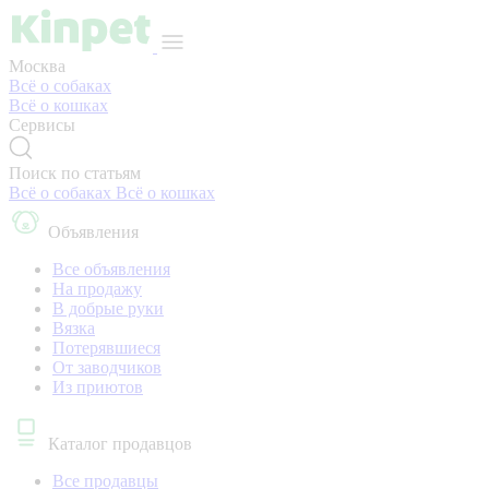
Москва
Всё о собаках
Всё о кошках
Сервисы
Поиск по статьям
Всё о собаках
Всё о кошках
Объявления
Все объявления
На продажу
В добрые руки
Вязка
Потерявшиеся
От заводчиков
Из приютов
Каталог продавцов
Все продавцы