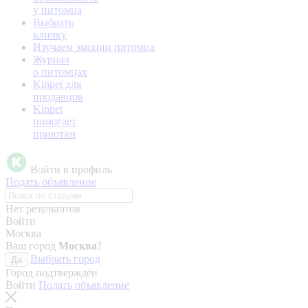
у питомца
Выбрать
кличку
Изучаем эмоции питомца
Журнал
о питомцах
Kinpet для
продавцов
Kinpet
помогает
приютам
Войти в профиль
Подать объявление
Нет результатов
Войти
Москва
Ваш город
Москва
?
Выбрать город
Да
Город подтверждён
Войти
Подать объявление