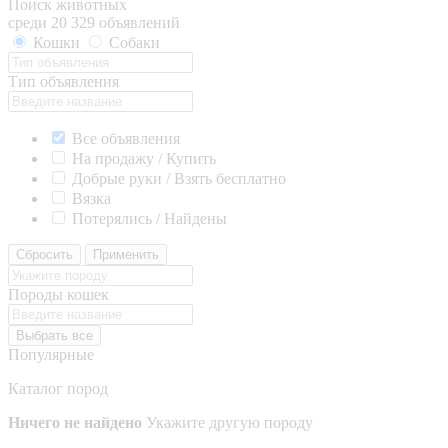
Поиск животных
среди 20 329 объявлений
Кошки
Собаки
Тип объявления
Все объявления
На продажу / Купить
Добрые руки / Взять бесплатно
Вязка
Потерялись / Найдены
Сбросить
Применить
Породы кошек
Выбрать все
Популярные
Каталог пород
Ничего не найдено
Укажите другую породу