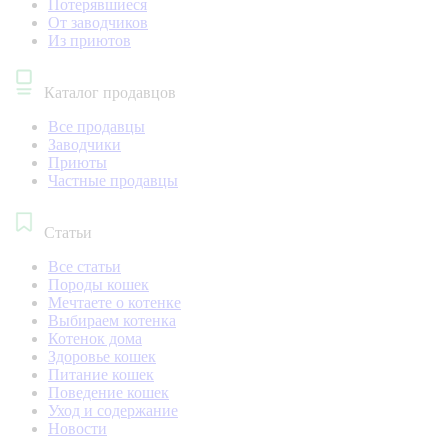
Потерявшиеся
От заводчиков
Из приютов
Каталог продавцов
Все продавцы
Заводчики
Приюты
Частные продавцы
Статьи
Все статьи
Породы кошек
Мечтаете о котенке
Выбираем котенка
Котенок дома
Здоровье кошек
Питание кошек
Поведение кошек
Уход и содержание
Новости