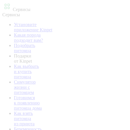
Сервисы
Сервисы
Установите
приложение Kinpet
Какая порода
подходит вам?
Подобрать
питомца
Подарки
от Kinpet
Как выбрать
и купить
питомца
Симулятор
жизни с
питомцем
Готовимся
к появлению
питомца дома
Как взять
питомца
из приюта
Беременность