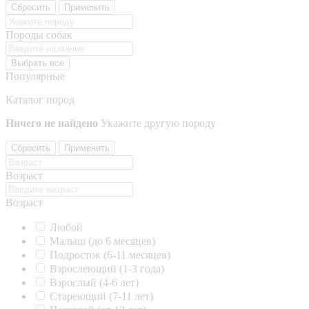
Сбросить
Применить
Породы собак
Выбрать все
Популярные
Каталог пород
Ничего не найдено
Укажите другую породу
Сбросить
Применить
Возраст
Возраст
Любой
Малыш (до 6 месяцев)
Подросток (6-11 месяцев)
Взрослеющий (1-3 года)
Взрослый (4-6 лет)
Стареющий (7-11 лет)