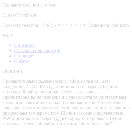
Продаются щенки самоеда
Санкт-Петербург
Показать телефон
+7 (921) ⚬⚬⚬ ⚬⚬ ⚬⚬
Позвонить
Написать
Алла
Описание
Отзывы о продавце
(0)
О породе
Советы
Описание
Продаются самоеда,самоедской лайки мальчики, дата
рождения 27 .03.2026 года,прививки по возрасту Щенки
самоедской лайки активные веселые, ласковые
,ориентированы на человека и с удовольствием составит вам
компанию в активных играх. С нашими щенками самоеда,
владельцам можно участвовать в выставках, спорте, малыши с
прекрасным темпераментом Щенки самоеда с документами
РКФ,прививки по возрасту,договор купли продажи Щенки
самоеда,самоедской лайки питомник "Жемчуг севера"