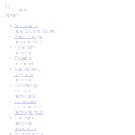
Сервисы
Сервисы
Установите
приложение Kinpet
Какая порода
подходит вам?
Подобрать
питомца
Подарки
от Kinpet
Как выбрать
и купить
питомца
Симулятор
жизни с
питомцем
Готовимся
к появлению
питомца дома
Как взять
питомца
из приюта
Беременность