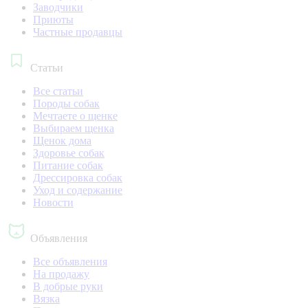
Заводчики
Приюты
Частные продавцы
Статьи
Все статьи
Породы собак
Мечтаете о щенке
Выбираем щенка
Щенок дома
Здоровье собак
Питание собак
Дрессировка собак
Уход и содержание
Новости
Объявления
Все объявления
На продажу
В добрые руки
Вязка