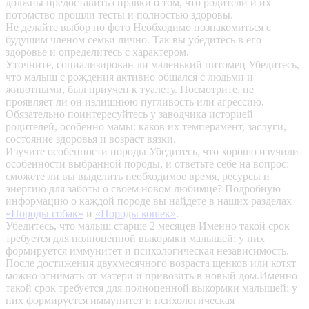
должны предоставить справки о том, что родители и их
потомство прошли тесты и полностью здоровы.
Не делайте выбор по фото
Необходимо познакомиться с
будущим членом семьи лично. Так вы убедитесь в его
здоровье и определитесь с характером.
Уточните, социализирован ли маленький питомец
Убедитесь,
что малыш с рождения активно общался с людьми и
животными, был приучен к туалету. Посмотрите, не
проявляет ли он излишнюю пугливость или агрессию.
Обязательно поинтересуйтесь у заводчика историей
родителей, особенно мамы: каков их темперамент, заслуги,
состояние здоровья и возраст вязки.
Изучите особенности породы
Убедитесь, что хорошо изучили
особенности выбранной породы, и ответьте себе на вопрос:
сможете ли вы выделить необходимое время, ресурсы и
энергию для заботы о своем новом любимце? Подробную
информацию о каждой породе вы найдете в наших разделах
«Породы собак»
и
«Породы кошек»
.
Убедитесь, что малыш старше 2 месяцев
Именно такой срок
требуется для полноценной выкормки малышей: у них
формируется иммунитет и психологическая независимость.
После достижения двухмесячного возраста щенков или котят
можно отнимать от матери и привозить в новый дом.Именно
такой срок требуется для полноценной выкормки малышей: у
них формируется иммунитет и психологическая