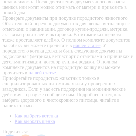
независимость. После достижения двухмесячного возраста
щенков или котят можно отнимать от матери и привозить в
новый дом.
Проверьте документы при покупке породистого животного
Обязательный перечень документов для щенка: ветпаспорт с
отметками о вакцинации, договор купли-продажи, метрика,
акт вязки родителей и актировка. В питомниках щенкам
также проставляют клеймо. О полном комплекте документов
на собаку вы можете прочитать в
нашей статье
.
У
породистого котика должны быть следующие документы:
родословная (метрика), ветпаспорт с отметками о прививках и
дегельминтизации, договор купли-продажи. О полном
комплекте документов на породистую кошку вы можете
прочитать в
нашей статье
.
Приобретайте породистых животных только в
специализированных питомниках или у проверенных
заводчиков. Если у вас есть подозрения на мошеннические
действия – сразу же сообщите нам.
Подробнее о том, как
выбрать здорового и чистокровного питомца, читайте в
наших статьях:
Как выбрать котенка
Как выбрать щенка
Поделиться: