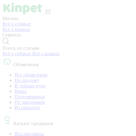
Москва
Всё о собаках
Всё о кошках
Сервисы
Поиск по статьям
Всё о собаках
Всё о кошках
Объявления
Все объявления
На продажу
В добрые руки
Вязка
Потерявшиеся
От заводчиков
Из приютов
Каталог продавцов
Все продавцы