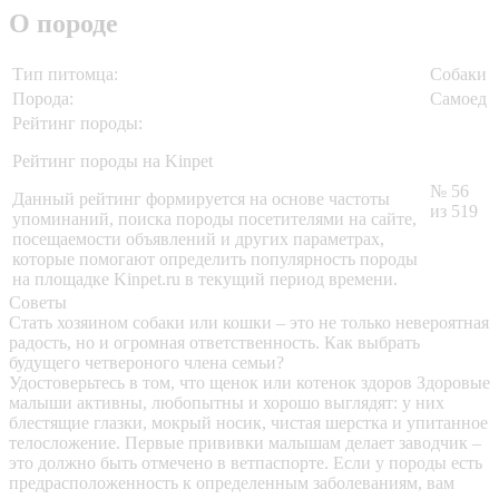
О породе
Тип питомца:
Собаки
Порода:
Самоед
Рейтинг породы:
Рейтинг породы на Kinpet
№ 56
Данный рейтинг формируется на основе частоты
из 519
упоминаний, поиска породы посетителями на сайте,
посещаемости объявлений и других параметрах,
которые помогают определить популярность породы
на площадке Kinpet.ru в текущий период времени.
Советы
Стать хозяином собаки или кошки – это не только невероятная
радость, но и огромная ответственность. Как выбрать
будущего четвероного члена семьи?
Удостоверьтесь в том, что щенок или котенок здоров
Здоровые
малыши активны, любопытны и хорошо выглядят: у них
блестящие глазки, мокрый носик, чистая шерстка и упитанное
телосложение. Первые прививки малышам делает заводчик –
это должно быть отмечено в ветпаспорте. Если у породы есть
предрасположенность к определенным заболеваниям, вам