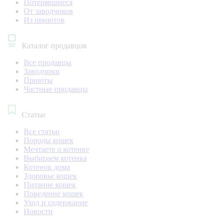
Потерявшиеся
От заводчиков
Из приютов
Каталог продавцов
Все продавцы
Заводчики
Приюты
Частные продавцы
Статьи
Все статьи
Породы кошек
Мечтаете о котенке
Выбираем котенка
Котенок дома
Здоровье кошек
Питание кошек
Поведение кошек
Уход и содержание
Новости