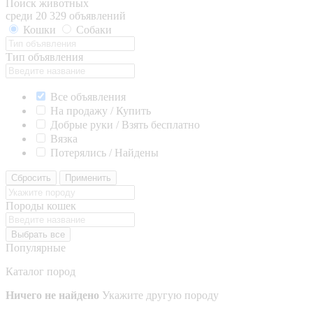
Поиск животных
среди 20 329 объявлений
Кошки
Собаки
Тип объявления
Все объявления
На продажу / Купить
Добрые руки / Взять бесплатно
Вязка
Потерялись / Найдены
Сбросить
Применить
Породы кошек
Выбрать все
Популярные
Каталог пород
Ничего не найдено
Укажите другую породу