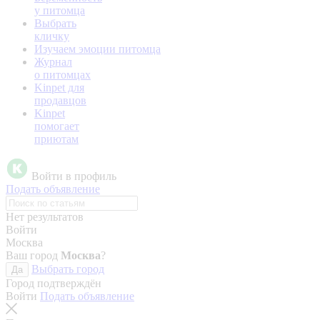
у питомца
Выбрать
кличку
Изучаем эмоции питомца
Журнал
о питомцах
Kinpet для
продавцов
Kinpet
помогает
приютам
Войти в профиль
Подать объявление
Нет результатов
Войти
Москва
Ваш город
Москва
?
Выбрать город
Да
Город подтверждён
Войти
Подать объявление