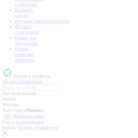
у питомца
Выбрать
кличку
Изучаем эмоции питомца
Журнал
о питомцах
Kinpet для
продавцов
Kinpet
помогает
приютам
Войти в профиль
Подать объявление
Нет результатов
Войти
Москва
Ваш город
Москва
?
Выбрать город
Да
Город подтверждён
Войти
Подать объявление