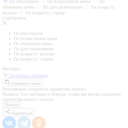
По умолчанию
По возрастанию цены
По
убыванию цены
По дате размещения
По возрасту:
моложе
По возрасту: старше
Сортировка
По умолчанию
По возрастанию цены
По убыванию цены
По дате размещения
По возрасту: моложе
По возрасту: старше
Фильтры
Подобрать питомца
Сохранить поиск
Невозможно сохранить параметры поиска
Укажите Тип питомца и Породу, чтобы мы могли сохранить
параметры вашего поиска
Понятно
Поделиться