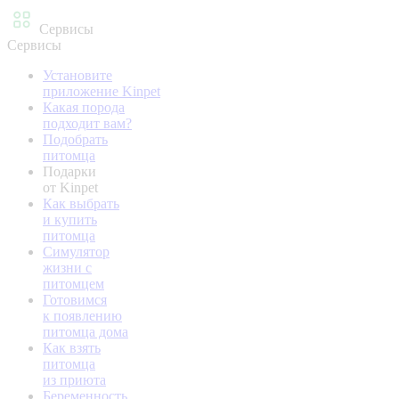
Сервисы
Сервисы
Установите
приложение Kinpet
Какая порода
подходит вам?
Подобрать
питомца
Подарки
от Kinpet
Как выбрать
и купить
питомца
Симулятор
жизни с
питомцем
Готовимся
к появлению
питомца дома
Как взять
питомца
из приюта
Беременность