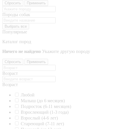
Сбросить
Применить
Породы собак
Выбрать все
Популярные
Каталог пород
Ничего не найдено
Укажите другую породу
Сбросить
Применить
Возраст
Возраст
Любой
Малыш (до 6 месяцев)
Подросток (6-11 месяцев)
Взрослеющий (1-3 года)
Взрослый (4-6 лет)
Стареющий (7-11 лет)