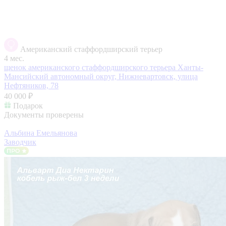
Американский стаффордширский терьер
4 мес.
щенок американского стаффордширского терьера
Ханты-
Мансийский автономный округ, Нижневартовск, улица
Нефтяников, 78
40 000 ₽
Подарок
Документы проверены
Альбина Емельянова
Заводчик