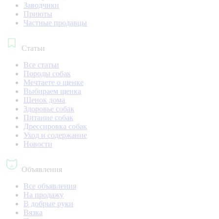
Заводчики
Приюты
Частные продавцы
Статьи
Все статьи
Породы собак
Мечтаете о щенке
Выбираем щенка
Щенок дома
Здоровье собак
Питание собак
Дрессировка собак
Уход и содержание
Новости
Объявления
Все объявления
На продажу
В добрые руки
Вязка