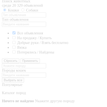
Поиск животных
среди 20 329 объявлений
Кошки
Собаки
Тип объявления
Все объявления
На продажу / Купить
Добрые руки / Взять бесплатно
Вязка
Потерялись / Найдены
Сбросить
Применить
Породы кошек
Выбрать все
Популярные
Каталог пород
Ничего не найдено
Укажите другую породу