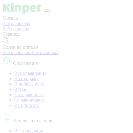
Москва
Всё о собаках
Всё о кошках
Сервисы
Поиск по статьям
Всё о собаках
Всё о кошках
Объявления
Все объявления
На продажу
В добрые руки
Вязка
Потерявшиеся
От заводчиков
Из приютов
Каталог продавцов
Все продавцы