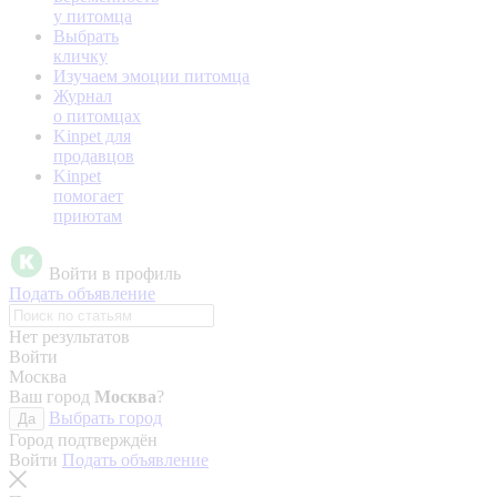
у питомца
Выбрать
кличку
Изучаем эмоции питомца
Журнал
о питомцах
Kinpet для
продавцов
Kinpet
помогает
приютам
Войти в профиль
Подать объявление
Нет результатов
Войти
Москва
Ваш город
Москва
?
Выбрать город
Да
Город подтверждён
Войти
Подать объявление