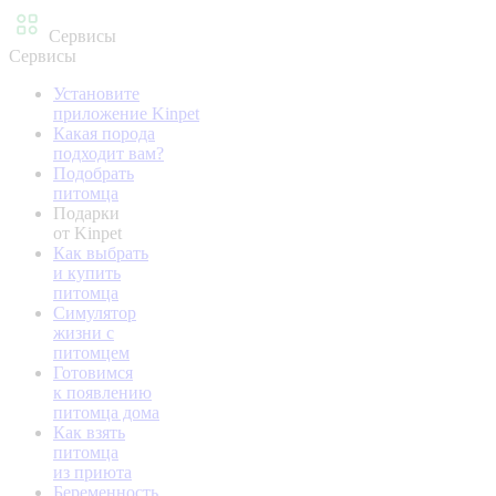
Сервисы
Сервисы
Установите
приложение Kinpet
Какая порода
подходит вам?
Подобрать
питомца
Подарки
от Kinpet
Как выбрать
и купить
питомца
Симулятор
жизни с
питомцем
Готовимся
к появлению
питомца дома
Как взять
питомца
из приюта
Беременность