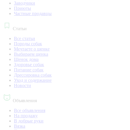
Заводчики
Приюты
Частные продавцы
Статьи
Все статьи
Породы собак
Мечтаете о щенке
Выбираем щенка
Щенок дома
Здоровье собак
Питание собак
Дрессировка собак
Уход и содержание
Новости
Объявления
Все объявления
На продажу
В добрые руки
Вязка