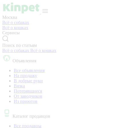
Москва
Всё о собаках
Всё о кошках
Сервисы
Поиск по статьям
Всё о собаках
Всё о кошках
Объявления
Все объявления
На продажу
В добрые руки
Вязка
Потерявшиеся
От заводчиков
Из приютов
Каталог продавцов
Все продавцы