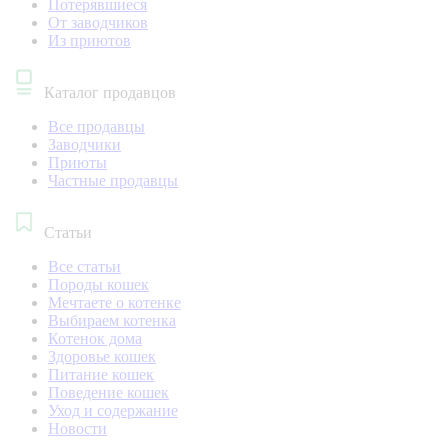
Потерявшиеся
От заводчиков
Из приютов
Каталог продавцов
Все продавцы
Заводчики
Приюты
Частные продавцы
Статьи
Все статьи
Породы кошек
Мечтаете о котенке
Выбираем котенка
Котенок дома
Здоровье кошек
Питание кошек
Поведение кошек
Уход и содержание
Новости