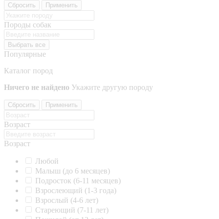
Сбросить
Применить
Породы собак
Выбрать все
Популярные
Каталог пород
Ничего не найдено
Укажите другую породу
Сбросить
Применить
Возраст
Возраст
Любой
Малыш (до 6 месяцев)
Подросток (6-11 месяцев)
Взрослеющий (1-3 года)
Взрослый (4-6 лет)
Стареющий (7-11 лет)