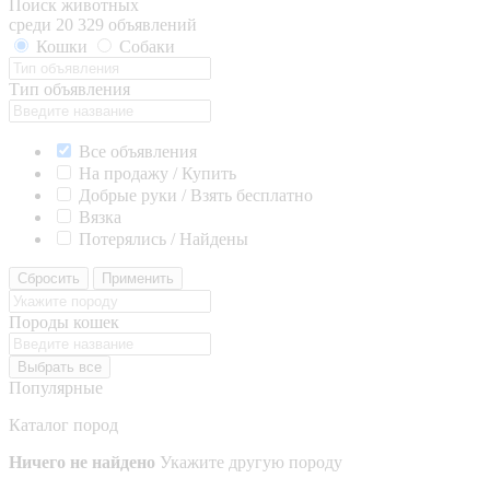
Поиск животных
среди 20 329 объявлений
Кошки
Собаки
Тип объявления
Все объявления
На продажу / Купить
Добрые руки / Взять бесплатно
Вязка
Потерялись / Найдены
Сбросить
Применить
Породы кошек
Выбрать все
Популярные
Каталог пород
Ничего не найдено
Укажите другую породу