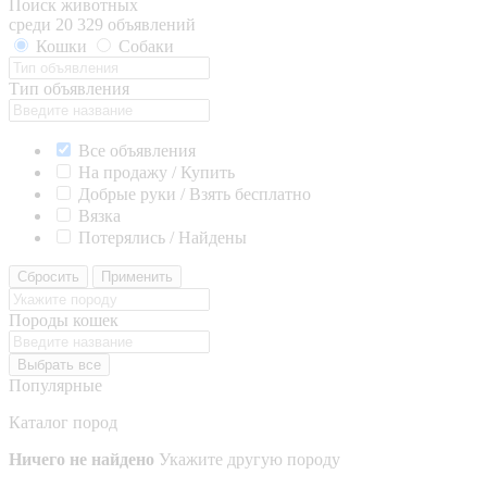
Поиск животных
среди 20 329 объявлений
Кошки
Собаки
Тип объявления
Все объявления
На продажу / Купить
Добрые руки / Взять бесплатно
Вязка
Потерялись / Найдены
Сбросить
Применить
Породы кошек
Выбрать все
Популярные
Каталог пород
Ничего не найдено
Укажите другую породу