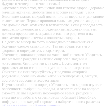
будущего четвероного члена семьи?
Удостоверьтесь в том, что щенок или котенок здоров
Здоровые
малыши активны, любопытны и хорошо выглядят: у них
блестящие глазки, мокрый носик, чистая шерстка и упитанное
телосложение. Первые прививки малышам делает заводчик –
это должно быть отмечено в ветпаспорте. Если у породы есть
предрасположенность к определенным заболеваниям, вам
должны предоставить справки о том, что родители и их
потомство прошли тесты и полностью здоровы.
Не делайте выбор по фото
Необходимо познакомиться с
будущим членом семьи лично. Так вы убедитесь в его
здоровье и определитесь с характером.
Уточните, социализирован ли маленький питомец
Убедитесь,
что малыш с рождения активно общался с людьми и
животными, был приучен к туалету. Посмотрите, не
проявляет ли он излишнюю пугливость или агрессию.
Обязательно поинтересуйтесь у заводчика историей
родителей, особенно мамы: каков их темперамент, заслуги,
состояние здоровья и возраст вязки.
Изучите особенности породы
Убедитесь, что хорошо изучили
особенности выбранной породы, и ответьте себе на вопрос:
сможете ли вы выделить необходимое время, ресурсы и
энергию для заботы о своем новом любимце? Подробную
информацию о каждой породе вы найдете в наших разделах
«Породы собак»
и
«Породы кошек»
.