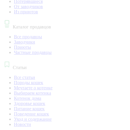
Потерявшиеся
От заводчиков
Из приютов
Каталог продавцов
Все продавцы
Заводчики
Приюты
Частные продавцы
Статьи
Все статьи
Породы кошек
Мечтаете о котенке
Выбираем котенка
Котенок дома
Здоровье кошек
Питание кошек
Поведение кошек
Уход и содержание
Новости