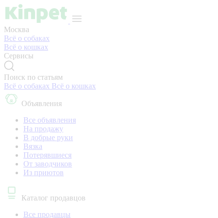
Москва
Всё о собаках
Всё о кошках
Сервисы
Поиск по статьям
Всё о собаках
Всё о кошках
Объявления
Все объявления
На продажу
В добрые руки
Вязка
Потерявшиеся
От заводчиков
Из приютов
Каталог продавцов
Все продавцы