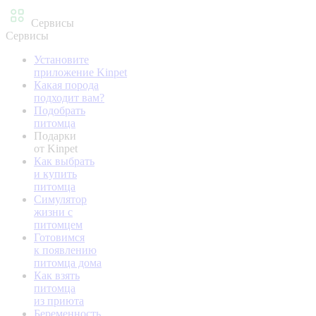
Сервисы
Сервисы
Установите
приложение Kinpet
Какая порода
подходит вам?
Подобрать
питомца
Подарки
от Kinpet
Как выбрать
и купить
питомца
Симулятор
жизни с
питомцем
Готовимся
к появлению
питомца дома
Как взять
питомца
из приюта
Беременность