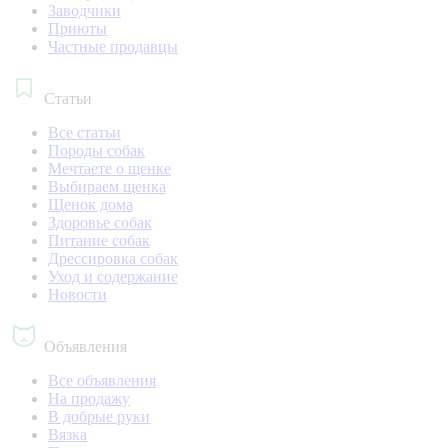
Заводчики
Приюты
Частные продавцы
Статьи
Все статьи
Породы собак
Мечтаете о щенке
Выбираем щенка
Щенок дома
Здоровье собак
Питание собак
Дрессировка собак
Уход и содержание
Новости
Объявления
Все объявления
На продажу
В добрые руки
Вязка