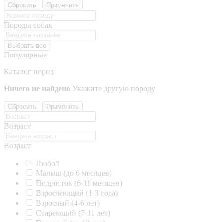
Сбросить
Применить
Породы собак
Выбрать все
Популярные
Каталог пород
Ничего не найдено
Укажите другую породу
Сбросить
Применить
Возраст
Возраст
Любой
Малыш (до 6 месяцев)
Подросток (6-11 месяцев)
Взрослеющий (1-3 года)
Взрослый (4-6 лет)
Стареющий (7-11 лет)