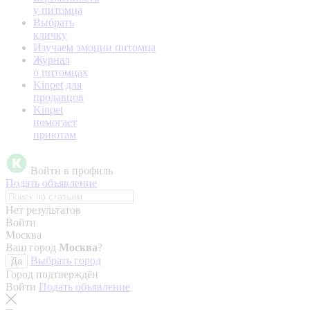
у питомца
Выбрать
кличку
Изучаем эмоции питомца
Журнал
о питомцах
Kinpet для
продавцов
Kinpet
помогает
приютам
Войти в профиль
Подать объявление
Нет результатов
Войти
Москва
Ваш город
Москва
?
Выбрать город
Да
Город подтверждён
Войти
Подать объявление