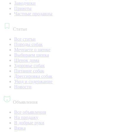
Заводчики
Приюты
Частные продавцы
Статьи
Все статьи
Породы собак
Мечтаете о щенке
Выбираем щенка
Щенок дома
Здоровье собак
Питание собак
Дрессировка собак
Уход и содержание
Новости
Объявления
Все объявления
На продажу
В добрые руки
Вязка