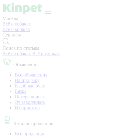
Москва
Всё о собаках
Всё о кошках
Сервисы
Поиск по статьям
Всё о собаках
Всё о кошках
Объявления
Все объявления
На продажу
В добрые руки
Вязка
Потерявшиеся
От заводчиков
Из приютов
Каталог продавцов
Все продавцы