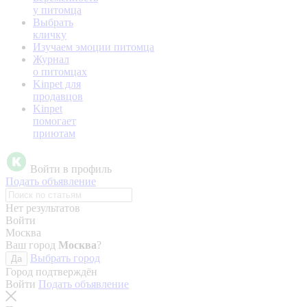
у питомца
Выбрать
кличку
Изучаем эмоции питомца
Журнал
о питомцах
Kinpet для
продавцов
Kinpet
помогает
приютам
Войти в профиль
Подать объявление
Нет результатов
Войти
Москва
Ваш город
Москва
?
Выбрать город
Да
Город подтверждён
Войти
Подать объявление