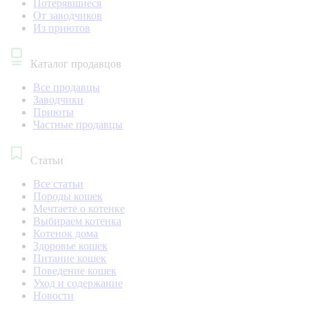
Потерявшиеся
От заводчиков
Из приютов
Каталог продавцов
Все продавцы
Заводчики
Приюты
Частные продавцы
Статьи
Все статьи
Породы кошек
Мечтаете о котенке
Выбираем котенка
Котенок дома
Здоровье кошек
Питание кошек
Поведение кошек
Уход и содержание
Новости