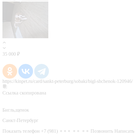
35 000 ₽
https://kinpet.ru/card/sankt-peterburg/sobaki/bigl-shchenok-120946/
Ссылка скопирована
Бигль,щенок
Санкт-Петербург
Показать телефон
+7 (981) ⚬⚬⚬ ⚬⚬ ⚬⚬
Позвонить
Написать