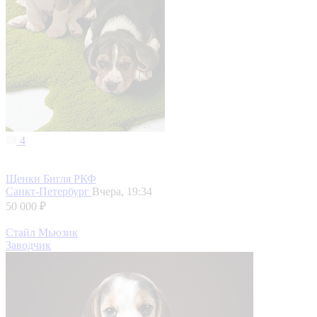
4
Щенки Бигля РКФ
Санкт-Петербург
Вчера, 19:34
50 000 ₽
Стайл Мьюзик
Заводчик