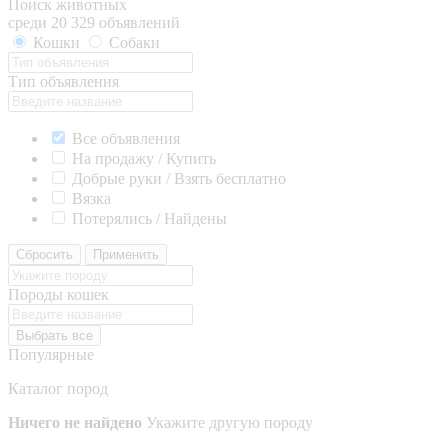
Поиск животных
среди 20 329 объявлений
Кошки
Собаки
Тип объявления
Все объявления
На продажу / Купить
Добрые руки / Взять бесплатно
Вязка
Потерялись / Найдены
Сбросить
Применить
Породы кошек
Выбрать все
Популярные
Каталог пород
Ничего не найдено
Укажите другую породу