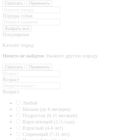
Сбросить
Применить
Породы собак
Выбрать все
Популярные
Каталог пород
Ничего не найдено
Укажите другую породу
Сбросить
Применить
Возраст
Возраст
Любой
Малыш (до 6 месяцев)
Подросток (6-11 месяцев)
Взрослеющий (1-3 года)
Взрослый (4-6 лет)
Стареющий (7-11 лет)