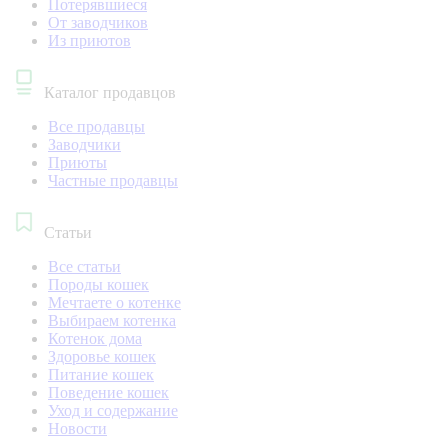
Потерявшиеся
От заводчиков
Из приютов
Каталог продавцов
Все продавцы
Заводчики
Приюты
Частные продавцы
Статьи
Все статьи
Породы кошек
Мечтаете о котенке
Выбираем котенка
Котенок дома
Здоровье кошек
Питание кошек
Поведение кошек
Уход и содержание
Новости