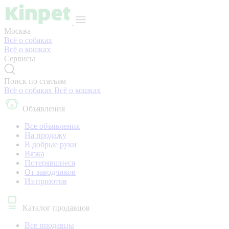
Москва
Всё о собаках
Всё о кошках
Сервисы
Поиск по статьям
Всё о собаках
Всё о кошках
Объявления
Все объявления
На продажу
В добрые руки
Вязка
Потерявшиеся
От заводчиков
Из приютов
Каталог продавцов
Все продавцы