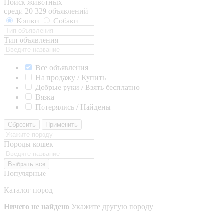
Поиск животных
среди 20 329 объявлений
Кошки
Собаки
Тип объявления
Все объявления
На продажу / Купить
Добрые руки / Взять бесплатно
Вязка
Потерялись / Найдены
Сбросить
Применить
Породы кошек
Выбрать все
Популярные
Каталог пород
Ничего не найдено
Укажите другую породу