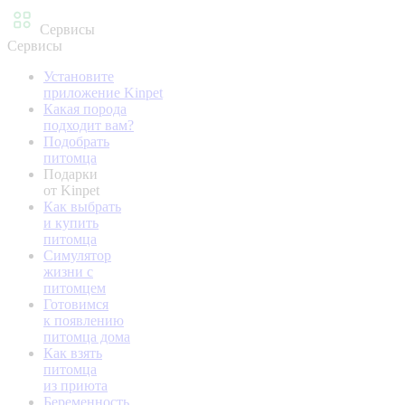
Сервисы
Сервисы
Установите
приложение Kinpet
Какая порода
подходит вам?
Подобрать
питомца
Подарки
от Kinpet
Как выбрать
и купить
питомца
Симулятор
жизни с
питомцем
Готовимся
к появлению
питомца дома
Как взять
питомца
из приюта
Беременность