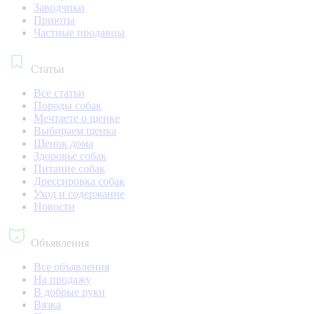
Заводчики
Приюты
Частные продавцы
Статьи
Все статьи
Породы собак
Мечтаете о щенке
Выбираем щенка
Щенок дома
Здоровье собак
Питание собак
Дрессировка собак
Уход и содержание
Новости
Объявления
Все объявления
На продажу
В добрые руки
Вязка