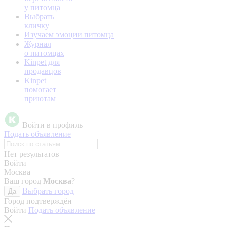
у питомца
Выбрать
кличку
Изучаем эмоции питомца
Журнал
о питомцах
Kinpet для
продавцов
Kinpet
помогает
приютам
Войти в профиль
Подать объявление
Нет результатов
Войти
Москва
Ваш город
Москва
?
Выбрать город
Да
Город подтверждён
Войти
Подать объявление