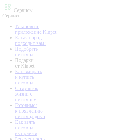
Сервисы
Сервисы
Установите
приложение Kinpet
Какая порода
подходит вам?
Подобрать
питомца
Подарки
от Kinpet
Как выбрать
и купить
питомца
Симулятор
жизни с
питомцем
Готовимся
к появлению
питомца дома
Как взять
питомца
из приюта
Беременность