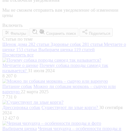
Вы отключили уведомления
Мы не сможем отправить вам уведомление об изменении
цены
Включить
Фильтры
Сохранить поиск
Поделиться
Статьи по теме
Щенок дома
282 статьи
Здоровье собак
281 статья
Мечтаете о
щенке
153 статьи
Выбираем щенка
119 статей
Посмотреть все
Мечтаете о щенке
Почему собака породы самоед так
называется?
31 июля 2024
8 207
0
Питание собак
Можно ли собакам морковь – сырую или
вареную
22 марта 2025
7 731
0
Дрессировка собак
Существуют ли злые корги?
30 сентября
2024
12 427
0
Выбираем щенка
Черная чихуахуа – особенности породы и