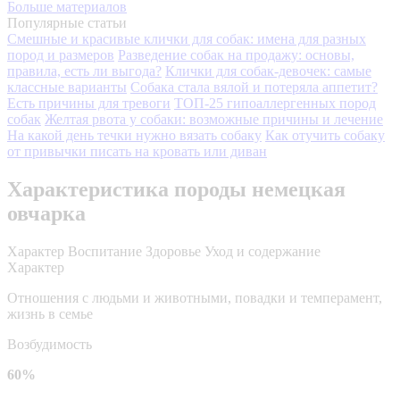
Больше материалов
Популярные статьи
Смешные и красивые клички для собак: имена для разных
пород и размеров
Разведение собак на продажу: основы,
правила, есть ли выгода?
Клички для собак-девочек: самые
классные варианты
Собака стала вялой и потеряла аппетит?
Есть причины для тревоги
ТОП-25 гипоаллергенных пород
собак
Желтая рвота у собаки: возможные причины и лечение
На какой день течки нужно вязать собаку
Как отучить собаку
от привычки писать на кровать или диван
Характеристика породы немецкая
овчарка
Характер
Воспитание
Здоровье
Уход и содержание
Характер
Отношения с людьми и животными, повадки и темперамент,
жизнь в семье
Возбудимость
60%