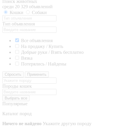
Поиск животных
среди 20 329 объявлений
Кошки
Собаки
Тип объявления
Все объявления
На продажу / Купить
Добрые руки / Взять бесплатно
Вязка
Потерялись / Найдены
Сбросить
Применить
Породы кошек
Выбрать все
Популярные
Каталог пород
Ничего не найдено
Укажите другую породу