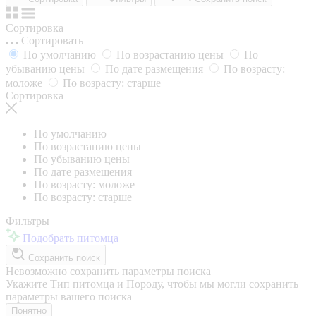
Сортировка
Сортировать
По умолчанию
По возрастанию цены
По
убыванию цены
По дате размещения
По возрасту:
моложе
По возрасту: старше
Сортировка
По умолчанию
По возрастанию цены
По убыванию цены
По дате размещения
По возрасту: моложе
По возрасту: старше
Фильтры
Подобрать питомца
Сохранить поиск
Невозможно сохранить параметры поиска
Укажите Тип питомца и Породу, чтобы мы могли сохранить
параметры вашего поиска
Понятно