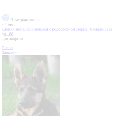
Немецкая овчарка
~4 мес.
Щенки немецкой овчарки с родословной
Пермь, Ласьвинская
ул., 88
Договорная
Елена
Заводчик