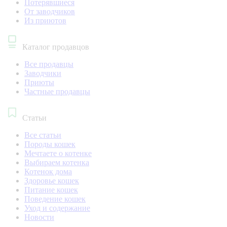
Потерявшиеся
От заводчиков
Из приютов
Каталог продавцов
Все продавцы
Заводчики
Приюты
Частные продавцы
Статьи
Все статьи
Породы кошек
Мечтаете о котенке
Выбираем котенка
Котенок дома
Здоровье кошек
Питание кошек
Поведение кошек
Уход и содержание
Новости