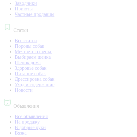
Заводчики
Приюты
Частные продавцы
Статьи
Все статьи
Породы собак
Мечтаете о щенке
Выбираем щенка
Щенок дома
Здоровье собак
Питание собак
Дрессировка собак
Уход и содержание
Новости
Объявления
Все объявления
На продажу
В добрые руки
Вязка