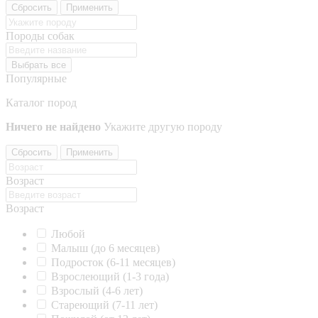
Сбросить
Применить
Породы собак
Выбрать все
Популярные
Каталог пород
Ничего не найдено
Укажите другую породу
Сбросить
Применить
Возраст
Возраст
Любой
Малыш (до 6 месяцев)
Подросток (6-11 месяцев)
Взрослеющий (1-3 года)
Взрослый (4-6 лет)
Стареющий (7-11 лет)