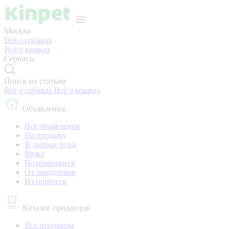
Москва
Всё о собаках
Всё о кошках
Сервисы
Поиск по статьям
Всё о собаках
Всё о кошках
Объявления
Все объявления
На продажу
В добрые руки
Вязка
Потерявшиеся
От заводчиков
Из приютов
Каталог продавцов
Все продавцы