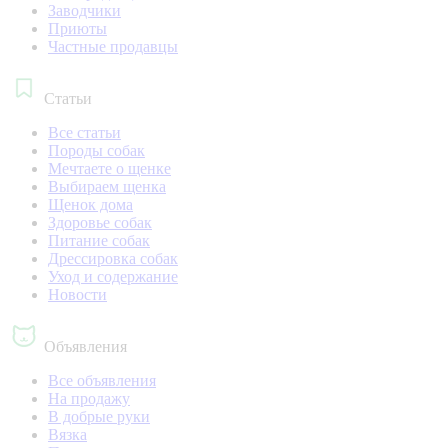
Заводчики
Приюты
Частные продавцы
Статьи
Все статьи
Породы собак
Мечтаете о щенке
Выбираем щенка
Щенок дома
Здоровье собак
Питание собак
Дрессировка собак
Уход и содержание
Новости
Объявления
Все объявления
На продажу
В добрые руки
Вязка