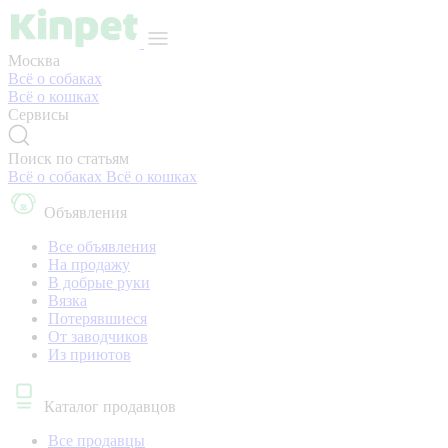
Москва
Всё о собаках
Всё о кошках
Сервисы
Поиск по статьям
Всё о собаках
Всё о кошках
Объявления
Все объявления
На продажу
В добрые руки
Вязка
Потерявшиеся
От заводчиков
Из приютов
Каталог продавцов
Все продавцы