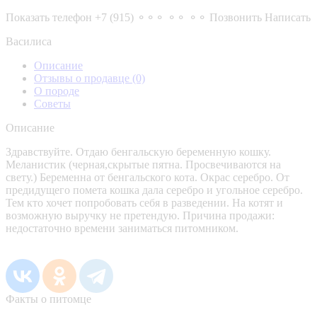
Показать телефон
+7 (915) ⚬⚬⚬ ⚬⚬ ⚬⚬
Позвонить
Написать
Василиса
Описание
Отзывы о продавце
(0)
О породе
Советы
Описание
Здравствуйте. Отдаю бенгальскую беременную кошку.
Меланистик (черная,скрытые пятна. Просвечиваются на
свету.) Беременна от бенгальского кота. Окрас серебро. От
предидущего помета кошка дала серебро и угольное серебро.
Тем кто хочет попробовать себя в разведении. На котят и
возможную выручку не претендую. Причина продажи:
недостаточно времени заниматься питомником.
Факты о питомце