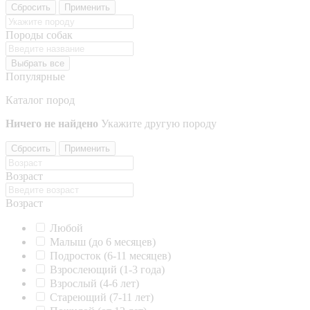
Сбросить
Применить
Породы собак
Выбрать все
Популярные
Каталог пород
Ничего не найдено
Укажите другую породу
Сбросить
Применить
Возраст
Возраст
Любой
Малыш (до 6 месяцев)
Подросток (6-11 месяцев)
Взрослеющий (1-3 года)
Взрослый (4-6 лет)
Стареющий (7-11 лет)