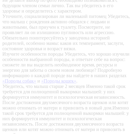
Не делайте выбор по фото
Необходимо познакомиться с
будущим членом семьи лично. Так вы убедитесь в его
здоровье и определитесь с характером.
Уточните, социализирован ли маленький питомец
Убедитесь,
что малыш с рождения активно общался с людьми и
животными, был приучен к туалету. Посмотрите, не
проявляет ли он излишнюю пугливость или агрессию.
Обязательно поинтересуйтесь у заводчика историей
родителей, особенно мамы: каков их темперамент, заслуги,
состояние здоровья и возраст вязки.
Изучите особенности породы
Убедитесь, что хорошо изучили
особенности выбранной породы, и ответьте себе на вопрос:
сможете ли вы выделить необходимое время, ресурсы и
энергию для заботы о своем новом любимце? Подробную
информацию о каждой породе вы найдете в наших разделах
«Породы собак»
и
«Породы кошек»
.
Убедитесь, что малыш старше 2 месяцев
Именно такой срок
требуется для полноценной выкормки малышей: у них
формируется иммунитет и психологическая независимость.
После достижения двухмесячного возраста щенков или котят
можно отнимать от матери и привозить в новый дом.Именно
такой срок требуется для полноценной выкормки малышей: у
них формируется иммунитет и психологическая
независимость. После достижения двухмесячного возраста
щенков или котят можно отнимать от матери и привозить в