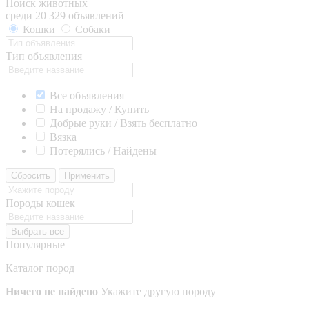
Поиск животных
среди 20 329 объявлений
Кошки
Собаки
Тип объявления
Все объявления
На продажу / Купить
Добрые руки / Взять бесплатно
Вязка
Потерялись / Найдены
Сбросить
Применить
Породы кошек
Выбрать все
Популярные
Каталог пород
Ничего не найдено
Укажите другую породу