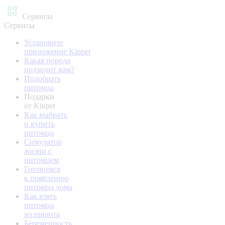
Сервисы
Сервисы
Установите
приложение Kinpet
Какая порода
подходит вам?
Подобрать
питомца
Подарки
от Kinpet
Как выбрать
и купить
питомца
Симулятор
жизни с
питомцем
Готовимся
к появлению
питомца дома
Как взять
питомца
из приюта
Беременность