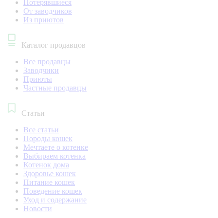
Потерявшиеся
От заводчиков
Из приютов
Каталог продавцов
Все продавцы
Заводчики
Приюты
Частные продавцы
Статьи
Все статьи
Породы кошек
Мечтаете о котенке
Выбираем котенка
Котенок дома
Здоровье кошек
Питание кошек
Поведение кошек
Уход и содержание
Новости