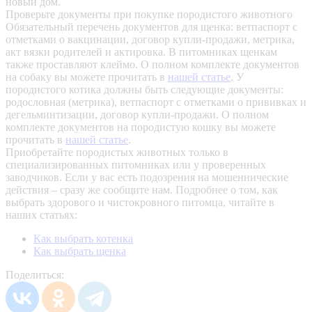
новый дом.
Проверьте документы при покупке породистого животного
Обязательный перечень документов для щенка: ветпаспорт с
отметками о вакцинации, договор купли-продажи, метрика,
акт вязки родителей и актировка. В питомниках щенкам
также проставляют клеймо. О полном комплекте документов
на собаку вы можете прочитать в
нашей статье
.
У
породистого котика должны быть следующие документы:
родословная (метрика), ветпаспорт с отметками о прививках и
дегельминтизации, договор купли-продажи. О полном
комплекте документов на породистую кошку вы можете
прочитать в
нашей статье
.
Приобретайте породистых животных только в
специализированных питомниках или у проверенных
заводчиков. Если у вас есть подозрения на мошеннические
действия – сразу же сообщите нам.
Подробнее о том, как
выбрать здорового и чистокровного питомца, читайте в
наших статьях:
Как выбрать котенка
Как выбрать щенка
Поделиться: