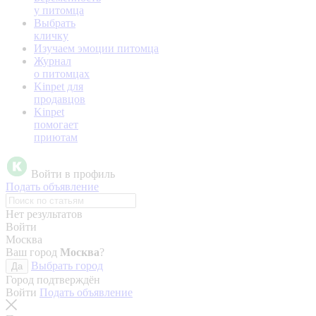
у питомца
Выбрать
кличку
Изучаем эмоции питомца
Журнал
о питомцах
Kinpet для
продавцов
Kinpet
помогает
приютам
Войти в профиль
Подать объявление
Нет результатов
Войти
Москва
Ваш город
Москва
?
Выбрать город
Да
Город подтверждён
Войти
Подать объявление