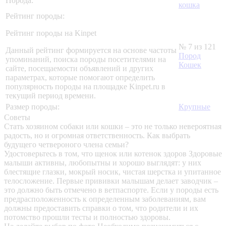
Порода:
кошка
Рейтинг породы:
Рейтинг породы на Kinpet
№ 7 из 121
Данный рейтинг формируется на основе частоты
Пород
упоминаний, поиска породы посетителями на
Кошек
сайте, посещаемости объявлений и других
параметрах, которые помогают определить
популярность породы на площадке Kinpet.ru в
текущий период времени.
Размер породы:
Крупные
Советы
Стать хозяином собаки или кошки – это не только невероятная
радость, но и огромная ответственность. Как выбрать
будущего четвероного члена семьи?
Удостоверьтесь в том, что щенок или котенок здоров
Здоровые
малыши активны, любопытны и хорошо выглядят: у них
блестящие глазки, мокрый носик, чистая шерстка и упитанное
телосложение. Первые прививки малышам делает заводчик –
это должно быть отмечено в ветпаспорте. Если у породы есть
предрасположенность к определенным заболеваниям, вам
должны предоставить справки о том, что родители и их
потомство прошли тесты и полностью здоровы.