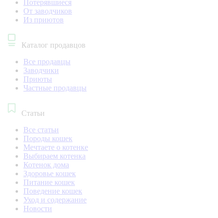
Потерявшиеся
От заводчиков
Из приютов
Каталог продавцов
Все продавцы
Заводчики
Приюты
Частные продавцы
Статьи
Все статьи
Породы кошек
Мечтаете о котенке
Выбираем котенка
Котенок дома
Здоровье кошек
Питание кошек
Поведение кошек
Уход и содержание
Новости