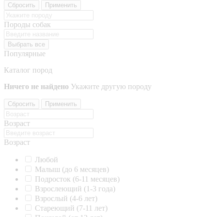
Сбросить
Применить
Породы собак
Выбрать все
Популярные
Каталог пород
Ничего не найдено
Укажите другую породу
Сбросить
Применить
Возраст
Возраст
Любой
Малыш (до 6 месяцев)
Подросток (6-11 месяцев)
Взрослеющий (1-3 года)
Взрослый (4-6 лет)
Стареющий (7-11 лет)