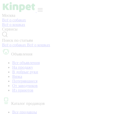
Москва
Всё о собаках
Всё о кошках
Сервисы
Поиск по статьям
Всё о собаках
Всё о кошках
Объявления
Все объявления
На продажу
В добрые руки
Вязка
Потерявшиеся
От заводчиков
Из приютов
Каталог продавцов
Все продавцы