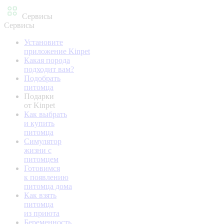
Сервисы
Сервисы
Установите
приложение Kinpet
Какая порода
подходит вам?
Подобрать
питомца
Подарки
от Kinpet
Как выбрать
и купить
питомца
Симулятор
жизни с
питомцем
Готовимся
к появлению
питомца дома
Как взять
питомца
из приюта
Беременность