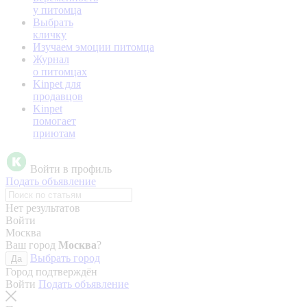
у питомца
Выбрать
кличку
Изучаем эмоции питомца
Журнал
о питомцах
Kinpet для
продавцов
Kinpet
помогает
приютам
Войти в профиль
Подать объявление
Нет результатов
Войти
Москва
Ваш город
Москва
?
Выбрать город
Да
Город подтверждён
Войти
Подать объявление