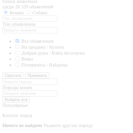
Поиск животных
среди 20 329 объявлений
Кошки
Собаки
Тип объявления
Все объявления
На продажу / Купить
Добрые руки / Взять бесплатно
Вязка
Потерялись / Найдены
Сбросить
Применить
Породы кошек
Выбрать все
Популярные
Каталог пород
Ничего не найдено
Укажите другую породу