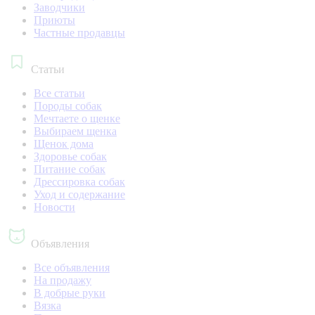
Заводчики
Приюты
Частные продавцы
Статьи
Все статьи
Породы собак
Мечтаете о щенке
Выбираем щенка
Щенок дома
Здоровье собак
Питание собак
Дрессировка собак
Уход и содержание
Новости
Объявления
Все объявления
На продажу
В добрые руки
Вязка