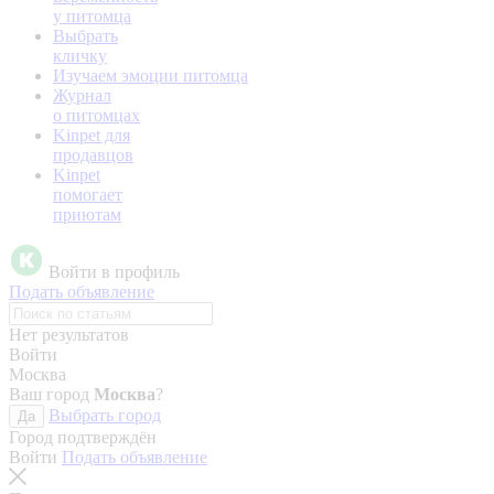
у питомца
Выбрать
кличку
Изучаем эмоции питомца
Журнал
о питомцах
Kinpet для
продавцов
Kinpet
помогает
приютам
Войти в профиль
Подать объявление
Нет результатов
Войти
Москва
Ваш город
Москва
?
Выбрать город
Да
Город подтверждён
Войти
Подать объявление