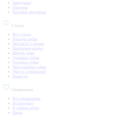
Заводчики
Приюты
Частные продавцы
Статьи
Все статьи
Породы собак
Мечтаете о щенке
Выбираем щенка
Щенок дома
Здоровье собак
Питание собак
Дрессировка собак
Уход и содержание
Новости
Объявления
Все объявления
На продажу
В добрые руки
Вязка