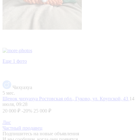
Еще 1 фото
Чихуахуа
5 мес.
Щенок чихуахуа
Ростовская обл., Гуково, ул. Крупской, 43
14
июля, 09:28
20 000 ₽
-20%
25 000 ₽
Лис
Частный продавец
Подпишитесь на новые объявления
И мы сообщим, когда они появятся