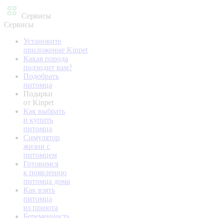
Сервисы
Сервисы
Установите
приложение Kinpet
Какая порода
подходит вам?
Подобрать
питомца
Подарки
от Kinpet
Как выбрать
и купить
питомца
Симулятор
жизни с
питомцем
Готовимся
к появлению
питомца дома
Как взять
питомца
из приюта
Беременность