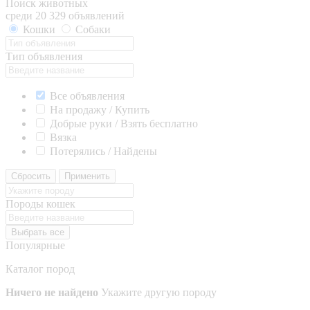
Поиск животных
среди 20 329 объявлений
Кошки
Собаки
Тип объявления
Все объявления
На продажу / Купить
Добрые руки / Взять бесплатно
Вязка
Потерялись / Найдены
Сбросить
Применить
Породы кошек
Выбрать все
Популярные
Каталог пород
Ничего не найдено
Укажите другую породу