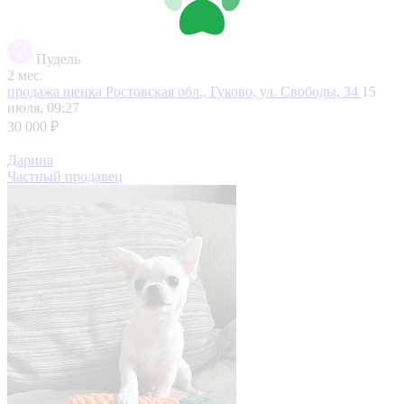
Пудель
2 мес.
продажа щенка
Ростовская обл., Гуково, ул. Свободы, 34
15
июля, 09:27
30 000 ₽
Дарина
Частный продавец