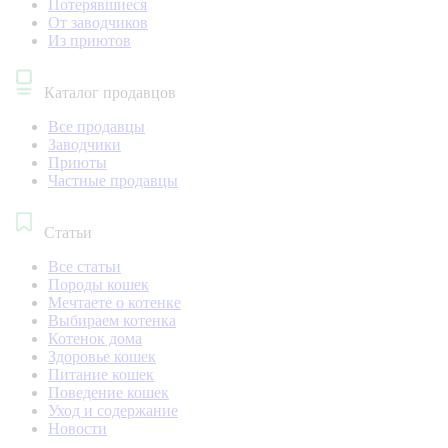
Потерявшиеся
От заводчиков
Из приютов
Каталог продавцов
Все продавцы
Заводчики
Приюты
Частные продавцы
Статьи
Все статьи
Породы кошек
Мечтаете о котенке
Выбираем котенка
Котенок дома
Здоровье кошек
Питание кошек
Поведение кошек
Уход и содержание
Новости