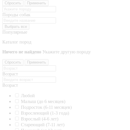
Сбросить
Применить
Породы собак
Выбрать все
Популярные
Каталог пород
Ничего не найдено
Укажите другую породу
Сбросить
Применить
Возраст
Возраст
Любой
Малыш (до 6 месяцев)
Подросток (6-11 месяцев)
Взрослеющий (1-3 года)
Взрослый (4-6 лет)
Стареющий (7-11 лет)