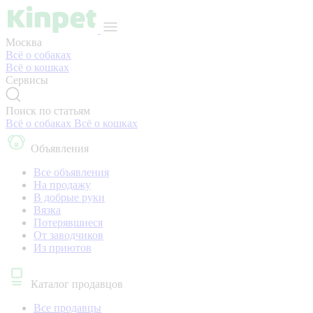
Москва
Всё о собаках
Всё о кошках
Сервисы
Поиск по статьям
Всё о собаках
Всё о кошках
Объявления
Все объявления
На продажу
В добрые руки
Вязка
Потерявшиеся
От заводчиков
Из приютов
Каталог продавцов
Все продавцы