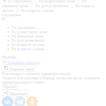
По умолчанию
По возрастанию цены
По
убыванию цены
По дате размещения
По возрасту:
моложе
По возрасту: старше
Сортировка
По умолчанию
По возрастанию цены
По убыванию цены
По дате размещения
По возрасту: моложе
По возрасту: старше
Фильтры
Подобрать питомца
Сохранить поиск
Невозможно сохранить параметры поиска
Укажите Тип питомца и Породу, чтобы мы могли сохранить
параметры вашего поиска
Понятно
Поделиться