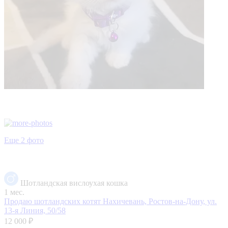
Еще 2 фото
Шотландская вислоухая кошка
1 мес.
Продаю шотландских котят
Нахичевань, Ростов-на-Дону, ул.
13-я Линия, 50/58
12 000 ₽