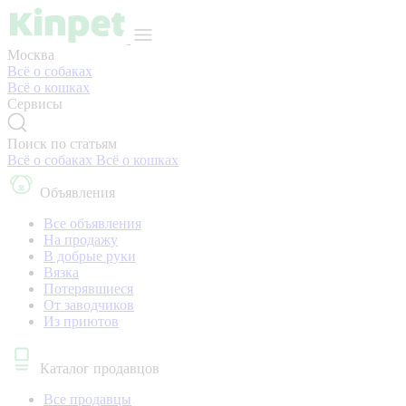
Москва
Всё о собаках
Всё о кошках
Сервисы
Поиск по статьям
Всё о собаках
Всё о кошках
Объявления
Все объявления
На продажу
В добрые руки
Вязка
Потерявшиеся
От заводчиков
Из приютов
Каталог продавцов
Все продавцы