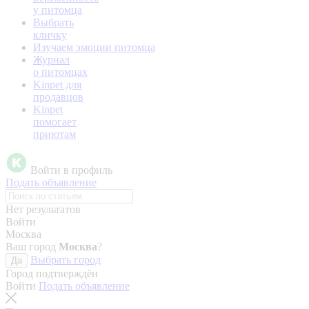
у питомца
Выбрать
кличку
Изучаем эмоции питомца
Журнал
о питомцах
Kinpet для
продавцов
Kinpet
помогает
приютам
Войти в профиль
Подать объявление
Нет результатов
Войти
Москва
Ваш город
Москва
?
Выбрать город
Да
Город подтверждён
Войти
Подать объявление