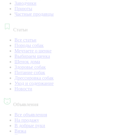
Заводчики
Приюты
Частные продавцы
Статьи
Все статьи
Породы собак
Мечтаете о щенке
Выбираем щенка
Щенок дома
Здоровье собак
Питание собак
Дрессировка собак
Уход и содержание
Новости
Объявления
Все объявления
На продажу
В добрые руки
Вязка