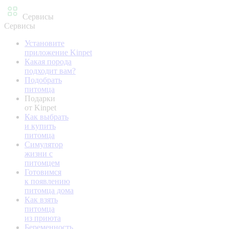
Сервисы
Сервисы
Установите
приложение Kinpet
Какая порода
подходит вам?
Подобрать
питомца
Подарки
от Kinpet
Как выбрать
и купить
питомца
Симулятор
жизни с
питомцем
Готовимся
к появлению
питомца дома
Как взять
питомца
из приюта
Беременность