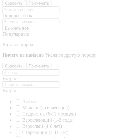
Сбросить
Применить
Породы собак
Выбрать все
Популярные
Каталог пород
Ничего не найдено
Укажите другую породу
Сбросить
Применить
Возраст
Возраст
Любой
Малыш (до 6 месяцев)
Подросток (6-11 месяцев)
Взрослеющий (1-3 года)
Взрослый (4-6 лет)
Стареющий (7-11 лет)