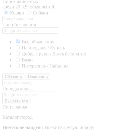
Поиск животных
среди 20 329 объявлений
Кошки
Собаки
Тип объявления
Все объявления
На продажу / Купить
Добрые руки / Взять бесплатно
Вязка
Потерялись / Найдены
Сбросить
Применить
Породы кошек
Выбрать все
Популярные
Каталог пород
Ничего не найдено
Укажите другую породу