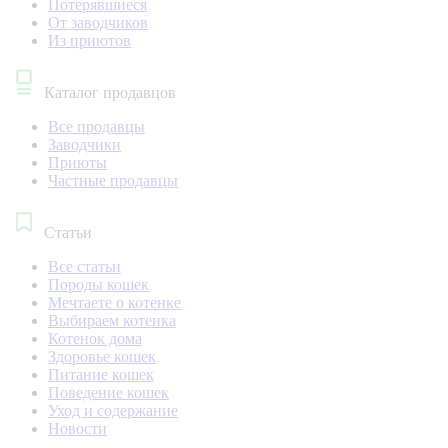
Потерявшиеся
От заводчиков
Из приютов
Каталог продавцов
Все продавцы
Заводчики
Приюты
Частные продавцы
Статьи
Все статьи
Породы кошек
Мечтаете о котенке
Выбираем котенка
Котенок дома
Здоровье кошек
Питание кошек
Поведение кошек
Уход и содержание
Новости