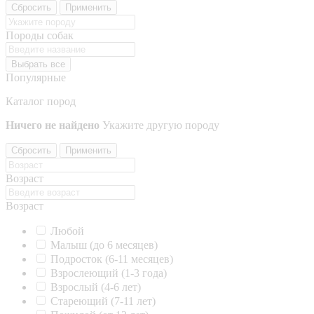
Сбросить
Применить
Породы собак
Выбрать все
Популярные
Каталог пород
Ничего не найдено
Укажите другую породу
Сбросить
Применить
Возраст
Возраст
Любой
Малыш (до 6 месяцев)
Подросток (6-11 месяцев)
Взрослеющий (1-3 года)
Взрослый (4-6 лет)
Стареющий (7-11 лет)