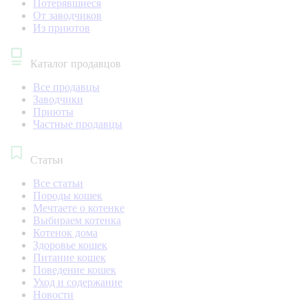
Потерявшиеся
От заводчиков
Из приютов
Каталог продавцов
Все продавцы
Заводчики
Приюты
Частные продавцы
Статьи
Все статьи
Породы кошек
Мечтаете о котенке
Выбираем котенка
Котенок дома
Здоровье кошек
Питание кошек
Поведение кошек
Уход и содержание
Новости