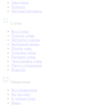
Заводчики
Приюты
Частные продавцы
Статьи
Все статьи
Породы собак
Мечтаете о щенке
Выбираем щенка
Щенок дома
Здоровье собак
Питание собак
Дрессировка собак
Уход и содержание
Новости
Объявления
Все объявления
На продажу
В добрые руки
Вязка