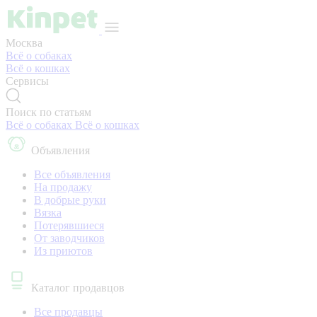
Москва
Всё о собаках
Всё о кошках
Сервисы
Поиск по статьям
Всё о собаках
Всё о кошках
Объявления
Все объявления
На продажу
В добрые руки
Вязка
Потерявшиеся
От заводчиков
Из приютов
Каталог продавцов
Все продавцы