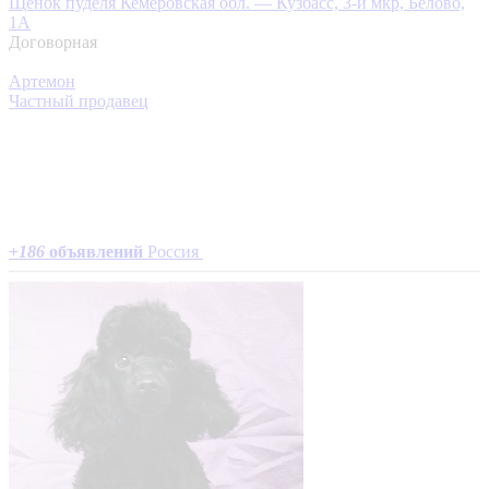
Щенок пуделя
Кемеровская обл. — Кузбасс, 3-й мкр, Белово,
1А
Договорная
Артемон
Частный продавец
+
186
объявлений
Россия