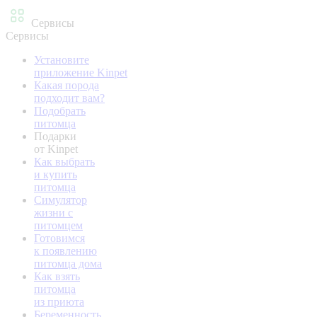
Сервисы
Сервисы
Установите
приложение Kinpet
Какая порода
подходит вам?
Подобрать
питомца
Подарки
от Kinpet
Как выбрать
и купить
питомца
Симулятор
жизни с
питомцем
Готовимся
к появлению
питомца дома
Как взять
питомца
из приюта
Беременность