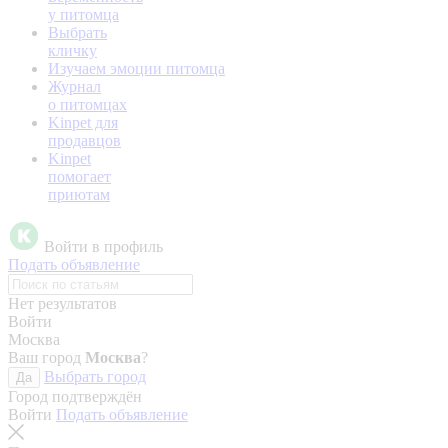
у питомца
Выбрать
кличку
Изучаем эмоции питомца
Журнал
о питомцах
Kinpet для
продавцов
Kinpet
помогает
приютам
Войти в профиль
Подать объявление
Нет результатов
Войти
Москва
Ваш город
Москва
?
Выбрать город
Да
Город подтверждён
Войти
Подать объявление