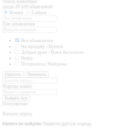
Поиск животных
среди 20 329 объявлений
Кошки
Собаки
Тип объявления
Все объявления
На продажу / Купить
Добрые руки / Взять бесплатно
Вязка
Потерялись / Найдены
Сбросить
Применить
Породы кошек
Выбрать все
Популярные
Каталог пород
Ничего не найдено
Укажите другую породу