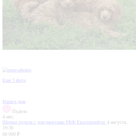
Еще 5 фото
Нашел дом
Пудель
4 мес.
Щенки пуделя с документами РКФ
Екатеринбург
4 августа,
19:30
60 000 ₽