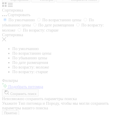
Сортировка
Сортировать
По умолчанию
По возрастанию цены
По
убыванию цены
По дате размещения
По возрасту:
моложе
По возрасту: старше
Сортировка
По умолчанию
По возрастанию цены
По убыванию цены
По дате размещения
По возрасту: моложе
По возрасту: старше
Фильтры
Подобрать питомца
Сохранить поиск
Невозможно сохранить параметры поиска
Укажите Тип питомца и Породу, чтобы мы могли сохранить
параметры вашего поиска
Понятно