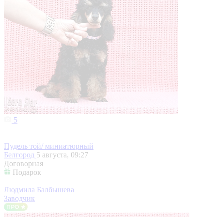
5
Пудель той/ миниатюрный
Белгород
5 августа, 09:27
Договорная
Подарок
Людмила Балбышева
Заводчик