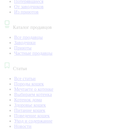
Потерявшиеся
От заводчиков
Из приютов
Каталог продавцов
Все продавцы
Заводчики
Приюты
Частные продавцы
Статьи
Все статьи
Породы кошек
Мечтаете о котенке
Выбираем котенка
Котенок дома
Здоровье кошек
Питание кошек
Поведение кошек
Уход и содержание
Новости