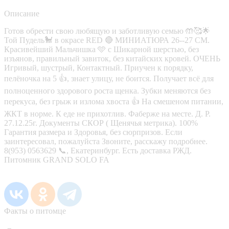
Описание
Готов обрести свою любящую и заботливую семью 🤲🥰🌟
Той Пудель🐩 в окрасе RED 🔴 МИНИАТЮРА 26--27 СМ.
Красивейший Мальчишка 🩵 с Шикарной шерстью, без
изъянов, правильный завиток, без китайских кровей. ОЧЕНЬ
Игривый, шустрый, Контактный. Приучен к порядку,
пелëночка на 5 👍, знает улицу, не боится. Получает всё для
полноценного здорового роста щенка. Зубки меняются без
перекуса, без грыж и излома хвоста 👍 На смешеном питании,
ЖКТ в норме. К еде не прихотлив. Фаберже на месте. Д. Р.
27.12.25г. Документы СКОР ( Щенячья метрика). 100%
Гарантия размера и Здоровья, без сюрпризов. Если
заинтересовал, пожалуйста Звоните, расскажу подробнее.
8(953) 0563629 📞, Екатеринбург. Есть доставка РЖД.
Питомник GRAND SOLO FA
Факты о питомце