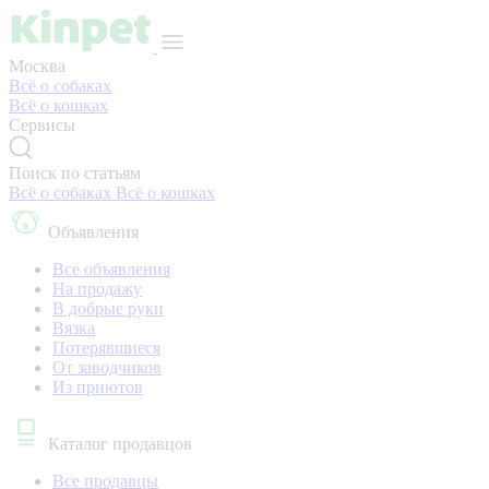
Москва
Всё о собаках
Всё о кошках
Сервисы
Поиск по статьям
Всё о собаках
Всё о кошках
Объявления
Все объявления
На продажу
В добрые руки
Вязка
Потерявшиеся
От заводчиков
Из приютов
Каталог продавцов
Все продавцы