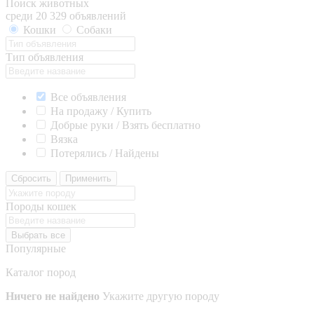
Поиск животных
среди 20 329 объявлений
Кошки
Собаки
Тип объявления
Все объявления
На продажу / Купить
Добрые руки / Взять бесплатно
Вязка
Потерялись / Найдены
Сбросить
Применить
Породы кошек
Выбрать все
Популярные
Каталог пород
Ничего не найдено
Укажите другую породу