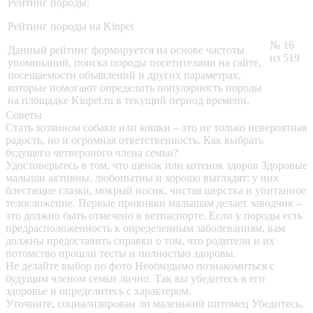
Рейтинг породы:
Рейтинг породы на Kinpet
№ 16
Данный рейтинг формируется на основе частоты
из 519
упоминаний, поиска породы посетителями на сайте,
посещаемости объявлений и других параметрах,
которые помогают определить популярность породы
на площадке Kinpet.ru в текущий период времени.
Советы
Стать хозяином собаки или кошки – это не только невероятная
радость, но и огромная ответственность. Как выбрать
будущего четвероного члена семьи?
Удостоверьтесь в том, что щенок или котенок здоров
Здоровые
малыши активны, любопытны и хорошо выглядят: у них
блестящие глазки, мокрый носик, чистая шерстка и упитанное
телосложение. Первые прививки малышам делает заводчик –
это должно быть отмечено в ветпаспорте. Если у породы есть
предрасположенность к определенным заболеваниям, вам
должны предоставить справки о том, что родители и их
потомство прошли тесты и полностью здоровы.
Не делайте выбор по фото
Необходимо познакомиться с
будущим членом семьи лично. Так вы убедитесь в его
здоровье и определитесь с характером.
Уточните, социализирован ли маленький питомец
Убедитесь,