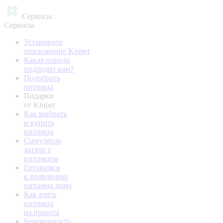
Сервисы
Сервисы
Установите
приложение Kinpet
Какая порода
подходит вам?
Подобрать
питомца
Подарки
от Kinpet
Как выбрать
и купить
питомца
Симулятор
жизни с
питомцем
Готовимся
к появлению
питомца дома
Как взять
питомца
из приюта
Беременность