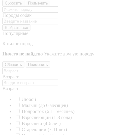
Сбросить
Применить
Породы собак
Выбрать все
Популярные
Каталог пород
Ничего не найдено
Укажите другую породу
Сбросить
Применить
Возраст
Возраст
Любой
Малыш (до 6 месяцев)
Подросток (6-11 месяцев)
Взрослеющий (1-3 года)
Взрослый (4-6 лет)
Стареющий (7-11 лет)