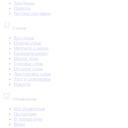
Заводчики
Приюты
Частные продавцы
Статьи
Все статьи
Породы собак
Мечтаете о щенке
Выбираем щенка
Щенок дома
Здоровье собак
Питание собак
Дрессировка собак
Уход и содержание
Новости
Объявления
Все объявления
На продажу
В добрые руки
Вязка