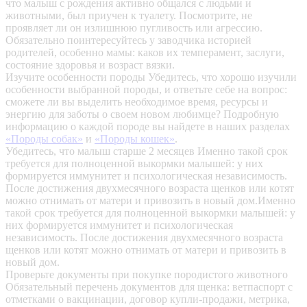
что малыш с рождения активно общался с людьми и
животными, был приучен к туалету. Посмотрите, не
проявляет ли он излишнюю пугливость или агрессию.
Обязательно поинтересуйтесь у заводчика историей
родителей, особенно мамы: каков их темперамент, заслуги,
состояние здоровья и возраст вязки.
Изучите особенности породы
Убедитесь, что хорошо изучили
особенности выбранной породы, и ответьте себе на вопрос:
сможете ли вы выделить необходимое время, ресурсы и
энергию для заботы о своем новом любимце? Подробную
информацию о каждой породе вы найдете в наших разделах
«Породы собак»
и
«Породы кошек»
.
Убедитесь, что малыш старше 2 месяцев
Именно такой срок
требуется для полноценной выкормки малышей: у них
формируется иммунитет и психологическая независимость.
После достижения двухмесячного возраста щенков или котят
можно отнимать от матери и привозить в новый дом.Именно
такой срок требуется для полноценной выкормки малышей: у
них формируется иммунитет и психологическая
независимость. После достижения двухмесячного возраста
щенков или котят можно отнимать от матери и привозить в
новый дом.
Проверьте документы при покупке породистого животного
Обязательный перечень документов для щенка: ветпаспорт с
отметками о вакцинации, договор купли-продажи, метрика,