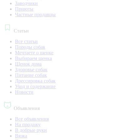
Заводчики
Приюты
Частные продавцы
Статьи
Все статьи
Породы собак
Мечтаете о щенке
Выбираем щенка
Щенок дома
Здоровье собак
Питание собак
Дрессировка собак
Уход и содержание
Новости
Объявления
Все объявления
На продажу
В добрые руки
Вязка