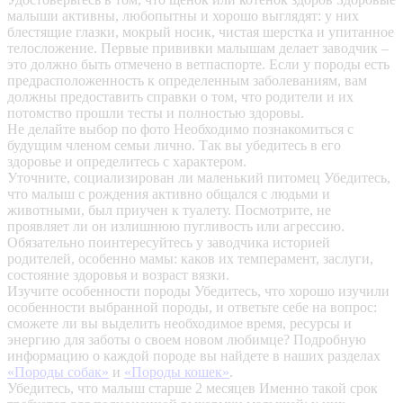
малыши активны, любопытны и хорошо выглядят: у них
блестящие глазки, мокрый носик, чистая шерстка и упитанное
телосложение. Первые прививки малышам делает заводчик –
это должно быть отмечено в ветпаспорте. Если у породы есть
предрасположенность к определенным заболеваниям, вам
должны предоставить справки о том, что родители и их
потомство прошли тесты и полностью здоровы.
Не делайте выбор по фото
Необходимо познакомиться с
будущим членом семьи лично. Так вы убедитесь в его
здоровье и определитесь с характером.
Уточните, социализирован ли маленький питомец
Убедитесь,
что малыш с рождения активно общался с людьми и
животными, был приучен к туалету. Посмотрите, не
проявляет ли он излишнюю пугливость или агрессию.
Обязательно поинтересуйтесь у заводчика историей
родителей, особенно мамы: каков их темперамент, заслуги,
состояние здоровья и возраст вязки.
Изучите особенности породы
Убедитесь, что хорошо изучили
особенности выбранной породы, и ответьте себе на вопрос:
сможете ли вы выделить необходимое время, ресурсы и
энергию для заботы о своем новом любимце? Подробную
информацию о каждой породе вы найдете в наших разделах
«Породы собак»
и
«Породы кошек»
.
Убедитесь, что малыш старше 2 месяцев
Именно такой срок