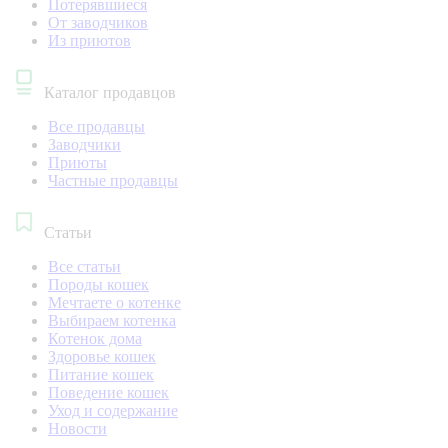
Потерявшиеся
От заводчиков
Из приютов
Каталог продавцов
Все продавцы
Заводчики
Приюты
Частные продавцы
Статьи
Все статьи
Породы кошек
Мечтаете о котенке
Выбираем котенка
Котенок дома
Здоровье кошек
Питание кошек
Поведение кошек
Уход и содержание
Новости