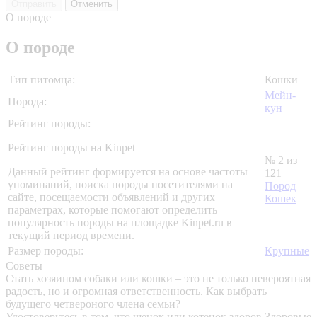
Отправить
Отменить
О породе
О породе
Тип питомца:
Кошки
Мейн-
Порода:
кун
Рейтинг породы:
Рейтинг породы на Kinpet
№ 2 из
Данный рейтинг формируется на основе частоты
121
упоминаний, поиска породы посетителями на
Пород
сайте, посещаемости объявлений и других
Кошек
параметрах, которые помогают определить
популярность породы на площадке Kinpet.ru в
текущий период времени.
Размер породы:
Крупные
Советы
Стать хозяином собаки или кошки – это не только невероятная
радость, но и огромная ответственность. Как выбрать
будущего четвероного члена семьи?
Удостоверьтесь в том, что щенок или котенок здоров
Здоровые