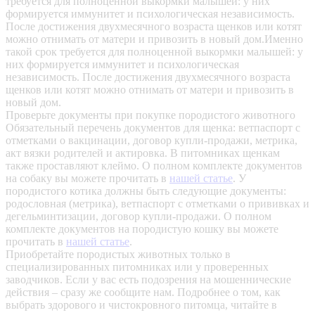
требуется для полноценной выкормки малышей: у них
формируется иммунитет и психологическая независимость.
После достижения двухмесячного возраста щенков или котят
можно отнимать от матери и привозить в новый дом.Именно
такой срок требуется для полноценной выкормки малышей: у
них формируется иммунитет и психологическая
независимость. После достижения двухмесячного возраста
щенков или котят можно отнимать от матери и привозить в
новый дом.
Проверьте документы при покупке породистого животного
Обязательный перечень документов для щенка: ветпаспорт с
отметками о вакцинации, договор купли-продажи, метрика,
акт вязки родителей и актировка. В питомниках щенкам
также проставляют клеймо. О полном комплекте документов
на собаку вы можете прочитать в
нашей статье
.
У
породистого котика должны быть следующие документы:
родословная (метрика), ветпаспорт с отметками о прививках и
дегельминтизации, договор купли-продажи. О полном
комплекте документов на породистую кошку вы можете
прочитать в
нашей статье
.
Приобретайте породистых животных только в
специализированных питомниках или у проверенных
заводчиков. Если у вас есть подозрения на мошеннические
действия – сразу же сообщите нам.
Подробнее о том, как
выбрать здорового и чистокровного питомца, читайте в