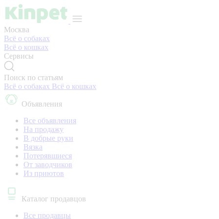
Москва
Всё о собаках
Всё о кошках
Сервисы
Поиск по статьям
Всё о собаках
Всё о кошках
Объявления
Все объявления
На продажу
В добрые руки
Вязка
Потерявшиеся
От заводчиков
Из приютов
Каталог продавцов
Все продавцы