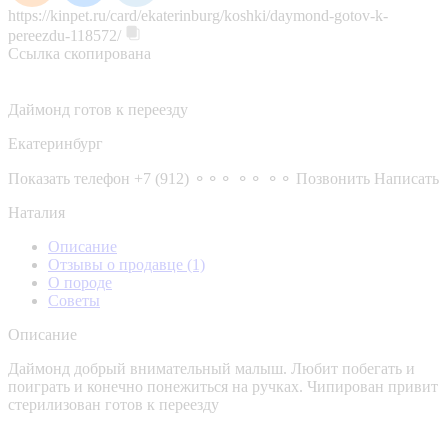
https://kinpet.ru/card/ekaterinburg/koshki/daymond-gotov-k-
pereezdu-118572/
Ссылка скопирована
Даймонд готов к переезду
Екатеринбург
Показать телефон
+7 (912) ⚬⚬⚬ ⚬⚬ ⚬⚬
Позвонить
Написать
Наталия
Описание
Отзывы о продавце
(1)
О породе
Советы
Описание
Даймонд добрый внимательный малыш. Любит побегать и
поиграть и конечно понежиться на ручках. Чипирован привит
стерилизован готов к переезду