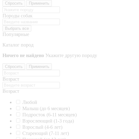
Сбросить
Применить
Породы собак
Выбрать все
Популярные
Каталог пород
Ничего не найдено
Укажите другую породу
Сбросить
Применить
Возраст
Возраст
Любой
Малыш (до 6 месяцев)
Подросток (6-11 месяцев)
Взрослеющий (1-3 года)
Взрослый (4-6 лет)
Стареющий (7-11 лет)