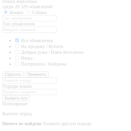
Поиск животных
среди 20 329 объявлений
Кошки
Собаки
Тип объявления
Все объявления
На продажу / Купить
Добрые руки / Взять бесплатно
Вязка
Потерялись / Найдены
Сбросить
Применить
Породы кошек
Выбрать все
Популярные
Каталог пород
Ничего не найдено
Укажите другую породу