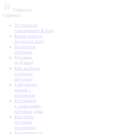
Сервисы
Сервисы
Установите
приложение Kinpet
Какая порода
подходит вам?
Подобрать
питомца
Подарки
от Kinpet
Как выбрать
и купить
питомца
Симулятор
жизни с
питомцем
Готовимся
к появлению
питомца дома
Как взять
питомца
из приюта
Беременность