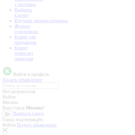
у питомца
Выбрать
кличку
Изучаем эмоции питомца
Журнал
о питомцах
Kinpet для
продавцов
Kinpet
помогает
приютам
Войти в профиль
Подать объявление
Нет результатов
Войти
Москва
Ваш город
Москва
?
Выбрать город
Да
Город подтверждён
Войти
Подать объявление