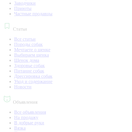
Заводчики
Приюты
Частные продавцы
Статьи
Все статьи
Породы собак
Мечтаете о щенке
Выбираем щенка
Щенок дома
Здоровье собак
Питание собак
Дрессировка собак
Уход и содержание
Новости
Объявления
Все объявления
На продажу
В добрые руки
Вязка