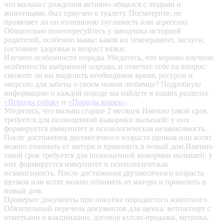
что малыш с рождения активно общался с людьми и
животными, был приучен к туалету. Посмотрите, не
проявляет ли он излишнюю пугливость или агрессию.
Обязательно поинтересуйтесь у заводчика историей
родителей, особенно мамы: каков их темперамент, заслуги,
состояние здоровья и возраст вязки.
Изучите особенности породы
Убедитесь, что хорошо изучили
особенности выбранной породы, и ответьте себе на вопрос:
сможете ли вы выделить необходимое время, ресурсы и
энергию для заботы о своем новом любимце? Подробную
информацию о каждой породе вы найдете в наших разделах
«Породы собак»
и
«Породы кошек»
.
Убедитесь, что малыш старше 2 месяцев
Именно такой срок
требуется для полноценной выкормки малышей: у них
формируется иммунитет и психологическая независимость.
После достижения двухмесячного возраста щенков или котят
можно отнимать от матери и привозить в новый дом.Именно
такой срок требуется для полноценной выкормки малышей: у
них формируется иммунитет и психологическая
независимость. После достижения двухмесячного возраста
щенков или котят можно отнимать от матери и привозить в
новый дом.
Проверьте документы при покупке породистого животного
Обязательный перечень документов для щенка: ветпаспорт с
отметками о вакцинации, договор купли-продажи, метрика,