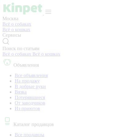
Москва
Всё о собаках
Всё о кошках
Сервисы
Поиск по статьям
Всё о собаках
Всё о кошках
Объявления
Все объявления
На продажу
В добрые руки
Вязка
Потерявшиеся
От заводчиков
Из приютов
Каталог продавцов
Все продавцы