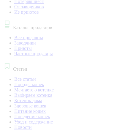
Потерявшиеся
От заводчиков
Из приютов
Каталог продавцов
Все продавцы
Заводчики
Приюты
Частные продавцы
Статьи
Все статьи
Породы кошек
Мечтаете о котенке
Выбираем котенка
Котенок дома
Здоровье кошек
Питание кошек
Поведение кошек
Уход и содержание
Новости