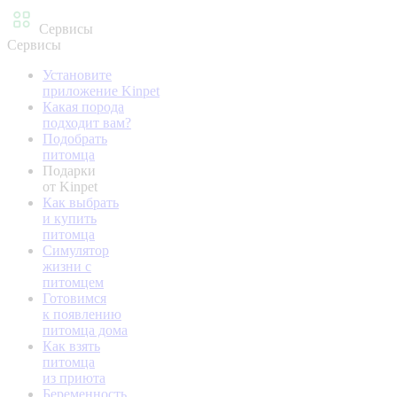
Сервисы
Сервисы
Установите
приложение Kinpet
Какая порода
подходит вам?
Подобрать
питомца
Подарки
от Kinpet
Как выбрать
и купить
питомца
Симулятор
жизни с
питомцем
Готовимся
к появлению
питомца дома
Как взять
питомца
из приюта
Беременность