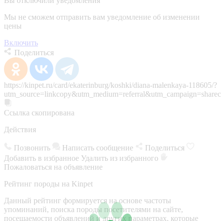
Вы отключили уведомления
Мы не сможем отправить вам уведомление об изменении
цены
Включить
Поделиться
https://kinpet.ru/card/ekaterinburg/koshki/diana-malenkaya-118605/?
utm_source=linkcopy&utm_medium=referral&utm_campaign=sharec
Ссылка скопирована
Действия
Позвонить
Написать сообщение
Поделиться
Добавить в избранное
Удалить из избранного
Пожаловаться на объявление
Рейтинг породы на Kinpet
Данный рейтинг формируется на основе частоты
упоминаний, поиска породы посетителями на сайте,
посещаемости объявлений и других параметрах, которые