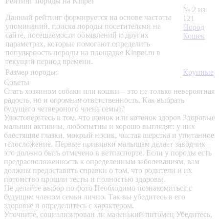
Рейтинг породы на Kinpet
№ 2 из
Данный рейтинг формируется на основе частоты
121
упоминаний, поиска породы посетителями на
Пород
сайте, посещаемости объявлений и других
Кошек
параметрах, которые помогают определить
популярность породы на площадке Kinpet.ru в
текущий период времени.
Размер породы:
Крупные
Советы
Стать хозяином собаки или кошки – это не только невероятная
радость, но и огромная ответственность. Как выбрать
будущего четвероного члена семьи?
Удостоверьтесь в том, что щенок или котенок здоров
Здоровые
малыши активны, любопытны и хорошо выглядят: у них
блестящие глазки, мокрый носик, чистая шерстка и упитанное
телосложение. Первые прививки малышам делает заводчик –
это должно быть отмечено в ветпаспорте. Если у породы есть
предрасположенность к определенным заболеваниям, вам
должны предоставить справки о том, что родители и их
потомство прошли тесты и полностью здоровы.
Не делайте выбор по фото
Необходимо познакомиться с
будущим членом семьи лично. Так вы убедитесь в его
здоровье и определитесь с характером.
Уточните, социализирован ли маленький питомец
Убедитесь,