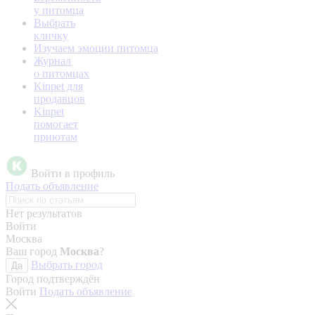
у питомца
Выбрать
кличку
Изучаем эмоции питомца
Журнал
о питомцах
Kinpet для
продавцов
Kinpet
помогает
приютам
Войти в профиль
Подать объявление
Нет результатов
Войти
Москва
Ваш город
Москва
?
Выбрать город
Да
Город подтверждён
Войти
Подать объявление