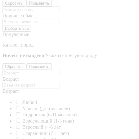
Сбросить
Применить
Породы собак
Выбрать все
Популярные
Каталог пород
Ничего не найдено
Укажите другую породу
Сбросить
Применить
Возраст
Возраст
Любой
Малыш (до 6 месяцев)
Подросток (6-11 месяцев)
Взрослеющий (1-3 года)
Взрослый (4-6 лет)
Стареющий (7-11 лет)