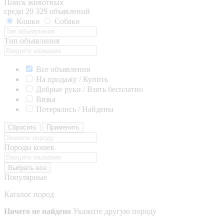
Поиск животных
среди 20 329 объявлений
Кошки
Собаки
Тип объявления
Все объявления
На продажу / Купить
Добрые руки / Взять бесплатно
Вязка
Потерялись / Найдены
Сбросить
Применить
Породы кошек
Выбрать все
Популярные
Каталог пород
Ничего не найдено
Укажите другую породу