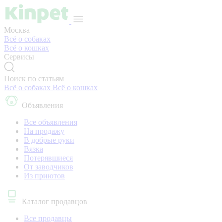
Москва
Всё о собаках
Всё о кошках
Сервисы
Поиск по статьям
Всё о собаках
Всё о кошках
Объявления
Все объявления
На продажу
В добрые руки
Вязка
Потерявшиеся
От заводчиков
Из приютов
Каталог продавцов
Все продавцы