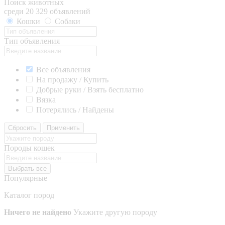
Поиск животных
среди 20 329 объявлений
Кошки
Собаки
Тип объявления
Все объявления
На продажу / Купить
Добрые руки / Взять бесплатно
Вязка
Потерялись / Найдены
Сбросить
Применить
Породы кошек
Выбрать все
Популярные
Каталог пород
Ничего не найдено
Укажите другую породу