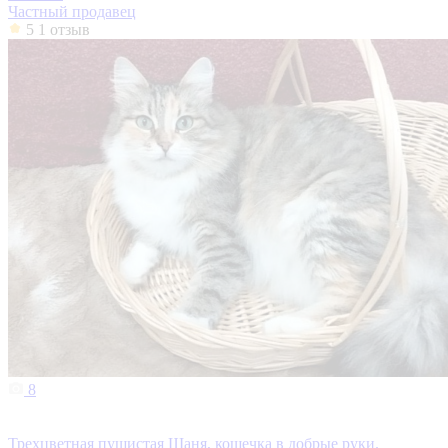
Частный продавец
5
1 отзыв
8
Трехцветная пушистая Шаня, кошечка в добрые руки.