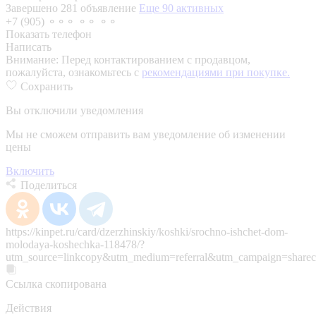
Завершено 281 объявление
Еще 90 активных
+7 (905) ⚬⚬⚬ ⚬⚬ ⚬⚬
Показать телефон
Написать
Внимание:
Перед контактированием с продавцом,
пожалуйста, ознакомьтесь с
рекомендациями при покупке.
Сохранить
Вы отключили уведомления
Мы не сможем отправить вам уведомление об изменении
цены
Включить
Поделиться
https://kinpet.ru/card/dzerzhinskiy/koshki/srochno-ishchet-dom-
molodaya-koshechka-118478/?
utm_source=linkcopy&utm_medium=referral&utm_campaign=sharec
Ссылка скопирована
Действия