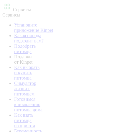
Сервисы
Сервисы
Установите
приложение Kinpet
Какая порода
подходит вам?
Подобрать
питомца
Подарки
от Kinpet
Как выбрать
и купить
питомца
Симулятор
жизни с
питомцем
Готовимся
к появлению
питомца дома
Как взять
питомца
из приюта
Беременность