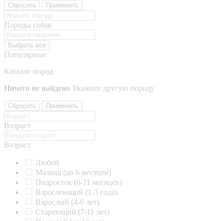
Сбросить
Применить
Породы собак
Выбрать все
Популярные
Каталог пород
Ничего не найдено
Укажите другую породу
Сбросить
Применить
Возраст
Возраст
Любой
Малыш (до 6 месяцев)
Подросток (6-11 месяцев)
Взрослеющий (1-3 года)
Взрослый (4-6 лет)
Стареющий (7-11 лет)