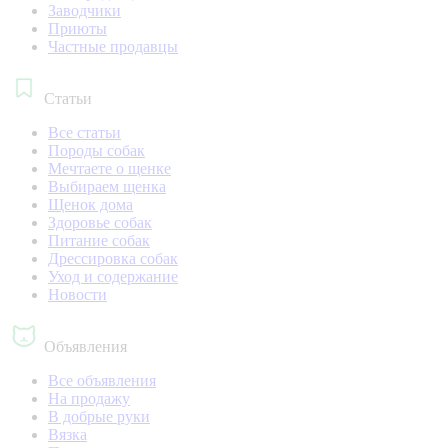
Заводчики
Приюты
Частные продавцы
Статьи
Все статьи
Породы собак
Мечтаете о щенке
Выбираем щенка
Щенок дома
Здоровье собак
Питание собак
Дрессировка собак
Уход и содержание
Новости
Объявления
Все объявления
На продажу
В добрые руки
Вязка