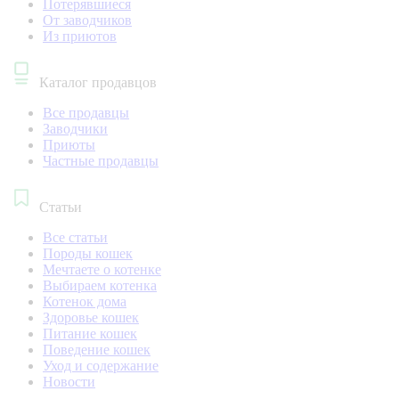
Потерявшиеся
От заводчиков
Из приютов
Каталог продавцов
Все продавцы
Заводчики
Приюты
Частные продавцы
Статьи
Все статьи
Породы кошек
Мечтаете о котенке
Выбираем котенка
Котенок дома
Здоровье кошек
Питание кошек
Поведение кошек
Уход и содержание
Новости