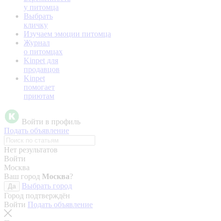
у питомца
Выбрать
кличку
Изучаем эмоции питомца
Журнал
о питомцах
Kinpet для
продавцов
Kinpet
помогает
приютам
Войти в профиль
Подать объявление
Нет результатов
Войти
Москва
Ваш город
Москва
?
Выбрать город
Да
Город подтверждён
Войти
Подать объявление