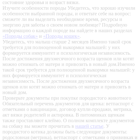
состояние здоровья и возраст вязки.
Изучите особенности породы
Убедитесь, что хорошо изучили
особенности выбранной породы, и ответьте себе на вопрос:
сможете ли вы выделить необходимое время, ресурсы и
энергию для заботы о своем новом любимце? Подробную
информацию о каждой породе вы найдете в наших разделах
«Породы собак»
и
«Породы кошек»
.
Убедитесь, что малыш старше 2 месяцев
Именно такой срок
требуется для полноценной выкормки малышей: у них
формируется иммунитет и психологическая независимость.
После достижения двухмесячного возраста щенков или котят
можно отнимать от матери и привозить в новый дом.Именно
такой срок требуется для полноценной выкормки малышей: у
них формируется иммунитет и психологическая
независимость. После достижения двухмесячного возраста
щенков или котят можно отнимать от матери и привозить в
новый дом.
Проверьте документы при покупке породистого животного
Обязательный перечень документов для щенка: ветпаспорт с
отметками о вакцинации, договор купли-продажи, метрика,
акт вязки родителей и актировка. В питомниках щенкам
также проставляют клеймо. О полном комплекте документов
на собаку вы можете прочитать в
нашей статье
.
У
породистого котика должны быть следующие документы:
родословная (метрика), ветпаспорт с отметками о прививках и