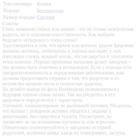
Тип питомца:
Кошки
Порода:
Беспородная
Размер породы:
Средние
Советы
Стать хозяином собаки или кошки – это не только невероятная
радость, но и огромная ответственность. Как выбрать
будущего четвероного члена семьи?
Удостоверьтесь в том, что щенок или котенок здоров
Здоровые
малыши активны, любопытны и хорошо выглядят: у них
блестящие глазки, мокрый носик, чистая шерстка и упитанное
телосложение. Первые прививки малышам делает заводчик –
это должно быть отмечено в ветпаспорте. Если у породы есть
предрасположенность к определенным заболеваниям, вам
должны предоставить справки о том, что родители и их
потомство прошли тесты и полностью здоровы.
Не делайте выбор по фото
Необходимо познакомиться с
будущим членом семьи лично. Так вы убедитесь в его
здоровье и определитесь с характером.
Уточните, социализирован ли маленький питомец
Убедитесь,
что малыш с рождения активно общался с людьми и
животными, был приучен к туалету. Посмотрите, не
проявляет ли он излишнюю пугливость или агрессию.
Обязательно поинтересуйтесь у заводчика историей
родителей, особенно мамы: каков их темперамент, заслуги,