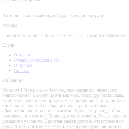
Роскошная кошка мейнкун Мурлыка в добрые руки
Москва
Показать телефон
+7 (965) ⚬⚬⚬ ⚬⚬ ⚬⚬
Позвонить
Написать
Елена
Описание
Отзывы о продавце
(9)
О породе
Советы
Описание
Мейнкун! Мурлыка — благородная красавица, ласковая и
благосклонная к людям, ревнивая королева к другим кошкам.
Особое очарование ей придаёт мраморный окрас и пушистые
кисточки на ушах. Кошечка не очень крупная, больше
обычной кошки, но не из гигантов. Мурлыке три года. Она
родилась в питомнике. Здорова, стерилизована. Всегда жила в
домашних условиях. Пристраиваем в добрые, ответственные
руки. Чтобы стать её хозяевами, Вам нужно будет заполнить