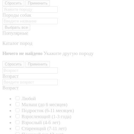
Сбросить
Применить
Породы собак
Выбрать все
Популярные
Каталог пород
Ничего не найдено
Укажите другую породу
Сбросить
Применить
Возраст
Возраст
Любой
Малыш (до 6 месяцев)
Подросток (6-11 месяцев)
Взрослеющий (1-3 года)
Взрослый (4-6 лет)
Стареющий (7-11 лет)