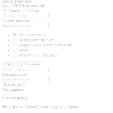
Поиск животных
среди 20 329 объявлений
Кошки
Собаки
Тип объявления
Все объявления
На продажу / Купить
Добрые руки / Взять бесплатно
Вязка
Потерялись / Найдены
Сбросить
Применить
Породы кошек
Выбрать все
Популярные
Каталог пород
Ничего не найдено
Укажите другую породу