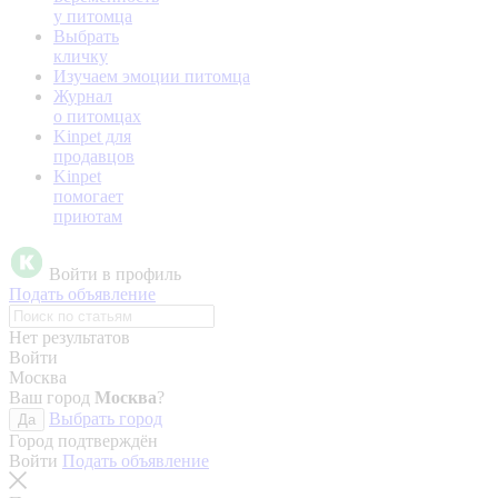
у питомца
Выбрать
кличку
Изучаем эмоции питомца
Журнал
о питомцах
Kinpet для
продавцов
Kinpet
помогает
приютам
Войти в профиль
Подать объявление
Нет результатов
Войти
Москва
Ваш город
Москва
?
Выбрать город
Да
Город подтверждён
Войти
Подать объявление