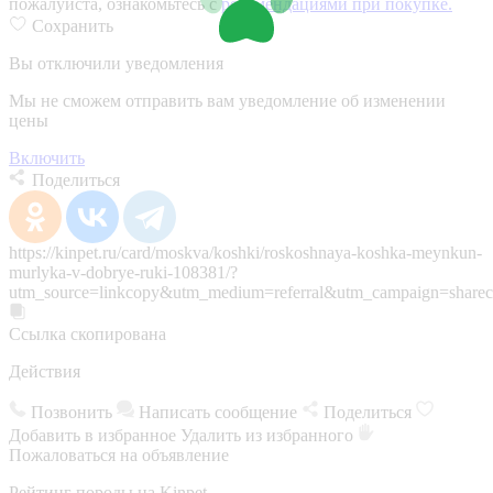
пожалуйста, ознакомьтесь с
рекомендациями при покупке.
Сохранить
Вы отключили уведомления
Мы не сможем отправить вам уведомление об изменении
цены
Включить
Поделиться
https://kinpet.ru/card/moskva/koshki/roskoshnaya-koshka-meynkun-
murlyka-v-dobrye-ruki-108381/?
utm_source=linkcopy&utm_medium=referral&utm_campaign=sharec
Ссылка скопирована
Действия
Позвонить
Написать сообщение
Поделиться
Добавить в избранное
Удалить из избранного
Пожаловаться на объявление
Рейтинг породы на Kinpet