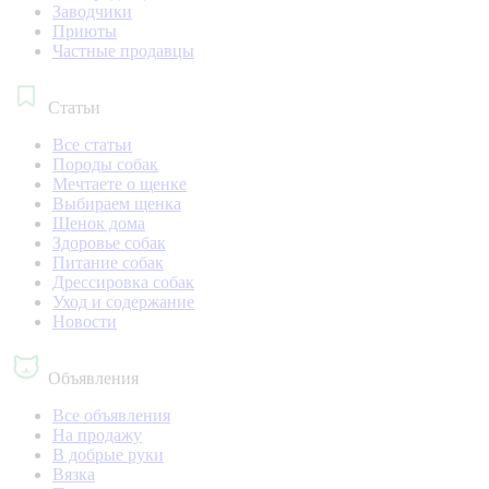
Заводчики
Приюты
Частные продавцы
Статьи
Все статьи
Породы собак
Мечтаете о щенке
Выбираем щенка
Щенок дома
Здоровье собак
Питание собак
Дрессировка собак
Уход и содержание
Новости
Объявления
Все объявления
На продажу
В добрые руки
Вязка