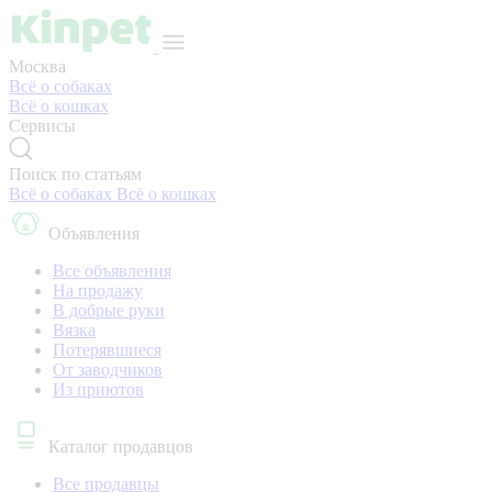
Москва
Всё о собаках
Всё о кошках
Сервисы
Поиск по статьям
Всё о собаках
Всё о кошках
Объявления
Все объявления
На продажу
В добрые руки
Вязка
Потерявшиеся
От заводчиков
Из приютов
Каталог продавцов
Все продавцы