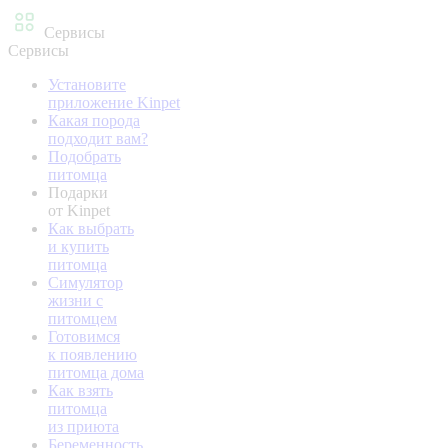
Сервисы
Сервисы
Установите
приложение Kinpet
Какая порода
подходит вам?
Подобрать
питомца
Подарки
от Kinpet
Как выбрать
и купить
питомца
Симулятор
жизни с
питомцем
Готовимся
к появлению
питомца дома
Как взять
питомца
из приюта
Беременность