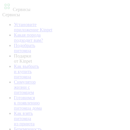
Сервисы
Сервисы
Установите
приложение Kinpet
Какая порода
подходит вам?
Подобрать
питомца
Подарки
от Kinpet
Как выбрать
и купить
питомца
Симулятор
жизни с
питомцем
Готовимся
к появлению
питомца дома
Как взять
питомца
из приюта
Беременность