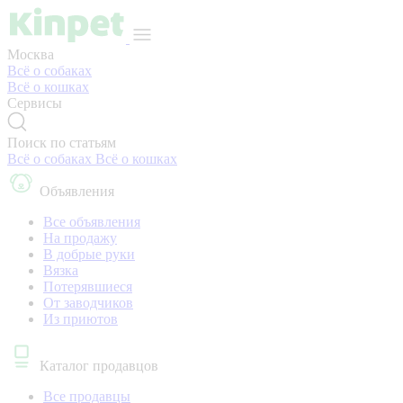
Москва
Всё о собаках
Всё о кошках
Сервисы
Поиск по статьям
Всё о собаках
Всё о кошках
Объявления
Все объявления
На продажу
В добрые руки
Вязка
Потерявшиеся
От заводчиков
Из приютов
Каталог продавцов
Все продавцы