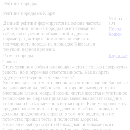
Рейтинг породы:
Рейтинг породы на Kinpet
№ 2 из
Данный рейтинг формируется на основе частоты
121
упоминаний, поиска породы посетителями на
Пород
сайте, посещаемости объявлений и других
Кошек
параметрах, которые помогают определить
популярность породы на площадке Kinpet.ru в
текущий период времени.
Размер породы:
Крупные
Советы
Стать хозяином собаки или кошки – это не только невероятная
радость, но и огромная ответственность. Как выбрать
будущего четвероного члена семьи?
Удостоверьтесь в том, что щенок или котенок здоров
Здоровые
малыши активны, любопытны и хорошо выглядят: у них
блестящие глазки, мокрый носик, чистая шерстка и упитанное
телосложение. Первые прививки малышам делает заводчик –
это должно быть отмечено в ветпаспорте. Если у породы есть
предрасположенность к определенным заболеваниям, вам
должны предоставить справки о том, что родители и их
потомство прошли тесты и полностью здоровы.
Не делайте выбор по фото
Необходимо познакомиться с
будущим членом семьи лично. Так вы убедитесь в его