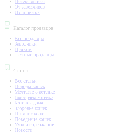
Потерявшиеся
От заводчиков
Из приютов
Каталог продавцов
Все продавцы
Заводчики
Приюты
Частные продавцы
Статьи
Все статьи
Породы кошек
Мечтаете о котенке
Выбираем котенка
Котенок дома
Здоровье кошек
Питание кошек
Поведение кошек
Уход и содержание
Новости