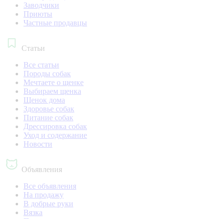
Заводчики
Приюты
Частные продавцы
Статьи
Все статьи
Породы собак
Мечтаете о щенке
Выбираем щенка
Щенок дома
Здоровье собак
Питание собак
Дрессировка собак
Уход и содержание
Новости
Объявления
Все объявления
На продажу
В добрые руки
Вязка