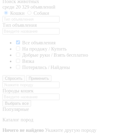
Поиск животных
среди 20 329 объявлений
Кошки
Собаки
Тип объявления
Все объявления
На продажу / Купить
Добрые руки / Взять бесплатно
Вязка
Потерялись / Найдены
Сбросить
Применить
Породы кошек
Выбрать все
Популярные
Каталог пород
Ничего не найдено
Укажите другую породу