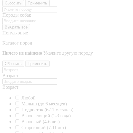
Сбросить
Применить
Породы собак
Выбрать все
Популярные
Каталог пород
Ничего не найдено
Укажите другую породу
Сбросить
Применить
Возраст
Возраст
Любой
Малыш (до 6 месяцев)
Подросток (6-11 месяцев)
Взрослеющий (1-3 года)
Взрослый (4-6 лет)
Стареющий (7-11 лет)