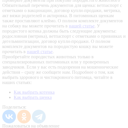
Проверьте документы при покупке породистого животного
Обязательный перечень документов для щенка: ветпаспорт с
отметками о вакцинации, договор купли-продажи, метрика,
акт вязки родителей и актировка. В питомниках щенкам
также проставляют клеймо. О полном комплекте документов
на собаку вы можете прочитать в
нашей статье
.
У
породистого котика должны быть следующие документы:
родословная (метрика), ветпаспорт с отметками о прививках и
дегельминтизации, договор купли-продажи. О полном
комплекте документов на породистую кошку вы можете
прочитать в
нашей статье
.
Приобретайте породистых животных только в
специализированных питомниках или у проверенных
заводчиков. Если у вас есть подозрения на мошеннические
действия – сразу же сообщите нам.
Подробнее о том, как
выбрать здорового и чистокровного питомца, читайте в
наших статьях:
Как выбрать котенка
Как выбрать щенка
Поделиться:
Пожаловаться на объявление