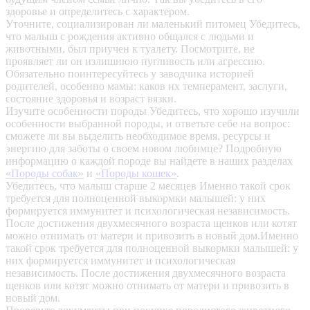
здоровье и определитесь с характером.
Уточните, социализирован ли маленький питомец
Убедитесь,
что малыш с рождения активно общался с людьми и
животными, был приучен к туалету. Посмотрите, не
проявляет ли он излишнюю пугливость или агрессию.
Обязательно поинтересуйтесь у заводчика историей
родителей, особенно мамы: каков их темперамент, заслуги,
состояние здоровья и возраст вязки.
Изучите особенности породы
Убедитесь, что хорошо изучили
особенности выбранной породы, и ответьте себе на вопрос:
сможете ли вы выделить необходимое время, ресурсы и
энергию для заботы о своем новом любимце? Подробную
информацию о каждой породе вы найдете в наших разделах
«Породы собак»
и
«Породы кошек»
.
Убедитесь, что малыш старше 2 месяцев
Именно такой срок
требуется для полноценной выкормки малышей: у них
формируется иммунитет и психологическая независимость.
После достижения двухмесячного возраста щенков или котят
можно отнимать от матери и привозить в новый дом.Именно
такой срок требуется для полноценной выкормки малышей: у
них формируется иммунитет и психологическая
независимость. После достижения двухмесячного возраста
щенков или котят можно отнимать от матери и привозить в
новый дом.