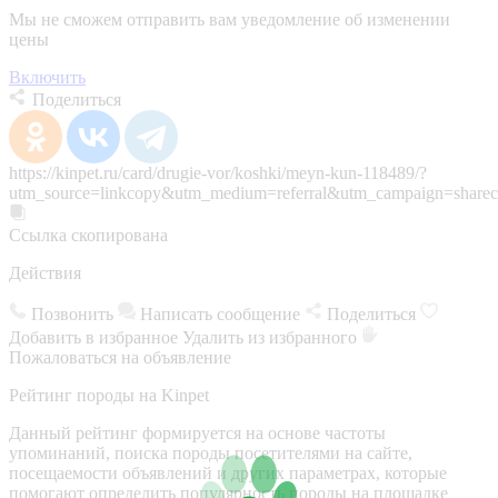
Мы не сможем отправить вам уведомление об изменении
цены
Включить
Поделиться
https://kinpet.ru/card/drugie-vor/koshki/meyn-kun-118489/?
utm_source=linkcopy&utm_medium=referral&utm_campaign=sharec
Ссылка скопирована
Действия
Позвонить
Написать сообщение
Поделиться
Добавить в избранное
Удалить из избранного
Пожаловаться на объявление
Рейтинг породы на Kinpet
Данный рейтинг формируется на основе частоты
упоминаний, поиска породы посетителями на сайте,
посещаемости объявлений и других параметрах, которые
помогают определить популярность породы на площадке