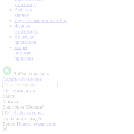
у питомца
Выбрать
кличку
Изучаем эмоции питомца
Журнал
о питомцах
Kinpet для
продавцов
Kinpet
помогает
приютам
Войти в профиль
Подать объявление
Нет результатов
Войти
Москва
Ваш город
Москва
?
Выбрать город
Да
Город подтверждён
Войти
Подать объявление