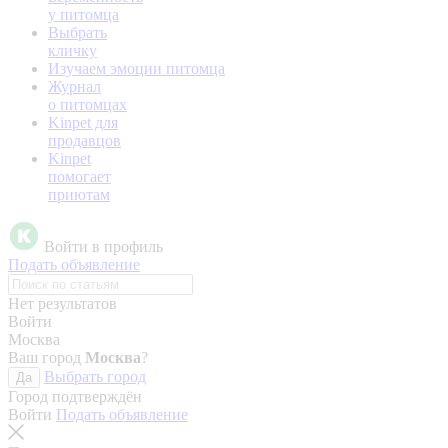
у питомца
Выбрать
кличку
Изучаем эмоции питомца
Журнал
о питомцах
Kinpet для
продавцов
Kinpet
помогает
приютам
Войти в профиль
Подать объявление
Нет результатов
Войти
Москва
Ваш город
Москва
?
Выбрать город
Да
Город подтверждён
Войти
Подать объявление