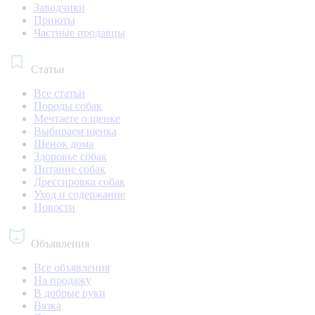
Заводчики
Приюты
Частные продавцы
Статьи
Все статьи
Породы собак
Мечтаете о щенке
Выбираем щенка
Щенок дома
Здоровье собак
Питание собак
Дрессировка собак
Уход и содержание
Новости
Объявления
Все объявления
На продажу
В добрые руки
Вязка