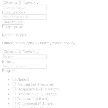
Сбросить
Применить
Породы собак
Выбрать все
Популярные
Каталог пород
Ничего не найдено
Укажите другую породу
Сбросить
Применить
Возраст
Возраст
Любой
Малыш (до 6 месяцев)
Подросток (6-11 месяцев)
Взрослеющий (1-3 года)
Взрослый (4-6 лет)
Стареющий (7-11 лет)