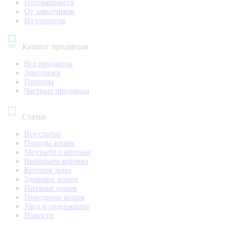
Потерявшиеся
От заводчиков
Из приютов
Каталог продавцов
Все продавцы
Заводчики
Приюты
Частные продавцы
Статьи
Все статьи
Породы кошек
Мечтаете о котенке
Выбираем котенка
Котенок дома
Здоровье кошек
Питание кошек
Поведение кошек
Уход и содержание
Новости