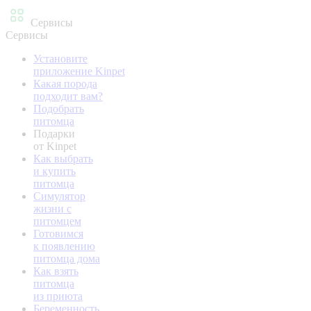
Сервисы
Сервисы
Установите
приложение Kinpet
Какая порода
подходит вам?
Подобрать
питомца
Подарки
от Kinpet
Как выбрать
и купить
питомца
Симулятор
жизни с
питомцем
Готовимся
к появлению
питомца дома
Как взять
питомца
из приюта
Беременность