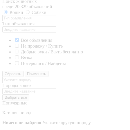
Поиск животных
среди 20 329 объявлений
Кошки
Собаки
Тип объявления
Все объявления
На продажу / Купить
Добрые руки / Взять бесплатно
Вязка
Потерялись / Найдены
Сбросить
Применить
Породы кошек
Выбрать все
Популярные
Каталог пород
Ничего не найдено
Укажите другую породу