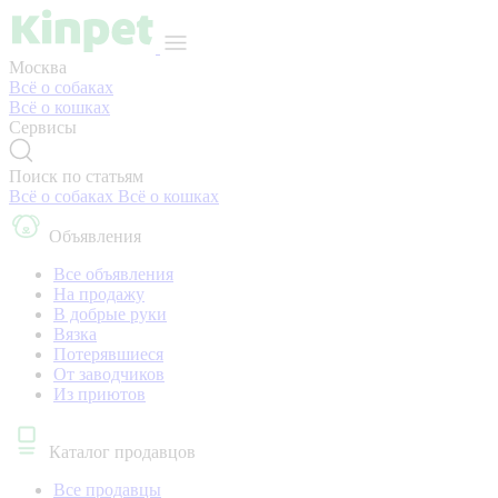
Москва
Всё о собаках
Всё о кошках
Сервисы
Поиск по статьям
Всё о собаках
Всё о кошках
Объявления
Все объявления
На продажу
В добрые руки
Вязка
Потерявшиеся
От заводчиков
Из приютов
Каталог продавцов
Все продавцы