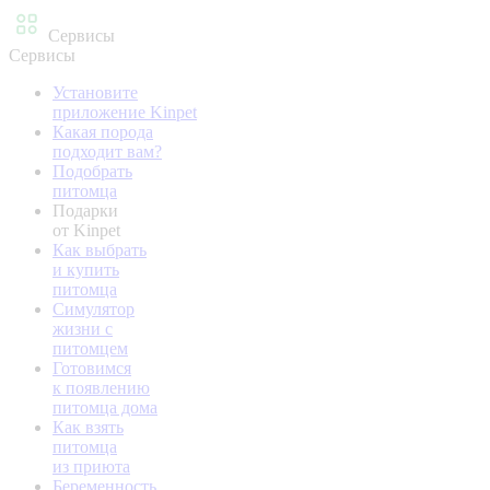
Сервисы
Сервисы
Установите
приложение Kinpet
Какая порода
подходит вам?
Подобрать
питомца
Подарки
от Kinpet
Как выбрать
и купить
питомца
Симулятор
жизни с
питомцем
Готовимся
к появлению
питомца дома
Как взять
питомца
из приюта
Беременность