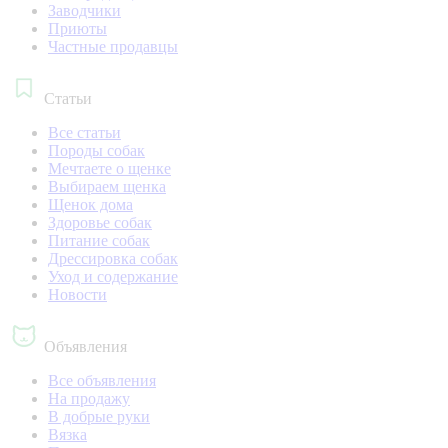
Заводчики
Приюты
Частные продавцы
Статьи
Все статьи
Породы собак
Мечтаете о щенке
Выбираем щенка
Щенок дома
Здоровье собак
Питание собак
Дрессировка собак
Уход и содержание
Новости
Объявления
Все объявления
На продажу
В добрые руки
Вязка