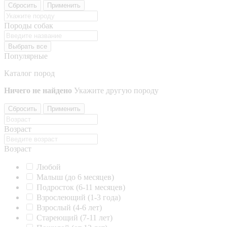
Сбросить
Применить
Породы собак
Выбрать все
Популярные
Каталог пород
Ничего не найдено
Укажите другую породу
Сбросить
Применить
Возраст
Возраст
Любой
Малыш (до 6 месяцев)
Подросток (6-11 месяцев)
Взрослеющий (1-3 года)
Взрослый (4-6 лет)
Стареющий (7-11 лет)