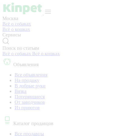
Москва
Всё о собаках
Всё о кошках
Сервисы
Поиск по статьям
Всё о собаках
Всё о кошках
Объявления
Все объявления
На продажу
В добрые руки
Вязка
Потерявшиеся
От заводчиков
Из приютов
Каталог продавцов
Все продавцы