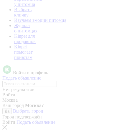
у питомца
Выбрать
кличку
Изучаем эмоции питомца
Журнал
о питомцах
Kinpet для
продавцов
Kinpet
помогает
приютам
Войти в профиль
Подать объявление
Нет результатов
Войти
Москва
Ваш город
Москва
?
Выбрать город
Да
Город подтверждён
Войти
Подать объявление