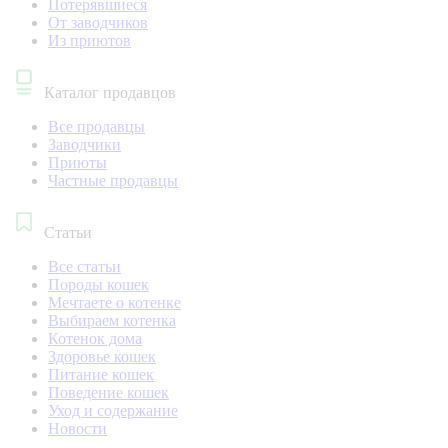
Потерявшиеся
От заводчиков
Из приютов
Каталог продавцов
Все продавцы
Заводчики
Приюты
Частные продавцы
Статьи
Все статьи
Породы кошек
Мечтаете о котенке
Выбираем котенка
Котенок дома
Здоровье кошек
Питание кошек
Поведение кошек
Уход и содержание
Новости