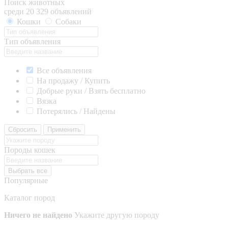
Поиск животных
среди 20 329 объявлений
Кошки
Собаки
Тип объявления
Все объявления
На продажу / Купить
Добрые руки / Взять бесплатно
Вязка
Потерялись / Найдены
Сбросить
Применить
Породы кошек
Выбрать все
Популярные
Каталог пород
Ничего не найдено
Укажите другую породу