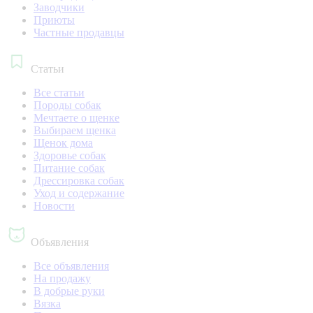
Заводчики
Приюты
Частные продавцы
Статьи
Все статьи
Породы собак
Мечтаете о щенке
Выбираем щенка
Щенок дома
Здоровье собак
Питание собак
Дрессировка собак
Уход и содержание
Новости
Объявления
Все объявления
На продажу
В добрые руки
Вязка