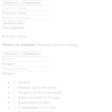
Сбросить
Применить
Породы собак
Выбрать все
Популярные
Каталог пород
Ничего не найдено
Укажите другую породу
Сбросить
Применить
Возраст
Возраст
Любой
Малыш (до 6 месяцев)
Подросток (6-11 месяцев)
Взрослеющий (1-3 года)
Взрослый (4-6 лет)
Стареющий (7-11 лет)