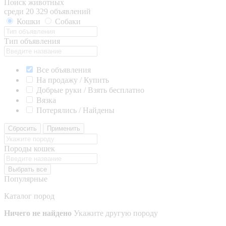
Поиск животных
среди 20 329 объявлений
Кошки
Собаки
Тип объявления
Все объявления
На продажу / Купить
Добрые руки / Взять бесплатно
Вязка
Потерялись / Найдены
Сбросить
Применить
Породы кошек
Выбрать все
Популярные
Каталог пород
Ничего не найдено
Укажите другую породу