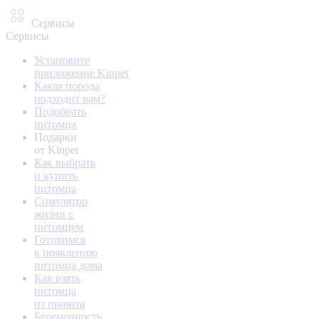
Сервисы
Сервисы
Установите
приложение Kinpet
Какая порода
подходит вам?
Подобрать
питомца
Подарки
от Kinpet
Как выбрать
и купить
питомца
Симулятор
жизни с
питомцем
Готовимся
к появлению
питомца дома
Как взять
питомца
из приюта
Беременность