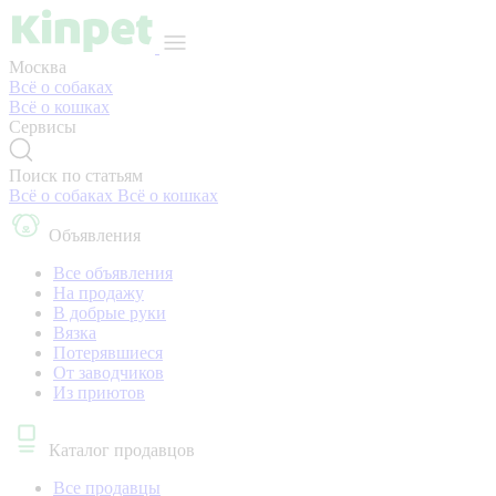
Москва
Всё о собаках
Всё о кошках
Сервисы
Поиск по статьям
Всё о собаках
Всё о кошках
Объявления
Все объявления
На продажу
В добрые руки
Вязка
Потерявшиеся
От заводчиков
Из приютов
Каталог продавцов
Все продавцы