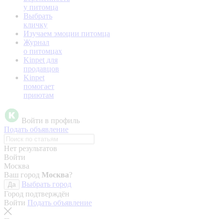
у питомца
Выбрать
кличку
Изучаем эмоции питомца
Журнал
о питомцах
Kinpet для
продавцов
Kinpet
помогает
приютам
Войти в профиль
Подать объявление
Нет результатов
Войти
Москва
Ваш город
Москва
?
Выбрать город
Да
Город подтверждён
Войти
Подать объявление