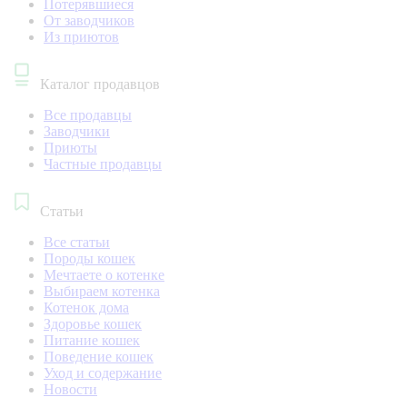
Потерявшиеся
От заводчиков
Из приютов
Каталог продавцов
Все продавцы
Заводчики
Приюты
Частные продавцы
Статьи
Все статьи
Породы кошек
Мечтаете о котенке
Выбираем котенка
Котенок дома
Здоровье кошек
Питание кошек
Поведение кошек
Уход и содержание
Новости