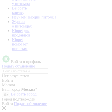
у питомца
Выбрать
кличку
Изучаем эмоции питомца
Журнал
о питомцах
Kinpet для
продавцов
Kinpet
помогает
приютам
Войти в профиль
Подать объявление
Нет результатов
Войти
Москва
Ваш город
Москва
?
Выбрать город
Да
Город подтверждён
Войти
Подать объявление