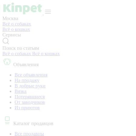
Москва
Всё о собаках
Всё о кошках
Сервисы
Поиск по статьям
Всё о собаках
Всё о кошках
Объявления
Все объявления
На продажу
В добрые руки
Вязка
Потерявшиеся
От заводчиков
Из приютов
Каталог продавцов
Все продавцы