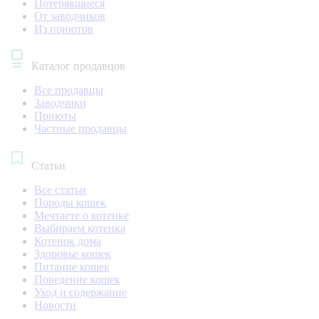
Потерявшиеся
От заводчиков
Из приютов
Каталог продавцов
Все продавцы
Заводчики
Приюты
Частные продавцы
Статьи
Все статьи
Породы кошек
Мечтаете о котенке
Выбираем котенка
Котенок дома
Здоровье кошек
Питание кошек
Поведение кошек
Уход и содержание
Новости