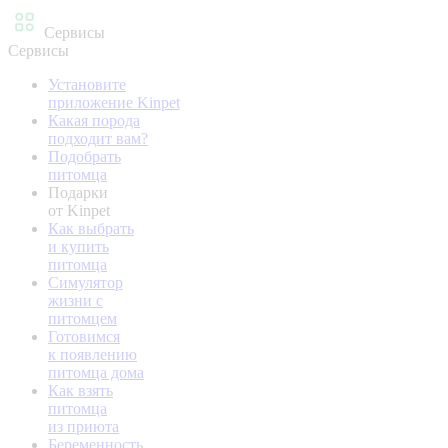
Сервисы
Сервисы
Установите
приложение Kinpet
Какая порода
подходит вам?
Подобрать
питомца
Подарки
от Kinpet
Как выбрать
и купить
питомца
Симулятор
жизни с
питомцем
Готовимся
к появлению
питомца дома
Как взять
питомца
из приюта
Беременность