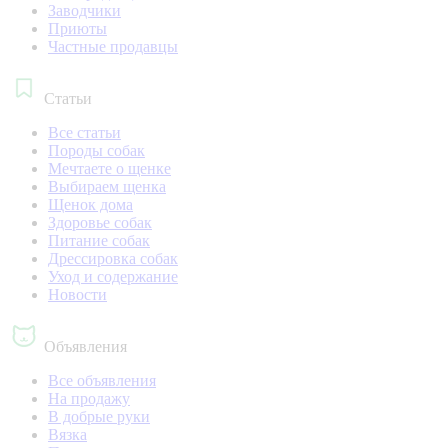
Заводчики
Приюты
Частные продавцы
Статьи
Все статьи
Породы собак
Мечтаете о щенке
Выбираем щенка
Щенок дома
Здоровье собак
Питание собак
Дрессировка собак
Уход и содержание
Новости
Объявления
Все объявления
На продажу
В добрые руки
Вязка