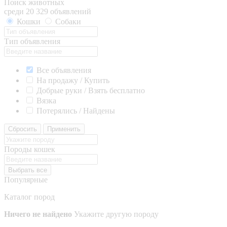
Поиск животных
среди 20 329 объявлений
Кошки
Собаки
Тип объявления
Все объявления
На продажу / Купить
Добрые руки / Взять бесплатно
Вязка
Потерялись / Найдены
Сбросить
Применить
Породы кошек
Выбрать все
Популярные
Каталог пород
Ничего не найдено
Укажите другую породу