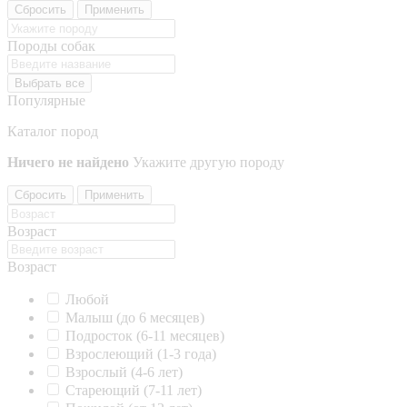
Сбросить
Применить
Породы собак
Выбрать все
Популярные
Каталог пород
Ничего не найдено
Укажите другую породу
Сбросить
Применить
Возраст
Возраст
Любой
Малыш (до 6 месяцев)
Подросток (6-11 месяцев)
Взрослеющий (1-3 года)
Взрослый (4-6 лет)
Стареющий (7-11 лет)