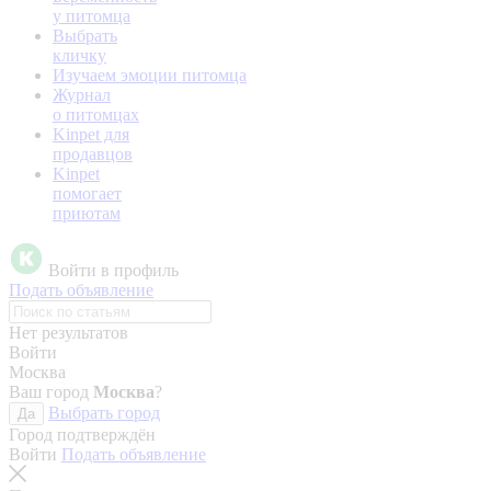
у питомца
Выбрать
кличку
Изучаем эмоции питомца
Журнал
о питомцах
Kinpet для
продавцов
Kinpet
помогает
приютам
Войти в профиль
Подать объявление
Нет результатов
Войти
Москва
Ваш город
Москва
?
Выбрать город
Да
Город подтверждён
Войти
Подать объявление