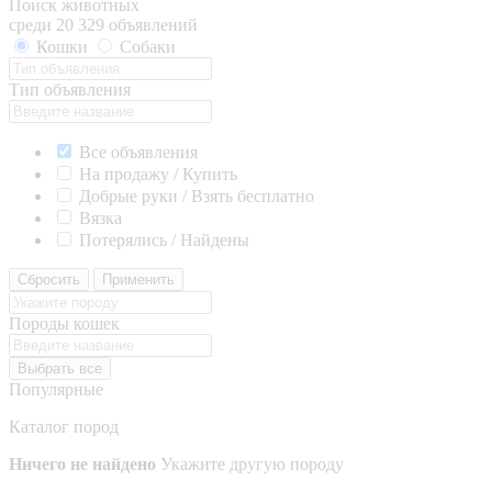
Поиск животных
среди 20 329 объявлений
Кошки
Собаки
Тип объявления
Все объявления
На продажу / Купить
Добрые руки / Взять бесплатно
Вязка
Потерялись / Найдены
Сбросить
Применить
Породы кошек
Выбрать все
Популярные
Каталог пород
Ничего не найдено
Укажите другую породу