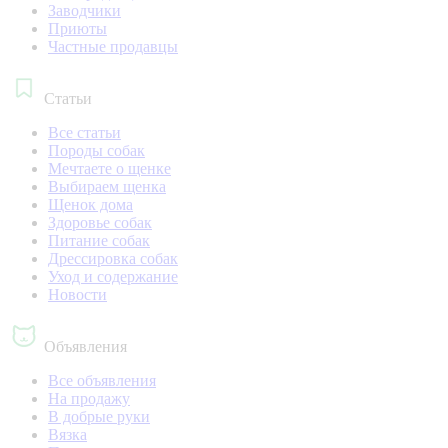
Заводчики
Приюты
Частные продавцы
Статьи
Все статьи
Породы собак
Мечтаете о щенке
Выбираем щенка
Щенок дома
Здоровье собак
Питание собак
Дрессировка собак
Уход и содержание
Новости
Объявления
Все объявления
На продажу
В добрые руки
Вязка