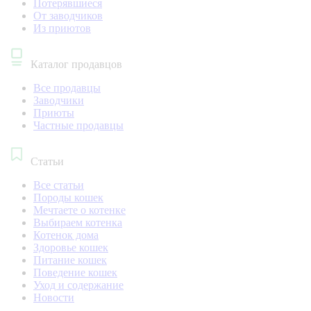
Потерявшиеся
От заводчиков
Из приютов
Каталог продавцов
Все продавцы
Заводчики
Приюты
Частные продавцы
Статьи
Все статьи
Породы кошек
Мечтаете о котенке
Выбираем котенка
Котенок дома
Здоровье кошек
Питание кошек
Поведение кошек
Уход и содержание
Новости