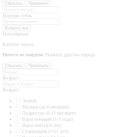
Сбросить
Применить
Породы собак
Выбрать все
Популярные
Каталог пород
Ничего не найдено
Укажите другую породу
Сбросить
Применить
Возраст
Возраст
Любой
Малыш (до 6 месяцев)
Подросток (6-11 месяцев)
Взрослеющий (1-3 года)
Взрослый (4-6 лет)
Стареющий (7-11 лет)