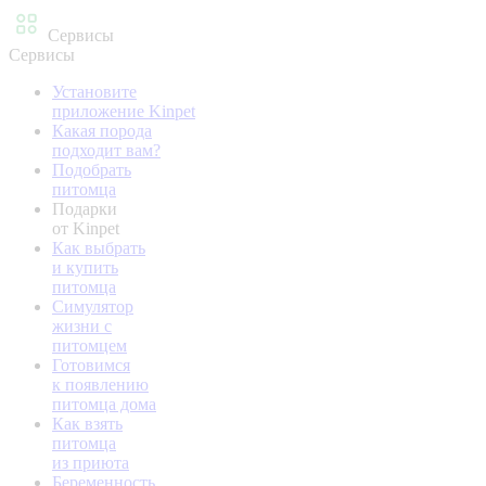
Сервисы
Сервисы
Установите
приложение Kinpet
Какая порода
подходит вам?
Подобрать
питомца
Подарки
от Kinpet
Как выбрать
и купить
питомца
Симулятор
жизни с
питомцем
Готовимся
к появлению
питомца дома
Как взять
питомца
из приюта
Беременность