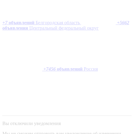
+
7
объявлений
Белгородская область
+
5662
объявления
Центральный федеральный округ
+
7456
объявлений
Россия
Вы отключили уведомления
Мы не сможем отправить вам уведомление об изменении