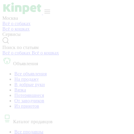
Москва
Всё о собаках
Всё о кошках
Сервисы
Поиск по статьям
Всё о собаках
Всё о кошках
Объявления
Все объявления
На продажу
В добрые руки
Вязка
Потерявшиеся
От заводчиков
Из приютов
Каталог продавцов
Все продавцы