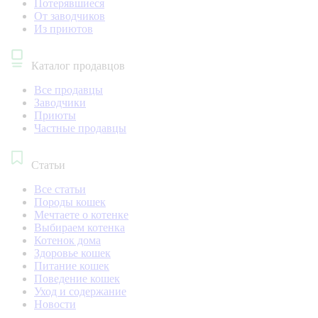
Потерявшиеся
От заводчиков
Из приютов
Каталог продавцов
Все продавцы
Заводчики
Приюты
Частные продавцы
Статьи
Все статьи
Породы кошек
Мечтаете о котенке
Выбираем котенка
Котенок дома
Здоровье кошек
Питание кошек
Поведение кошек
Уход и содержание
Новости