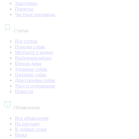
Заводчики
Приюты
Частные продавцы
Статьи
Все статьи
Породы собак
Мечтаете о щенке
Выбираем щенка
Щенок дома
Здоровье собак
Питание собак
Дрессировка собак
Уход и содержание
Новости
Объявления
Все объявления
На продажу
В добрые руки
Вязка