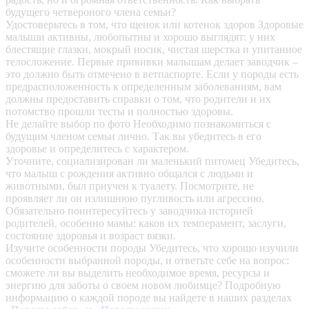
будущего четвероного члена семьи?
Удостоверьтесь в том, что щенок или котенок здоров
Здоровые
малыши активны, любопытны и хорошо выглядят: у них
блестящие глазки, мокрый носик, чистая шерстка и упитанное
телосложение. Первые прививки малышам делает заводчик –
это должно быть отмечено в ветпаспорте. Если у породы есть
предрасположенность к определенным заболеваниям, вам
должны предоставить справки о том, что родители и их
потомство прошли тесты и полностью здоровы.
Не делайте выбор по фото
Необходимо познакомиться с
будущим членом семьи лично. Так вы убедитесь в его
здоровье и определитесь с характером.
Уточните, социализирован ли маленький питомец
Убедитесь,
что малыш с рождения активно общался с людьми и
животными, был приучен к туалету. Посмотрите, не
проявляет ли он излишнюю пугливость или агрессию.
Обязательно поинтересуйтесь у заводчика историей
родителей, особенно мамы: каков их темперамент, заслуги,
состояние здоровья и возраст вязки.
Изучите особенности породы
Убедитесь, что хорошо изучили
особенности выбранной породы, и ответьте себе на вопрос:
сможете ли вы выделить необходимое время, ресурсы и
энергию для заботы о своем новом любимце? Подробную
информацию о каждой породе вы найдете в наших разделах