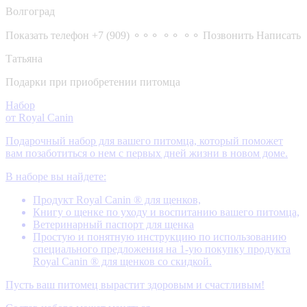
Волгоград
Показать телефон
+7 (909) ⚬⚬⚬ ⚬⚬ ⚬⚬
Позвонить
Написать
Татьяна
Подарки при приобретении питомца
Набор
от Royal Canin
Подарочный набор для вашего питомца, который поможет
вам позаботиться о нем с первых дней жизни в новом доме.
В наборе вы найдете:
Продукт Royal Canin ® для щенков,
Книгу о щенке по уходу и воспитанию вашего питомца,
Ветеринарный паспорт для щенка
Простую и понятную инструкцию по использованию
специального предложения на 1-ую покупку продукта
Royal Canin ® для щенков со скидкой.
Пусть ваш питомец вырастит здоровым и счастливым!