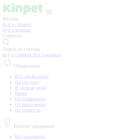
Москва
Всё о собаках
Всё о кошках
Сервисы
Поиск по статьям
Всё о собаках
Всё о кошках
Объявления
Все объявления
На продажу
В добрые руки
Вязка
Потерявшиеся
От заводчиков
Из приютов
Каталог продавцов
Все продавцы