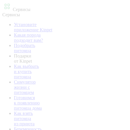
Сервисы
Сервисы
Установите
приложение Kinpet
Какая порода
подходит вам?
Подобрать
питомца
Подарки
от Kinpet
Как выбрать
и купить
питомца
Симулятор
жизни с
питомцем
Готовимся
к появлению
питомца дома
Как взять
питомца
из приюта
Беременность