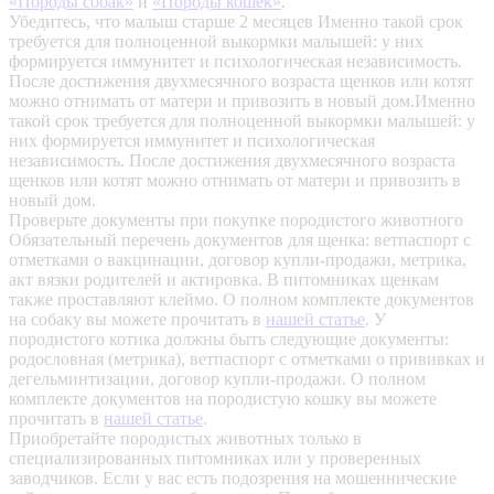
«Породы собак»
и
«Породы кошек»
.
Убедитесь, что малыш старше 2 месяцев
Именно такой срок
требуется для полноценной выкормки малышей: у них
формируется иммунитет и психологическая независимость.
После достижения двухмесячного возраста щенков или котят
можно отнимать от матери и привозить в новый дом.Именно
такой срок требуется для полноценной выкормки малышей: у
них формируется иммунитет и психологическая
независимость. После достижения двухмесячного возраста
щенков или котят можно отнимать от матери и привозить в
новый дом.
Проверьте документы при покупке породистого животного
Обязательный перечень документов для щенка: ветпаспорт с
отметками о вакцинации, договор купли-продажи, метрика,
акт вязки родителей и актировка. В питомниках щенкам
также проставляют клеймо. О полном комплекте документов
на собаку вы можете прочитать в
нашей статье
.
У
породистого котика должны быть следующие документы:
родословная (метрика), ветпаспорт с отметками о прививках и
дегельминтизации, договор купли-продажи. О полном
комплекте документов на породистую кошку вы можете
прочитать в
нашей статье
.
Приобретайте породистых животных только в
специализированных питомниках или у проверенных
заводчиков. Если у вас есть подозрения на мошеннические