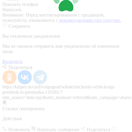
Показать телефон
Написать
Внимание:
Перед контактированием с продавцом,
пожалуйста, ознакомьтесь с
рекомендациями при покупке.
Сохранить
Вы отключили уведомления
Мы не сможем отправить вам уведомление об изменении
цены
Включить
Поделиться
https://kinpet.ru/card/volgograd/sobaki/shchenki-velsh-korgi-
pembrok-iz-pitomnika-120381/?
utm_source=linkcopy&utm_medium=referral&utm_campaign=sharec
Ссылка скопирована
Действия
Позвонить
Написать сообщение
Поделиться