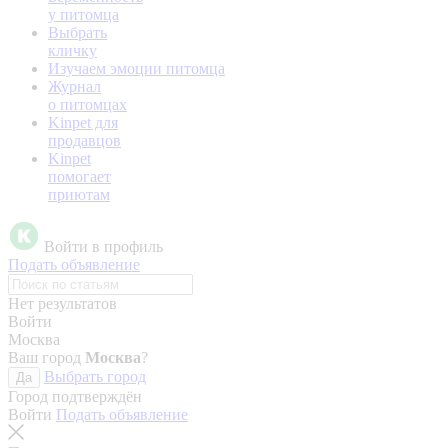
у питомца
Выбрать
кличку
Изучаем эмоции питомца
Журнал
о питомцах
Kinpet для
продавцов
Kinpet
помогает
приютам
Войти в профиль
Подать объявление
Нет результатов
Войти
Москва
Ваш город
Москва
?
Выбрать город
Да
Город подтверждён
Войти
Подать объявление