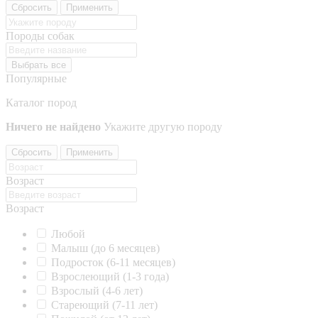
Сбросить
Применить
Породы собак
Выбрать все
Популярные
Каталог пород
Ничего не найдено
Укажите другую породу
Сбросить
Применить
Возраст
Возраст
Любой
Малыш (до 6 месяцев)
Подросток (6-11 месяцев)
Взрослеющий (1-3 года)
Взрослый (4-6 лет)
Стареющий (7-11 лет)