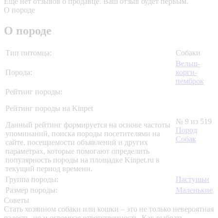
Еще нет отзывов о продавце. Ваш отзыв будет первым.
О породе
О породе
Тип питомца:
Собаки
Вельш-
Порода:
корги-
пемброк
Рейтинг породы:
Рейтинг породы на Kinpet
№ 9 из 519
Данный рейтинг формируется на основе частоты
Пород
упоминаний, поиска породы посетителями на
Собак
сайте, посещаемости объявлений и других
параметрах, которые помогают определить
популярность породы на площадке Kinpet.ru в
текущий период времени.
Группа породы:
Пастушьи
Размер породы:
Маленькие
Советы
Стать хозяином собаки или кошки – это не только невероятная
радость, но и огромная ответственность. Как выбрать