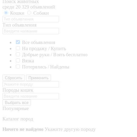
Поиск животных
среди 20 329 объявлений
Кошки
Собаки
Тип объявления
Все объявления
На продажу / Купить
Добрые руки / Взять бесплатно
Вязка
Потерялись / Найдены
Сбросить
Применить
Породы кошек
Выбрать все
Популярные
Каталог пород
Ничего не найдено
Укажите другую породу