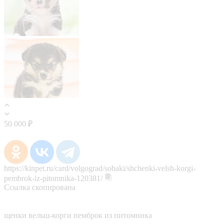
50 000 ₽
https://kinpet.ru/card/volgograd/sobaki/shchenki-velsh-korgi-
pembrok-iz-pitomnika-120381/
Ссылка скопирована
щенки вельш-корги пемброк из питомника