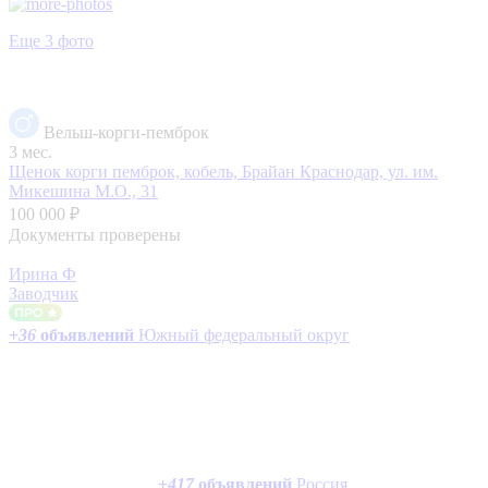
Еще 3 фото
Вельш-корги-пемброк
3 мес.
Щенок корги пемброк, кобель, Брайан
Краснодар, ул. им.
Микешина М.О., 31
100 000 ₽
Документы проверены
Ирина Ф
Заводчик
+
36
объявлений
Южный федеральный округ
+
417
объявлений
Россия