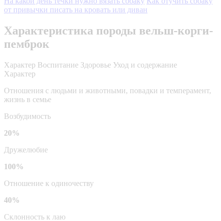
На какой день течки нужно вязать собаку
Как отучить собаку
от привычки писать на кровать или диван
Характеристика породы вельш-корги-
пемброк
Характер
Воспитание
Здоровье
Уход и содержание
Характер
Отношения с людьми и животными, повадки и темперамент,
жизнь в семье
Возбудимость
20%
Дружелюбие
100%
Отношение к одиночеству
40%
Склонность к лаю