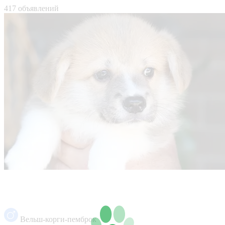
417 объявлений
Вельш-корги-пемброк