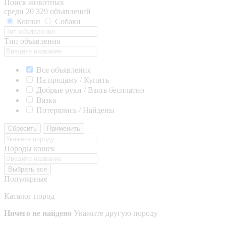
Поиск животных
среди 20 329 объявлений
Кошки
Собаки
Тип объявления
Все объявления
На продажу / Купить
Добрые руки / Взять бесплатно
Вязка
Потерялись / Найдены
Сбросить
Применить
Породы кошек
Выбрать все
Популярные
Каталог пород
Ничего не найдено
Укажите другую породу