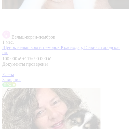
Вельш-корги-пемброк
1 мес.
Щенок вельш корги пемброк
Краснодар, Главная городская
пл.
100 000 ₽
+11%
90 000 ₽
Документы проверены
Елена
Заводчик