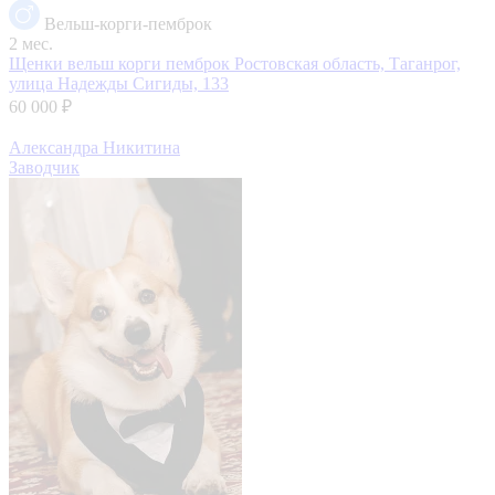
Вельш-корги-пемброк
2 мес.
Щенки вельш корги пемброк
Ростовская область, Таганрог,
улица Надежды Сигиды, 133
60 000 ₽
Александра Никитина
Заводчик