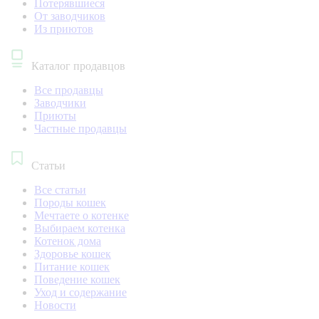
Потерявшиеся
От заводчиков
Из приютов
Каталог продавцов
Все продавцы
Заводчики
Приюты
Частные продавцы
Статьи
Все статьи
Породы кошек
Мечтаете о котенке
Выбираем котенка
Котенок дома
Здоровье кошек
Питание кошек
Поведение кошек
Уход и содержание
Новости