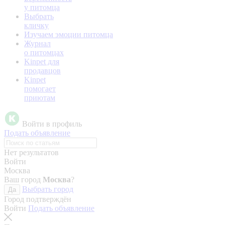
у питомца
Выбрать
кличку
Изучаем эмоции питомца
Журнал
о питомцах
Kinpet для
продавцов
Kinpet
помогает
приютам
Войти в профиль
Подать объявление
Нет результатов
Войти
Москва
Ваш город
Москва
?
Выбрать город
Да
Город подтверждён
Войти
Подать объявление