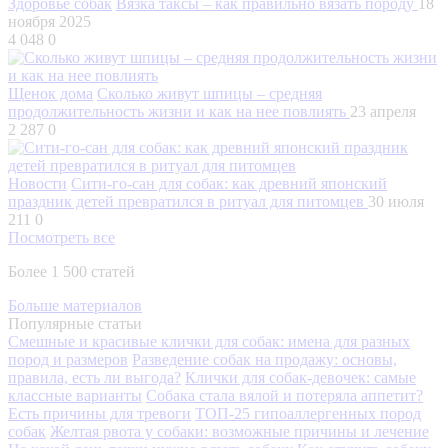
Здоровье собак
Вязка таксы – как правильно вязать породу
18
ноября 2025
4 048
0
Щенок дома
Сколько живут шпицы – средняя
продолжительность жизни и как на нее повлиять
23 апреля
2 287
0
Новости
Сити-го-сан для собак: как древний японский
праздник детей превратился в ритуал для питомцев
30 июля
211
0
Посмотреть все
Более 1 500 статей
Больше материалов
Популярные статьи
Смешные и красивые клички для собак: имена для разных
пород и размеров
Разведение собак на продажу: основы,
правила, есть ли выгода?
Клички для собак-девочек: самые
классные варианты
Собака стала вялой и потеряла аппетит?
Есть причины для тревоги
ТОП-25 гипоаллергенных пород
собак
Желтая рвота у собаки: возможные причины и лечение