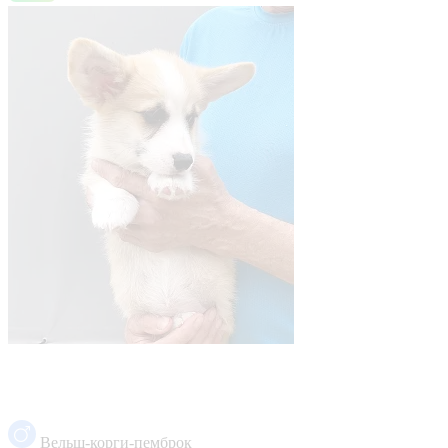
Вельш-корги-пемброк