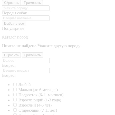
Сбросить
Применить
Породы собак
Выбрать все
Популярные
Каталог пород
Ничего не найдено
Укажите другую породу
Сбросить
Применить
Возраст
Возраст
Любой
Малыш (до 6 месяцев)
Подросток (6-11 месяцев)
Взрослеющий (1-3 года)
Взрослый (4-6 лет)
Стареющий (7-11 лет)