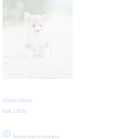
Еще 5 фото
Вельш-корги-пемброк