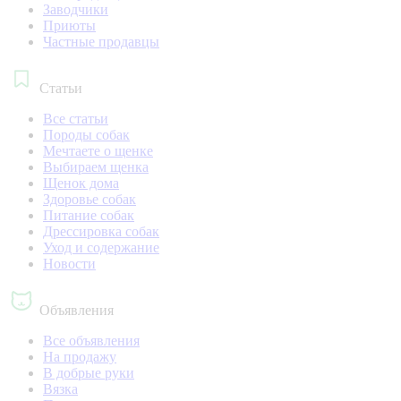
Заводчики
Приюты
Частные продавцы
Статьи
Все статьи
Породы собак
Мечтаете о щенке
Выбираем щенка
Щенок дома
Здоровье собак
Питание собак
Дрессировка собак
Уход и содержание
Новости
Объявления
Все объявления
На продажу
В добрые руки
Вязка