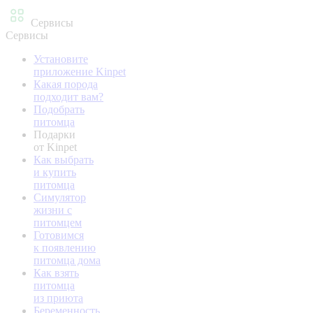
Сервисы
Сервисы
Установите
приложение Kinpet
Какая порода
подходит вам?
Подобрать
питомца
Подарки
от Kinpet
Как выбрать
и купить
питомца
Симулятор
жизни с
питомцем
Готовимся
к появлению
питомца дома
Как взять
питомца
из приюта
Беременность