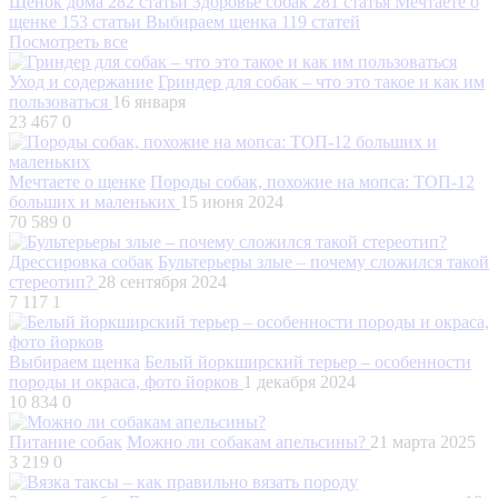
Щенок дома
282 статьи
Здоровье собак
281 статья
Мечтаете о
щенке
153 статьи
Выбираем щенка
119 статей
Посмотреть все
Уход и содержание
Гриндер для собак – что это такое и как им
пользоваться
16 января
23 467
0
Мечтаете о щенке
Породы собак, похожие на мопса: ТОП-12
больших и маленьких
15 июня 2024
70 589
0
Дрессировка собак
Бультерьеры злые – почему сложился такой
стереотип?
28 сентября 2024
7 117
1
Выбираем щенка
Белый йоркширский терьер – особенности
породы и окраса, фото йорков
1 декабря 2024
10 834
0
Питание собак
Можно ли собакам апельсины?
21 марта 2025
3 219
0