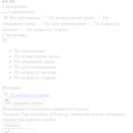
Сортировка
Сортировать
По умолчанию
По возрастанию цены
По
убыванию цены
По дате размещения
По возрасту:
моложе
По возрасту: старше
Сортировка
По умолчанию
По возрастанию цены
По убыванию цены
По дате размещения
По возрасту: моложе
По возрасту: старше
Фильтры
Подобрать питомца
Сохранить поиск
Невозможно сохранить параметры поиска
Укажите Тип питомца и Породу, чтобы мы могли сохранить
параметры вашего поиска
Понятно