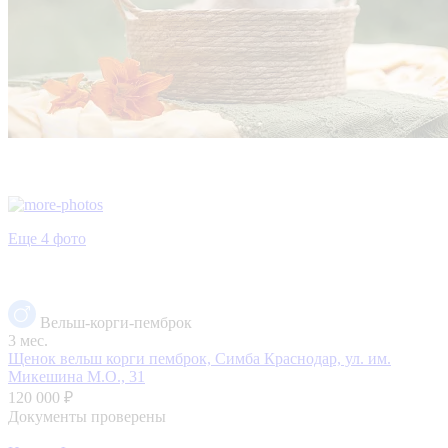
Еще 4 фото
Вельш-корги-пемброк
3 мес.
Щенок вельш корги пемброк, Симба
Краснодар, ул. им.
Микешина М.О., 31
120 000 ₽
Документы проверены