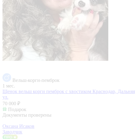
Вельш-корги-пемброк
1 мес.
Щенок вельш корги пемброк с хвостиком
Краснодар, Дальняя
ул.
70 000 ₽
Подарок
Документы проверены
Оксана Исаков
Заводчик