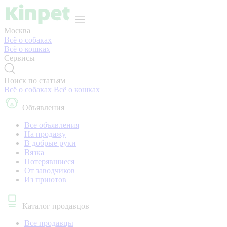
Москва
Всё о собаках
Всё о кошках
Сервисы
Поиск по статьям
Всё о собаках
Всё о кошках
Объявления
Все объявления
На продажу
В добрые руки
Вязка
Потерявшиеся
От заводчиков
Из приютов
Каталог продавцов
Все продавцы