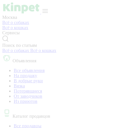
Москва
Всё о собаках
Всё о кошках
Сервисы
Поиск по статьям
Всё о собаках
Всё о кошках
Объявления
Все объявления
На продажу
В добрые руки
Вязка
Потерявшиеся
От заводчиков
Из приютов
Каталог продавцов
Все продавцы