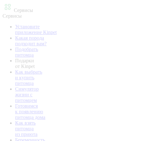
Сервисы
Сервисы
Установите
приложение Kinpet
Какая порода
подходит вам?
Подобрать
питомца
Подарки
от Kinpet
Как выбрать
и купить
питомца
Симулятор
жизни с
питомцем
Готовимся
к появлению
питомца дома
Как взять
питомца
из приюта
Беременность