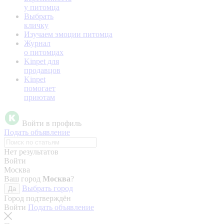
у питомца
Выбрать
кличку
Изучаем эмоции питомца
Журнал
о питомцах
Kinpet для
продавцов
Kinpet
помогает
приютам
Войти в профиль
Подать объявление
Нет результатов
Войти
Москва
Ваш город
Москва
?
Выбрать город
Да
Город подтверждён
Войти
Подать объявление