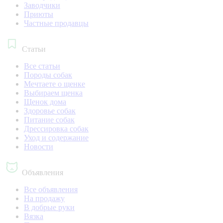
Заводчики
Приюты
Частные продавцы
Статьи
Все статьи
Породы собак
Мечтаете о щенке
Выбираем щенка
Щенок дома
Здоровье собак
Питание собак
Дрессировка собак
Уход и содержание
Новости
Объявления
Все объявления
На продажу
В добрые руки
Вязка