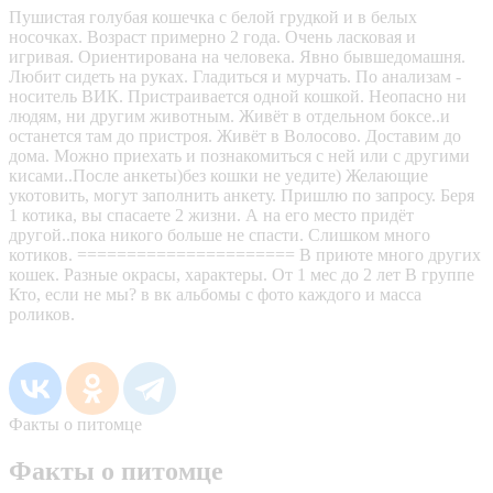
Пушистая голубая кошечка с белой грудкой и в белых
носочках. Возраст примерно 2 года. Очень ласковая и
игривая. Ориентирована на человека. Явно бывшедомашня.
Любит сидеть на руках. Гладиться и мурчать. По анализам -
носитель ВИК. Пристраивается одной кошкой. Неопасно ни
людям, ни другим животным. Живёт в отдельном боксе..и
останется там до пристроя. Живёт в Волосово. Доставим до
дома. Можно приехать и познакомиться с ней или с другими
кисами..После анкеты)без кошки не уедите) Желающие
укотовить, могут заполнить анкету. Пришлю по запросу. Беря
1 котика, вы спасаете 2 жизни. А на его место придёт
другой..пока никого больше не спасти. Слишком много
котиков. ====================== В приюте много других
кошек. Разные окрасы, характеры. От 1 мес до 2 лет В группе
Кто, если не мы? в вк альбомы с фото каждого и масса
роликов.
Факты о питомце
Факты о питомце