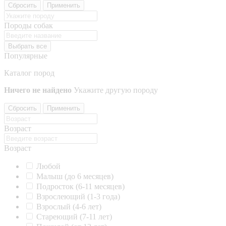
Сбросить
Применить
Породы собак
Выбрать все
Популярные
Каталог пород
Ничего не найдено
Укажите другую породу
Сбросить
Применить
Возраст
Возраст
Любой
Малыш (до 6 месяцев)
Подросток (6-11 месяцев)
Взрослеющий (1-3 года)
Взрослый (4-6 лет)
Стареющий (7-11 лет)