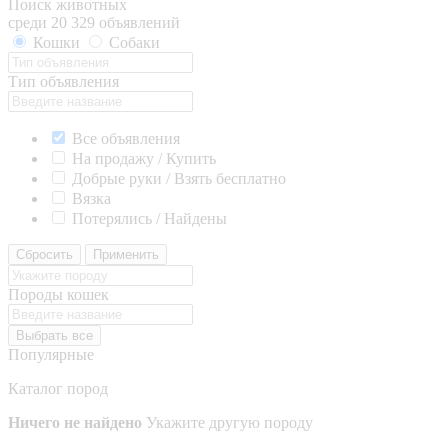
Поиск животных
среди 20 329 объявлений
Кошки
Собаки
Тип объявления
Все объявления
На продажу / Купить
Добрые руки / Взять бесплатно
Вязка
Потерялись / Найдены
Сбросить
Применить
Породы кошек
Выбрать все
Популярные
Каталог пород
Ничего не найдено
Укажите другую породу