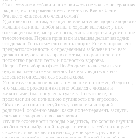
Стать хозяином собаки или кошки – это не только невероятная
радость, но и огромная ответственность. Как выбрать
будущего четвероного члена семьи?
Удостоверьтесь в том, что щенок или котенок здоров
Здоровые
малыши активны, любопытны и хорошо выглядят: у них
блестящие глазки, мокрый носик, чистая шерстка и упитанное
телосложение. Первые прививки малышам делает заводчик –
это должно быть отмечено в ветпаспорте. Если у породы есть
предрасположенность к определенным заболеваниям, вам
должны предоставить справки о том, что родители и их
потомство прошли тесты и полностью здоровы.
Не делайте выбор по фото
Необходимо познакомиться с
будущим членом семьи лично. Так вы убедитесь в его
здоровье и определитесь с характером.
Уточните, социализирован ли маленький питомец
Убедитесь,
что малыш с рождения активно общался с людьми и
животными, был приучен к туалету. Посмотрите, не
проявляет ли он излишнюю пугливость или агрессию.
Обязательно поинтересуйтесь у заводчика историей
родителей, особенно мамы: каков их темперамент, заслуги,
состояние здоровья и возраст вязки.
Изучите особенности породы
Убедитесь, что хорошо изучили
особенности выбранной породы, и ответьте себе на вопрос:
сможете ли вы выделить необходимое время, ресурсы и
энергию для заботы о своем новом любимце? Подробную