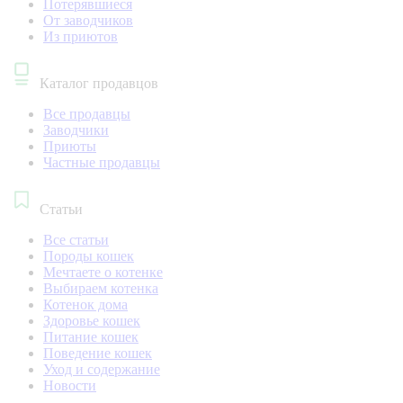
Потерявшиеся
От заводчиков
Из приютов
Каталог продавцов
Все продавцы
Заводчики
Приюты
Частные продавцы
Статьи
Все статьи
Породы кошек
Мечтаете о котенке
Выбираем котенка
Котенок дома
Здоровье кошек
Питание кошек
Поведение кошек
Уход и содержание
Новости