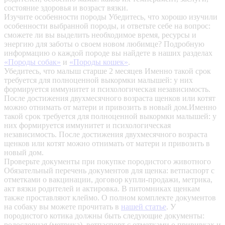
состояние здоровья и возраст вязки.
Изучите особенности породы
Убедитесь, что хорошо изучили
особенности выбранной породы, и ответьте себе на вопрос:
сможете ли вы выделить необходимое время, ресурсы и
энергию для заботы о своем новом любимце? Подробную
информацию о каждой породе вы найдете в наших разделах
«Породы собак»
и
«Породы кошек»
.
Убедитесь, что малыш старше 2 месяцев
Именно такой срок
требуется для полноценной выкормки малышей: у них
формируется иммунитет и психологическая независимость.
После достижения двухмесячного возраста щенков или котят
можно отнимать от матери и привозить в новый дом.Именно
такой срок требуется для полноценной выкормки малышей: у
них формируется иммунитет и психологическая
независимость. После достижения двухмесячного возраста
щенков или котят можно отнимать от матери и привозить в
новый дом.
Проверьте документы при покупке породистого животного
Обязательный перечень документов для щенка: ветпаспорт с
отметками о вакцинации, договор купли-продажи, метрика,
акт вязки родителей и актировка. В питомниках щенкам
также проставляют клеймо. О полном комплекте документов
на собаку вы можете прочитать в
нашей статье
.
У
породистого котика должны быть следующие документы:
родословная (метрика), ветпаспорт с отметками о прививках и