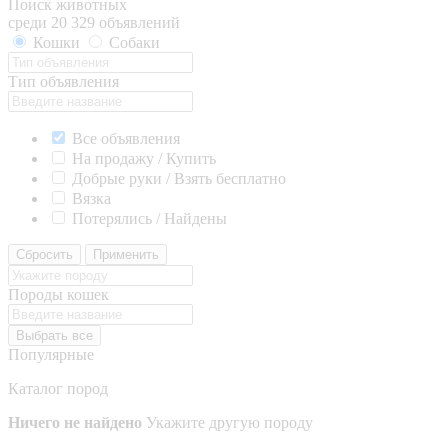
Поиск животных
среди 20 329 объявлений
Кошки
Собаки
Тип объявления
Все объявления
На продажу / Купить
Добрые руки / Взять бесплатно
Вязка
Потерялись / Найдены
Сбросить
Применить
Породы кошек
Выбрать все
Популярные
Каталог пород
Ничего не найдено
Укажите другую породу