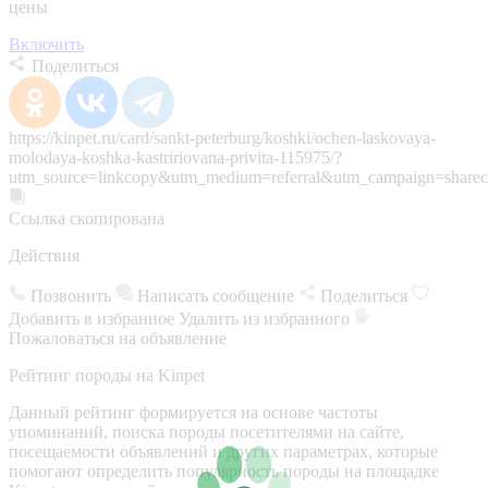
цены
Включить
Поделиться
https://kinpet.ru/card/sankt-peterburg/koshki/ochen-laskovaya-
molodaya-koshka-kastririovana-privita-115975/?
utm_source=linkcopy&utm_medium=referral&utm_campaign=sharec
Ссылка скопирована
Действия
Позвонить
Написать сообщение
Поделиться
Добавить в избранное
Удалить из избранного
Пожаловаться на объявление
Рейтинг породы на Kinpet
Данный рейтинг формируется на основе частоты
упоминаний, поиска породы посетителями на сайте,
посещаемости объявлений и других параметрах, которые
помогают определить популярность породы на площадке