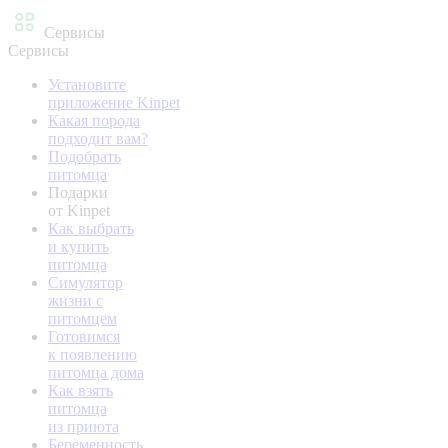
Сервисы
Сервисы
Установите
приложение Kinpet
Какая порода
подходит вам?
Подобрать
питомца
Подарки
от Kinpet
Как выбрать
и купить
питомца
Симулятор
жизни с
питомцем
Готовимся
к появлению
питомца дома
Как взять
питомца
из приюта
Беременность