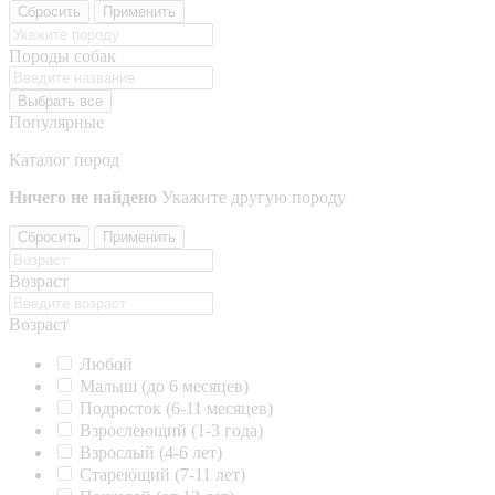
Сбросить
Применить
Породы собак
Выбрать все
Популярные
Каталог пород
Ничего не найдено
Укажите другую породу
Сбросить
Применить
Возраст
Возраст
Любой
Малыш (до 6 месяцев)
Подросток (6-11 месяцев)
Взрослеющий (1-3 года)
Взрослый (4-6 лет)
Стареющий (7-11 лет)