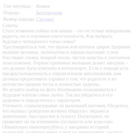
Тип питомца:
Кошки
Порода:
Беспородная
Размер породы:
Средние
Советы
Стать хозяином собаки или кошки – это не только невероятная
радость, но и огромная ответственность. Как выбрать
будущего четвероного члена семьи?
Удостоверьтесь в том, что щенок или котенок здоров
Здоровые
малыши активны, любопытны и хорошо выглядят: у них
блестящие глазки, мокрый носик, чистая шерстка и упитанное
телосложение. Первые прививки малышам делает заводчик –
это должно быть отмечено в ветпаспорте. Если у породы есть
предрасположенность к определенным заболеваниям, вам
должны предоставить справки о том, что родители и их
потомство прошли тесты и полностью здоровы.
Не делайте выбор по фото
Необходимо познакомиться с
будущим членом семьи лично. Так вы убедитесь в его
здоровье и определитесь с характером.
Уточните, социализирован ли маленький питомец
Убедитесь,
что малыш с рождения активно общался с людьми и
животными, был приучен к туалету. Посмотрите, не
проявляет ли он излишнюю пугливость или агрессию.
Обязательно поинтересуйтесь у заводчика историей
родителей, особенно мамы: каков их темперамент, заслуги,