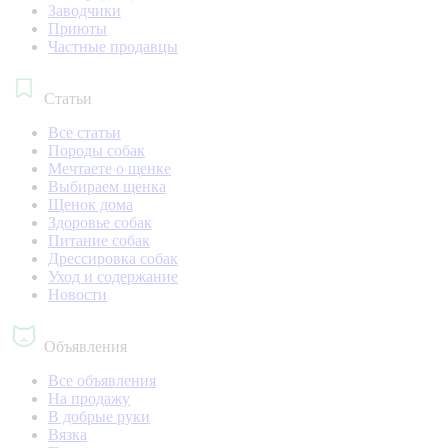
Заводчики
Приюты
Частные продавцы
Статьи
Все статьи
Породы собак
Мечтаете о щенке
Выбираем щенка
Щенок дома
Здоровье собак
Питание собак
Дрессировка собак
Уход и содержание
Новости
Объявления
Все объявления
На продажу
В добрые руки
Вязка