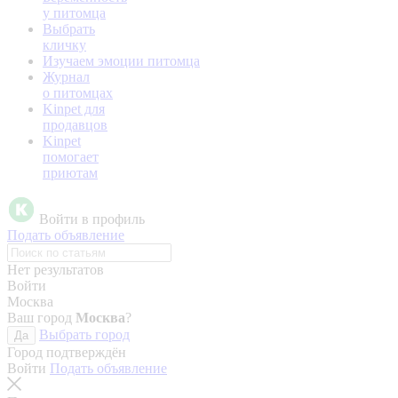
у питомца
Выбрать
кличку
Изучаем эмоции питомца
Журнал
о питомцах
Kinpet для
продавцов
Kinpet
помогает
приютам
Войти в профиль
Подать объявление
Нет результатов
Войти
Москва
Ваш город
Москва
?
Выбрать город
Да
Город подтверждён
Войти
Подать объявление