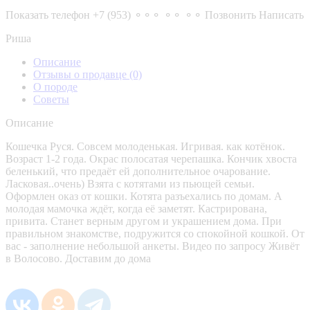
Показать телефон
+7 (953) ⚬⚬⚬ ⚬⚬ ⚬⚬
Позвонить
Написать
Риша
Описание
Отзывы о продавце
(0)
О породе
Советы
Описание
Кошечка Руся. Совсем молоденькая. Игривая. как котёнок.
Возраст 1-2 года. Окрас полосатая черепашка. Кончик хвоста
беленький, что предаёт ей дополнительное очарование.
Ласковая..очень) Взята с котятами из пьющей семьи.
Оформлен оказ от кошки. Котята разъехались по домам. А
молодая мамочка ждёт, когда её заметят. Кастрирована,
привита. Станет верным другом и украшением дома. При
правильном знакомстве, подружится со спокойной кошкой. От
вас - заполнение небольшой анкеты. Видео по запросу Живёт
в Волосово. Доставим до дома