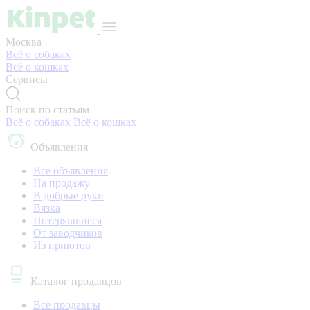
Москва
Всё о собаках
Всё о кошках
Сервисы
Поиск по статьям
Всё о собаках
Всё о кошках
Объявления
Все объявления
На продажу
В добрые руки
Вязка
Потерявшиеся
От заводчиков
Из приютов
Каталог продавцов
Все продавцы