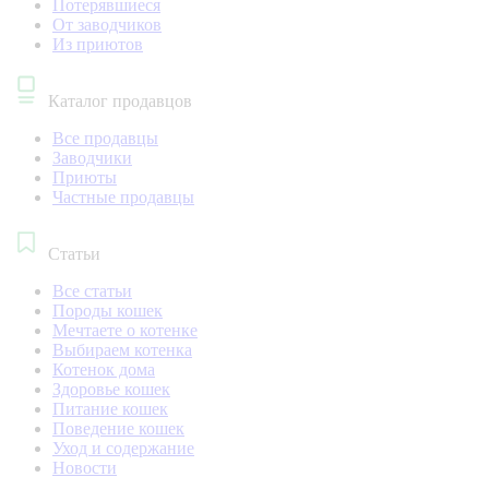
Потерявшиеся
От заводчиков
Из приютов
Каталог продавцов
Все продавцы
Заводчики
Приюты
Частные продавцы
Статьи
Все статьи
Породы кошек
Мечтаете о котенке
Выбираем котенка
Котенок дома
Здоровье кошек
Питание кошек
Поведение кошек
Уход и содержание
Новости