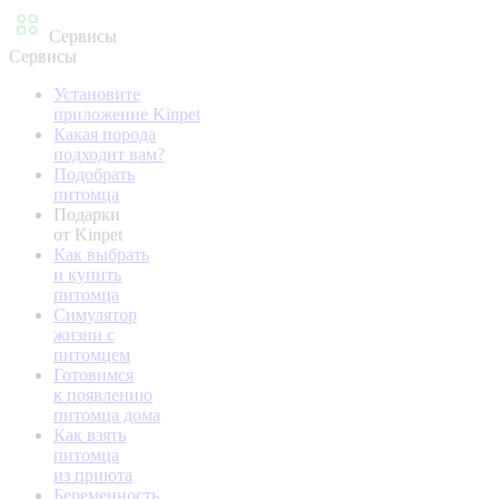
Сервисы
Сервисы
Установите
приложение Kinpet
Какая порода
подходит вам?
Подобрать
питомца
Подарки
от Kinpet
Как выбрать
и купить
питомца
Симулятор
жизни с
питомцем
Готовимся
к появлению
питомца дома
Как взять
питомца
из приюта
Беременность