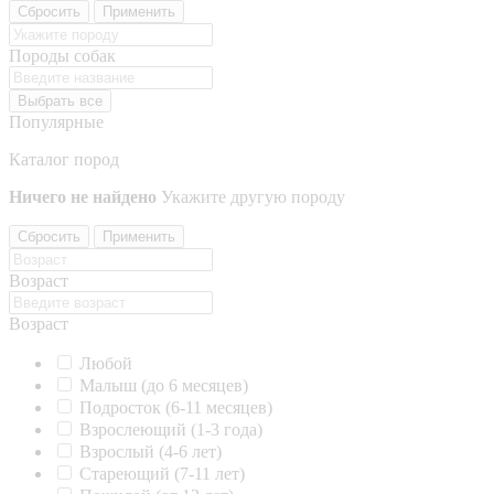
Сбросить
Применить
Породы собак
Выбрать все
Популярные
Каталог пород
Ничего не найдено
Укажите другую породу
Сбросить
Применить
Возраст
Возраст
Любой
Малыш (до 6 месяцев)
Подросток (6-11 месяцев)
Взрослеющий (1-3 года)
Взрослый (4-6 лет)
Стареющий (7-11 лет)