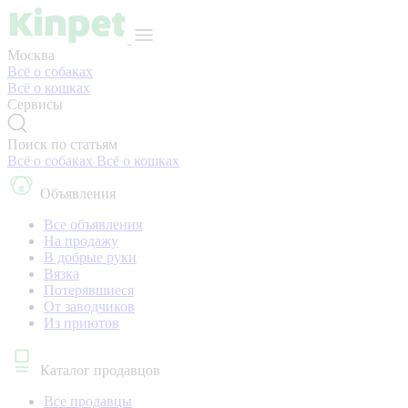
Москва
Всё о собаках
Всё о кошках
Сервисы
Поиск по статьям
Всё о собаках
Всё о кошках
Объявления
Все объявления
На продажу
В добрые руки
Вязка
Потерявшиеся
От заводчиков
Из приютов
Каталог продавцов
Все продавцы