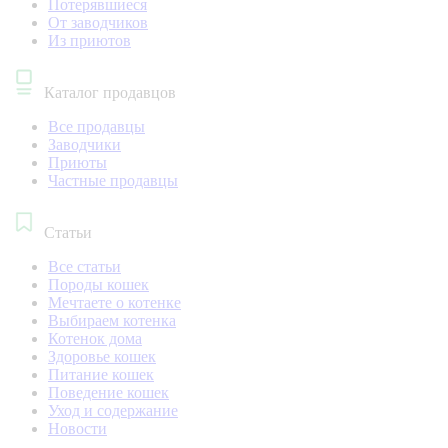
Потерявшиеся
От заводчиков
Из приютов
Каталог продавцов
Все продавцы
Заводчики
Приюты
Частные продавцы
Статьи
Все статьи
Породы кошек
Мечтаете о котенке
Выбираем котенка
Котенок дома
Здоровье кошек
Питание кошек
Поведение кошек
Уход и содержание
Новости