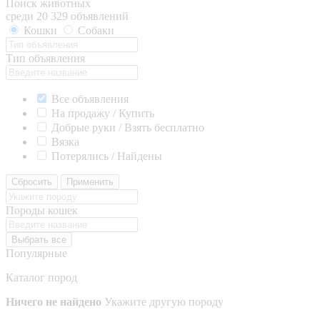
Поиск животных
среди 20 329 объявлений
Кошки
Собаки
Тип объявления
Все объявления
На продажу / Купить
Добрые руки / Взять бесплатно
Вязка
Потерялись / Найдены
Сбросить
Применить
Породы кошек
Выбрать все
Популярные
Каталог пород
Ничего не найдено
Укажите другую породу