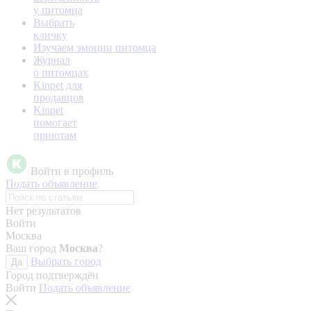
у питомца
Выбрать
кличку
Изучаем эмоции питомца
Журнал
о питомцах
Kinpet для
продавцов
Kinpet
помогает
приютам
Войти в профиль
Подать объявление
Нет результатов
Войти
Москва
Ваш город
Москва
?
Выбрать город
Да
Город подтверждён
Войти
Подать объявление