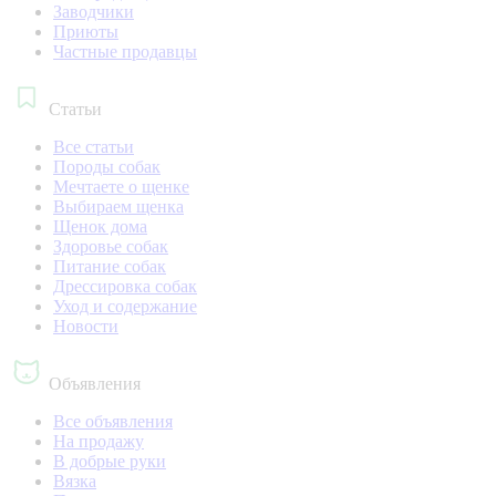
Заводчики
Приюты
Частные продавцы
Статьи
Все статьи
Породы собак
Мечтаете о щенке
Выбираем щенка
Щенок дома
Здоровье собак
Питание собак
Дрессировка собак
Уход и содержание
Новости
Объявления
Все объявления
На продажу
В добрые руки
Вязка