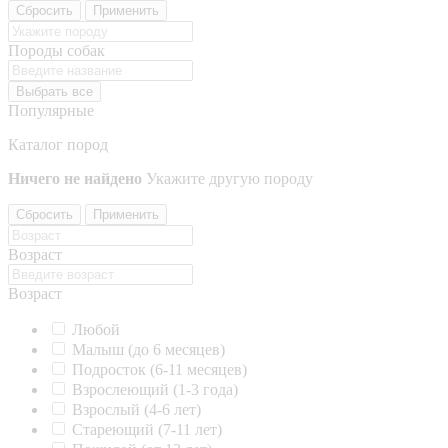
Сбросить
Применить
Породы собак
Выбрать все
Популярные
Каталог пород
Ничего не найдено
Укажите другую породу
Сбросить
Применить
Возраст
Возраст
Любой
Малыш (до 6 месяцев)
Подросток (6-11 месяцев)
Взрослеющий (1-3 года)
Взрослый (4-6 лет)
Стареющий (7-11 лет)