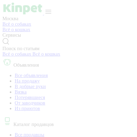
Москва
Всё о собаках
Всё о кошках
Сервисы
Поиск по статьям
Всё о собаках
Всё о кошках
Объявления
Все объявления
На продажу
В добрые руки
Вязка
Потерявшиеся
От заводчиков
Из приютов
Каталог продавцов
Все продавцы