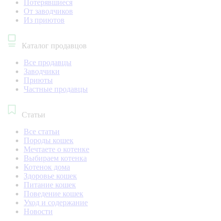
Потерявшиеся
От заводчиков
Из приютов
Каталог продавцов
Все продавцы
Заводчики
Приюты
Частные продавцы
Статьи
Все статьи
Породы кошек
Мечтаете о котенке
Выбираем котенка
Котенок дома
Здоровье кошек
Питание кошек
Поведение кошек
Уход и содержание
Новости