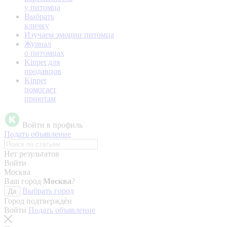
у питомца
Выбрать
кличку
Изучаем эмоции питомца
Журнал
о питомцах
Kinpet для
продавцов
Kinpet
помогает
приютам
Войти в профиль
Подать объявление
Нет результатов
Войти
Москва
Ваш город
Москва
?
Выбрать город
Да
Город подтверждён
Войти
Подать объявление