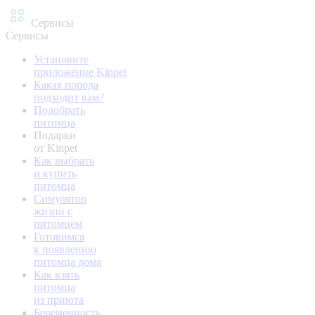
Сервисы
Сервисы
Установите
приложение Kinpet
Какая порода
подходит вам?
Подобрать
питомца
Подарки
от Kinpet
Как выбрать
и купить
питомца
Симулятор
жизни с
питомцем
Готовимся
к появлению
питомца дома
Как взять
питомца
из приюта
Беременность