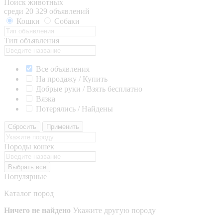
Поиск животных
среди 20 329 объявлений
Кошки
Собаки
Тип объявления
Все объявления
На продажу / Купить
Добрые руки / Взять бесплатно
Вязка
Потерялись / Найдены
Сбросить
Применить
Породы кошек
Выбрать все
Популярные
Каталог пород
Ничего не найдено
Укажите другую породу