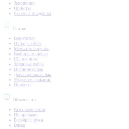
Заводчики
Приюты
Частные продавцы
Статьи
Все статьи
Породы собак
Мечтаете о щенке
Выбираем щенка
Щенок дома
Здоровье собак
Питание собак
Дрессировка собак
Уход и содержание
Новости
Объявления
Все объявления
На продажу
В добрые руки
Вязка