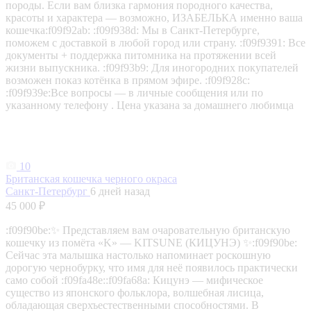
породы. Если вам близка гармония породного качества,
красоты и характера — возможно, ИЗАБЕЛЬКА именно ваша
кошечка:f09f92ab: :f09f938d: Мы в Санкт-Петербурге,
поможем с доставкой в любой город или страну. :f09f9391: Все
документы + поддержка питомника на протяжении всей
жизни выпускника. :f09f93b9: Для иногородних покупателей
возможен показ котёнка в прямом эфире. :f09f928c:
:f09f939e:Все вопросы — в личные сообщения или по
указанному телефону . Цена указана за домашнего любимца
10
Британская кошечка черного окраса
Санкт-Петербург
6 дней назад
45 000 ₽
:f09f90be:✨ Представляем вам очаровательную британскую
кошечку из помёта «K» — KITSUNE (КИЦУНЭ) ✨:f09f90be:
Сейчас эта малышка настолько напоминает роскошную
дорогую чернобурку, что имя для неё появилось практически
само собой :f09fa48e::f09fa68a: Кицунэ — мифическое
существо из японского фольклора, волшебная лисица,
обладающая сверхъестественными способностями. В