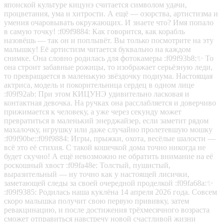
японской культуре кицунэ считается символом удачи,
процветания, ума и хитрости. А ещё — озорства, артистизма и
умения очаровывать окружающих. И знаете что? Имя попало
в самую точку! :f09f9884: Как говорится, как корабль
назовёшь — так он и поплывёт. Вы только посмотрите на эту
малышку! Её артистизм читается буквально на каждом
снимке. Она словно родилась для фотокамеры :f09f93b8:✨ То
она строит забавные рожицы, то изображает серьёзную леди,
то превращается в маленькую звёздочку подиума. Настоящая
актриса, модель и покорительница сердец в одном лице
:f09f92ab: При этом КИЦУНЭ удивительно ласковая и
контактная девочка. На ручках она расслабляется и доверчиво
прижимается к человеку, а уже через секунду может
превратиться в маленький энерджайзер, если заметит рядом
махалочку, игрушку или даже случайно пролетевшую мошку
:f09f90be::f09f9884: Игры, прыжки, охота, весёлые шалости —
всё это её стихия. С такой кошечкой дома точно никогда не
будет скучно! А ещё невозможно не обратить внимание на её
роскошный хвост :f09fa48e: Толстый, пушистый,
выразительный — ну точно как у настоящей лисички,
заметающей следы за своей очередной проделкой :f09fa68a:✨
:f09f9385: Родилась наша куклёна 14 апреля 2026 года. Совсем
скоро малышка получит свою первую прививку, затем
ревакцинацию, и после достижения трёхмесячного возраста
сможет отправиться навстречу новой счастливой жизни