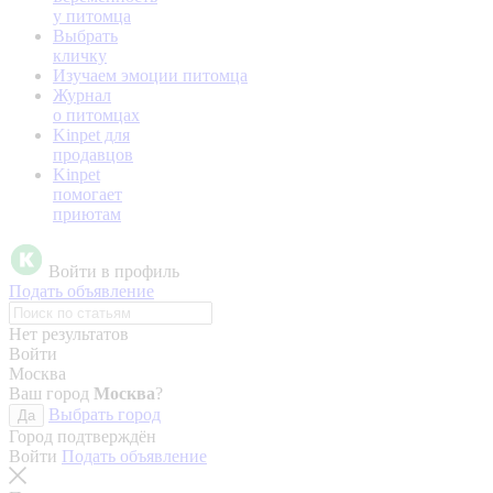
у питомца
Выбрать
кличку
Изучаем эмоции питомца
Журнал
о питомцах
Kinpet для
продавцов
Kinpet
помогает
приютам
Войти в профиль
Подать объявление
Нет результатов
Войти
Москва
Ваш город
Москва
?
Выбрать город
Да
Город подтверждён
Войти
Подать объявление