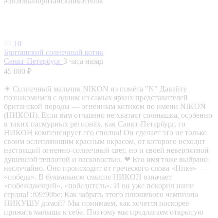
#лиловыйбританскийкотенок
10
Британский солнечный котик
Санкт-Петербург
3 часа назад
45 000 ₽
☀ Солнечный мальчик NIKON из помёта "N" Давайте
познакомимся с одним из самых ярких представителей
британской породы — огненным котиком по имени NIKON
(НИКОН). Если вам отчаянно не хватает солнышка, особенно
в таких пасмурных регионах, как Санкт-Петербург, то
НИКОН компенсирует его сполна! Он сделает это не только
своим ослепляющим красным окрасом, от которого исходит
настоящий огненно-солнечный свет, но и своей невероятной
душевной теплотой и ласковостью. ❤ Его имя тоже выбрано
неслучайно. Оно происходит от греческого слова «Нике» —
«победа». В буквальном смысле НИКОН означает
«побеждающий», «победитель». И он уже покорил наши
сердца! :f09f90be: Как забрать этого плюшевого чемпиона
НИКУШУ домой? Мы понимаем, как хочется поскорее
прижать малыша к себе. Поэтому мы предлагаем открытую