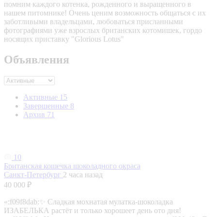
помним каждого котенка, рожденного и выращенного в
нашем питомнике! Очень ценим возможность общаться с их
заботливыми владельцами, любоваться присланными
фотографиями уже взрослых британских котомишек, гордо
носящих приставку "Glorious Lotus"
Объявления
Активные
15
Завершенные
8
Архив
71
10
Британская кошечка шоколадного окраса
Санкт-Петербург
2 часа назад
40 000 ₽
«:f09f8dab:✨ Сладкая мохнатая мулатка-шоколадка
ИЗАБЕЛЬКА растёт и только хорошеет день ото дня!