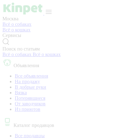
Москва
Всё о собаках
Всё о кошках
Сервисы
Поиск по статьям
Всё о собаках
Всё о кошках
Объявления
Все объявления
На продажу
В добрые руки
Вязка
Потерявшиеся
От заводчиков
Из приютов
Каталог продавцов
Все продавцы