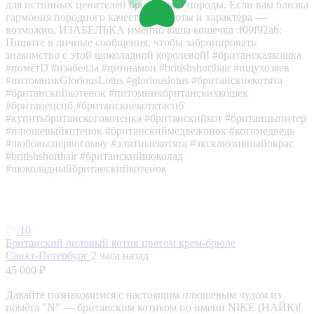
для истинных ценителей британской породы. Если вам близка
гармония породного качества, красоты и характера —
возможно, ИЗАБЕЛЬКА именно ваша кошечка :f09f92ab:
Пишите в личные сообщения, чтобы забронировать
знакомство с этой шоколадной королевой! #британскаякошка
#помётD #изабелла #циннамон #britishshorthair #ищухозяев
#питомникGloriousLotus #gloriouslotus #британскиекотята
#британскийкотенок #питомникбританскихкошек
#британецспб #британскиекотятаспб
#купитьбританскогокотенка #британскийкот #британцыпитер
#плюшевыйкотенок #британскиймедвежонок #котомедведь
#любовьспервогомяу #элитныекотята #эксклюзивныйокрас
#britishshorthair #британскийшоколад
#шоколадныйбританскийкотенок
10
Британский лиловый котик цветом крем-брюле
Санкт-Петербург
2 часа назад
45 000 ₽
Давайте познакомимся с настоящим плюшевым чудом из
помёта "N" — британским котиком по имени NIKE (НАЙК)!