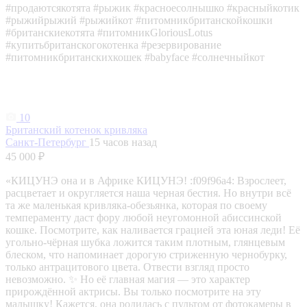
#продаютсякотята #рыжик #красноесолнышко #красныйкотик
#рыжийрыжий #рыжийкот #питомникбританскойкошки
#британскиекотята #питомникGloriousLotus
#купитьбританскогокотенка #резервирование
#питомникбританскихкошек #babyface #солнечныйкот
10
Британский котенок кривляка
Санкт-Петербург
15 часов назад
45 000 ₽
«КИЦУНЭ она и в Африке КИЦУНЭ! :f09f96a4: Взрослеет,
расцветает и округляется наша черная бестия. Но внутри всё
та же маленькая кривляка-обезьянка, которая по своему
темпераменту даст фору любой неугомонной абиссинской
кошке. Посмотрите, как наливается грацией эта юная леди! Её
угольно-чёрная шубка ложится таким плотным, глянцевым
блеском, что напоминает дорогую стриженную чернобурку,
только антрацитового цвета. Отвести взгляд просто
невозможно. ✨ Но её главная магия — это характер
прирождённой актрисы. Вы только посмотрите на эту
малышку! Кажется, она родилась с пультом от фотокамеры в