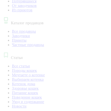
Потерявшиеся
От заводчиков
Из приютов
Каталог продавцов
Все продавцы
Заводчики
Приюты
Частные продавцы
Статьи
Все статьи
Породы кошек
Мечтаете о котенке
Выбираем котенка
Котенок дома
Здоровье кошек
Питание кошек
Поведение кошек
Уход и содержание
Новости