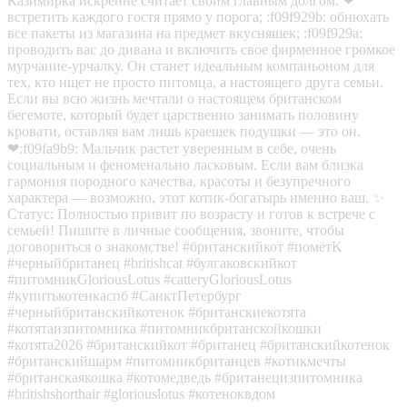
Казимирка искренне считает своим главным долгом: ❤
встретить каждого гостя прямо у порога; :f09f929b: обнюхать
все пакеты из магазина на предмет вкусняшек; :f09f929a:
проводить вас до дивана и включить свое фирменное громкое
мурчание-урчалку. Он станет идеальным компаньоном для
тех, кто ищет не просто питомца, а настоящего друга семьи.
Если вы всю жизнь мечтали о настоящем британском
бегемоте, который будет царственно занимать половину
кровати, оставляя вам лишь краешек подушки — это он.
❤‍:f09fa9b9: Мальчик растет уверенным в себе, очень
социальным и феноменально ласковым. Если вам близка
гармония породного качества, красоты и безупречного
характера — возможно, этот котик-богатырь именно ваш. ✨
Статус: Полностью привит по возрасту и готов к встрече с
семьей! Пишите в личные сообщения, звоните, чтобы
договориться о знакомстве! #британскийкот #помётK
#черныйбританец #britishcat #булгаковскийкот
#питомникGloriousLotus #catteryGloriousLotus
#купитькотенкаспб #СанктПетербург
#черныйбританскийкотенок #британскиекотята
#котятаизпитомника #питомникбританскойкошки
#котята2026 #британскийкот #британец #британскийкотенок
#британскийшарм #питомникбританцев #котикмечты
#британскаякошка #котомедведь #британецизпитомника
#britishshorthair #gloriouslotus #котеноквдом