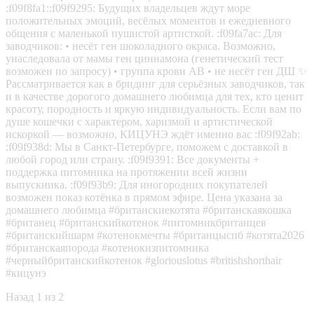
:f09f8fa1::f09f9295: Будущих владельцев ждут море
положительных эмоций, весёлых моментов и ежедневного
общения с маленькой пушистой артисткой. :f09fa7ac: Для
заводчиков: • несёт ген шоколадного окраса. Возможно,
унаследовала от мамы ген циннамона (генетический тест
возможен по запросу) • группа крови АВ • не несёт ген ДШ ✨
Рассматривается как в бридинг для серьёзных заводчиков, так
и в качестве дорогого домашнего любимца для тех, кто ценит
красоту, породность и яркую индивидуальность. Если вам по
душе кошечки с характером, харизмой и артистической
искоркой — возможно, КИЦУНЭ ждёт именно вас :f09f92ab:
:f09f938d: Мы в Санкт-Петербурге, поможем с доставкой в
любой город или страну. :f09f9391: Все документы +
поддержка питомника на протяжении всей жизни
выпускника. :f09f93b9: Для иногородних покупателей
возможен показ котёнка в прямом эфире. Цена указана за
домашнего любимца #британскиекотята #британскаякошка
#британец #британскийкотенок #питомникбританцев
#британскийшарм #котенокмечты #британцыспб #котята2026
#британскаяпорода #котенокизпитомника
#черныйбританскийкотенок #gloriouslotus #britishshorthair
#кицунэ
Назад
1 из 2