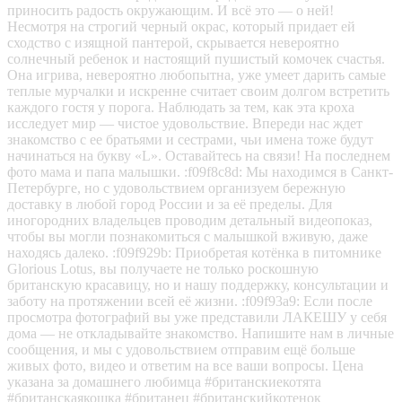
приносить радость окружающим. И всё это — о ней!
Несмотря на строгий черный окрас, который придает ей
сходство с изящной пантерой, скрывается невероятно
солнечный ребенок и настоящий пушистый комочек счастья.
Она игрива, невероятно любопытна, уже умеет дарить самые
теплые мурчалки и искренне считает своим долгом встретить
каждого гостя у порога. Наблюдать за тем, как эта кроха
исследует мир — чистое удовольствие. Впереди нас ждет
знакомство с ее братьями и сестрами, чьи имена тоже будут
начинаться на букву «L». Оставайтесь на связи! На последнем
фото мама и папа малышки. :f09f8c8d: Мы находимся в Санкт-
Петербурге, но с удовольствием организуем бережную
доставку в любой город России и за её пределы. Для
иногородних владельцев проводим детальный видеопоказ,
чтобы вы могли познакомиться с малышкой вживую, даже
находясь далеко. :f09f929b: Приобретая котёнка в питомнике
Glorious Lotus, вы получаете не только роскошную
британскую красавицу, но и нашу поддержку, консультации и
заботу на протяжении всей её жизни. :f09f93a9: Если после
просмотра фотографий вы уже представили ЛАКЕШУ у себя
дома — не откладывайте знакомство. Напишите нам в личные
сообщения, и мы с удовольствием отправим ещё больше
живых фото, видео и ответим на все ваши вопросы. Цена
указана за домашнего любимца #британскиекотята
#британскаякошка #британец #британскийкотенок