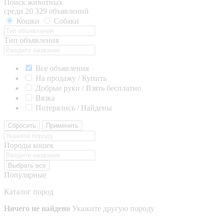
Поиск животных
среди 20 329 объявлений
Кошки
Собаки
Тип объявления
Все объявления
На продажу / Купить
Добрые руки / Взять бесплатно
Вязка
Потерялись / Найдены
Сбросить
Применить
Породы кошек
Выбрать все
Популярные
Каталог пород
Ничего не найдено
Укажите другую породу