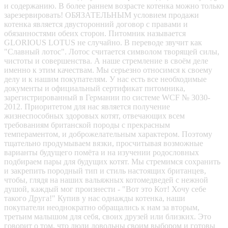
и содержанию. В более раннем возрасте котенка можно только
зарезервировать! ОБЯЗАТЕЛЬНЫМ условием продажи
котенка является двусторонний договор с правами и
обязанностями обеих сторон. Питомник называется
GLORIOUS LOTUS не случайно. В переводе звучит как
"Славный лотос". Лотос считается символом творящей силы,
чистоты и совершенства. А наше стремление в своём деле
именно к этим качествам. Мы серьезно относимся к своему
делу и к нашим покупателям. У нас есть все необходимые
документы и официальный сертификат питомника,
зарегистрированный в Германии по системе WCF № 3030-
2012. Приоритетом для нас является получение
жизнеспособных здоровых котят, отвечающих всем
требованиям британской породы с прекрасным
темпераментом, и доброжелательным характером. Поэтому
тщательно продумываем вязки, просчитывая возможные
варианты будущего помёта и на изучении родословных
подбираем пары для будущих котят. Мы стремимся сохранить
и закрепить породный тип и стиль настоящих британцев,
чтобы, глядя на наших вальяжных котомедведей с нежной
душой, каждый мог произнести - "Вот это Кот! Хочу себе
такого Друга!" Купив у нас однажды котенка, наши
покупатели неоднократно обращались к нам за вторым,
третьим малышом для себя, своих друзей или близких. Это
говорит о том, что люди довольны своим выбором и готовы