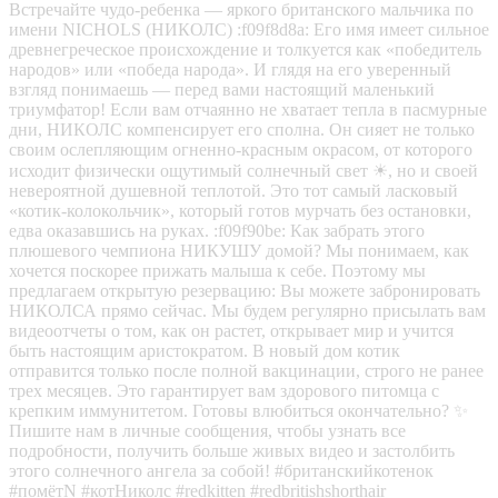
Встречайте чудо-ребенка — яркого британского мальчика по
имени NICHOLS (НИКОЛС) :f09f8d8a: Его имя имеет сильное
древнегреческое происхождение и толкуется как «победитель
народов» или «победа народа». И глядя на его уверенный
взгляд понимаешь — перед вами настоящий маленький
триумфатор! Если вам отчаянно не хватает тепла в пасмурные
дни, НИКОЛС компенсирует его сполна. Он сияет не только
своим ослепляющим огненно-красным окрасом, от которого
исходит физически ощутимый солнечный свет ☀, но и своей
невероятной душевной теплотой. Это тот самый ласковый
«котик-колокольчик», который готов мурчать без остановки,
едва оказавшись на руках. :f09f90be: Как забрать этого
плюшевого чемпиона НИКУШУ домой? Мы понимаем, как
хочется поскорее прижать малыша к себе. Поэтому мы
предлагаем открытую резервацию: Вы можете забронировать
НИКОЛСА прямо сейчас. Мы будем регулярно присылать вам
видеоотчеты о том, как он растет, открывает мир и учится
быть настоящим аристократом. В новый дом котик
отправится только после полной вакцинации, строго не ранее
трех месяцев. Это гарантирует вам здорового питомца с
крепким иммунитетом. Готовы влюбиться окончательно? ✨
Пишите нам в личные сообщения, чтобы узнать все
подробности, получить больше живых видео и застолбить
этого солнечного ангела за собой! #британскийкотенок
#помётN #котНиколс #redkitten #redbritishshorthair