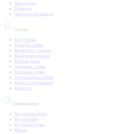
Заводчики
Приюты
Частные продавцы
Статьи
Все статьи
Породы собак
Мечтаете о щенке
Выбираем щенка
Щенок дома
Здоровье собак
Питание собак
Дрессировка собак
Уход и содержание
Новости
Объявления
Все объявления
На продажу
В добрые руки
Вязка