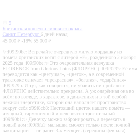
5
Британская кошечка лилового окраса
Санкт-Петербург
6 дней назад
45 000 ₽
-18%
55 000 ₽
✨:f09f90be: Встречайте очередную милую мордашку из
помёта британских котят с литерой «F», рождённого 2 ноября
2025 года :f09f90be:✨ Это очаровательная девчушка
FLORENCE from Glorious Lotus (ФЛОРЕНС) :f09f9295: Её имя
переводится как «цветущая», «цветок», а в современной
трактовке означает «прекрасная», «богатая», «одарённая»
:f09f929b: И тут, как говорится, ни убавить ни прибавить —
ФЛОРЕНС действительно прекрасна. А уж одарённая она во
всём: во взгляде, в характере, в движениях и в той особой
нежной энергетике, которой она наполняет пространство
вокруг себя :f09f8cb8: Настоящий цветок нашего помёта —
изящный, гармоничный и невероятно трогательный
:f09f90b1:✨ Девочку можно забронировать, а переехать в
новый дом :f09f8fa1: малышка сможет только после полной
вакцинации — не ранее 3-х месяцев. (середины февраля)