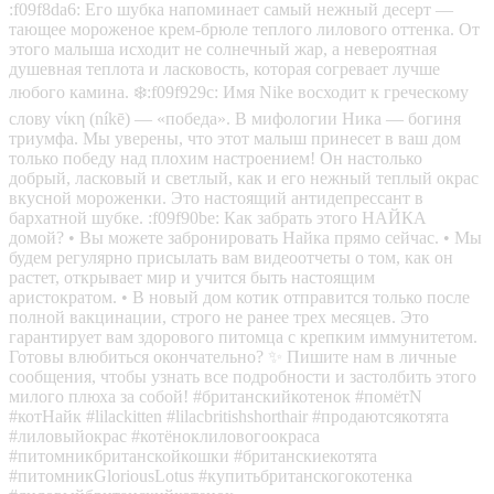
:f09f8da6: Его шубка напоминает самый нежный десерт —
тающее мороженое крем-брюле теплого лилового оттенка. От
этого малыша исходит не солнечный жар, а невероятная
душевная теплота и ласковость, которая согревает лучше
любого камина. ❄️:f09f929c: Имя Nike восходит к греческому
слову νίκη (níkē) — «победа». В мифологии Ника — богиня
триумфа. Мы уверены, что этот малыш принесет в ваш дом
только победу над плохим настроением! Он настолько
добрый, ласковый и светлый, как и его нежный теплый окрас
вкусной мороженки. Это настоящий антидепрессант в
бархатной шубке. :f09f90be: Как забрать этого НАЙКА
домой? • Вы можете забронировать Найка прямо сейчас. • Мы
будем регулярно присылать вам видеоотчеты о том, как он
растет, открывает мир и учится быть настоящим
аристократом. • В новый дом котик отправится только после
полной вакцинации, строго не ранее трех месяцев. Это
гарантирует вам здорового питомца с крепким иммунитетом.
Готовы влюбиться окончательно? ✨ Пишите нам в личные
сообщения, чтобы узнать все подробности и застолбить этого
милого плюха за собой! #британскийкотенок #помётN
#котНайк #lilackitten #lilacbritishshorthair #продаютсякотята
#лиловыйокрас #котёноклиловогоокраса
#питомникбританскойкошки #британскиекотята
#питомникGloriousLotus #купитьбританскогокотенка