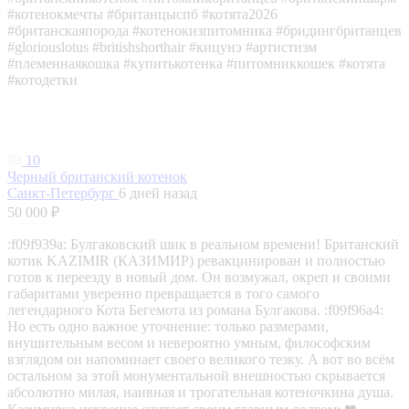
#котенокмечты #британцыспб #котята2026
#британскаяпорода #котенокизпитомника #бридингбританцев
#gloriouslotus #britishshorthair #кицунэ #артистизм
#племеннаякошка #купитькотенка #питомниккошек #котята
#котодетки
10
Черный британский котенок
Санкт-Петербург
6 дней назад
50 000 ₽
:f09f939a: Булгаковский шик в реальном времени! Британский
котик KAZIMIR (КАЗИМИР) ревакцинирован и полностью
готов к переезду в новый дом. Он возмужал, окреп и своими
габаритами уверенно превращается в того самого
легендарного Кота Бегемота из романа Булгакова. :f09f96a4:
Но есть одно важное уточнение: только размерами,
внушительным весом и невероятно умным, философским
взглядом он напоминает своего великого тезку. А вот во всём
остальном за этой монументальной внешностью скрывается
абсолютно милая, наивная и трогательная котеночкина душа.