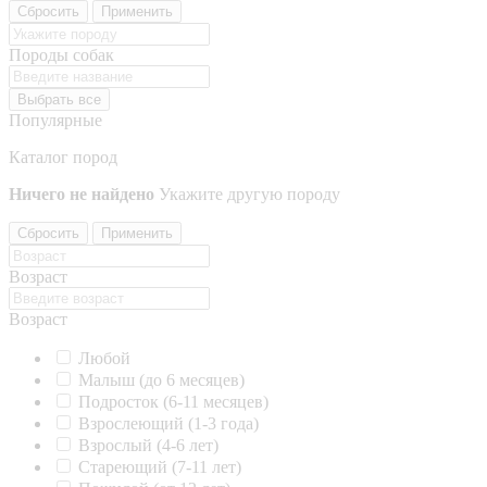
Сбросить
Применить
Породы собак
Выбрать все
Популярные
Каталог пород
Ничего не найдено
Укажите другую породу
Сбросить
Применить
Возраст
Возраст
Любой
Малыш (до 6 месяцев)
Подросток (6-11 месяцев)
Взрослеющий (1-3 года)
Взрослый (4-6 лет)
Стареющий (7-11 лет)