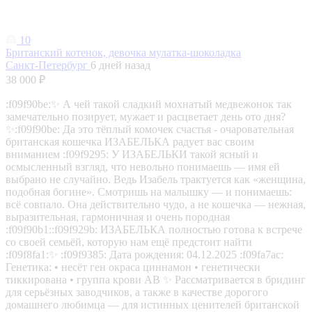
10
Британский котенок, девочка мулатка-шоколадка
Санкт-Петербург
6 дней назад
38 000 ₽
:f09f90be:✨ А чей такой сладкий мохнатый медвежонок так
замечательно позирует, мужает и расцветает день ото дня?
✨:f09f90be: Да это тёплый комочек счастья - очаровательная
британская кошечка ИЗАБЕЛЬКА радует вас своим
вниманием :f09f9295: У ИЗАБЕЛЬКИ такой ясный и
осмысленный взгляд, что невольно понимаешь — имя ей
выбрано не случайно. Ведь Изабель трактуется как «женщина,
подобная богине». Смотришь на малышку — и понимаешь:
всё совпало. Она действительно чудо, а не кошечка — нежная,
выразительная, гармоничная и очень породная
:f09f90b1::f09f929b: ИЗАБЕЛЬКА полностью готова к встрече
со своей семьёй, которую нам ещё предстоит найти
:f09f8fa1:✨ :f09f9385: Дата рождения: 04.12.2025 :f09fa7ac:
Генетика: • несёт ген окраса циннамон • генетически
тиккирована • группа крови AB ✨ Рассматривается в бридинг
для серьёзных заводчиков, а также в качестве дорогого
домашнего любимца — для истинных ценителей британской