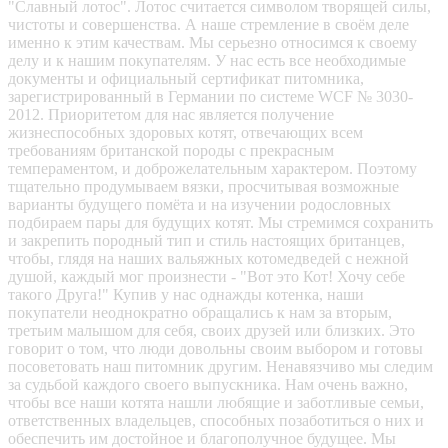
"Славный лотос". Лотос считается символом творящей силы,
чистоты и совершенства. А наше стремление в своём деле
именно к этим качествам. Мы серьезно относимся к своему
делу и к нашим покупателям. У нас есть все необходимые
документы и официальный сертификат питомника,
зарегистрированный в Германии по системе WCF № 3030-
2012. Приоритетом для нас является получение
жизнеспособных здоровых котят, отвечающих всем
требованиям британской породы с прекрасным
темпераментом, и доброжелательным характером. Поэтому
тщательно продумываем вязки, просчитывая возможные
варианты будущего помёта и на изучении родословных
подбираем пары для будущих котят. Мы стремимся сохранить
и закрепить породный тип и стиль настоящих британцев,
чтобы, глядя на наших вальяжных котомедведей с нежной
душой, каждый мог произнести - "Вот это Кот! Хочу себе
такого Друга!" Купив у нас однажды котенка, наши
покупатели неоднократно обращались к нам за вторым,
третьим малышом для себя, своих друзей или близких. Это
говорит о том, что люди довольны своим выбором и готовы
посоветовать наш питомник другим. Ненавязчиво мы следим
за судьбой каждого своего выпускника. Нам очень важно,
чтобы все наши котята нашли любящие и заботливые семьи,
ответственных владельцев, способных позаботиться о них и
обеспечить им достойное и благополучное будущее. Мы