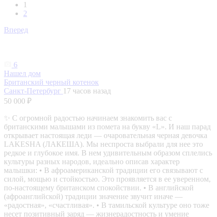
1
2
Вперед
6
Нашел дом
Британский черный котенок
Санкт-Петербург
17 часов назад
50 000 ₽
✨ С огромной радостью начинаем знакомить вас с
британскими малышами из помета на букву «L». И наш парад
открывает настоящая леди — очаровательная черная девочка
LAKESHA (ЛАКЕША). Мы неспроста выбрали для нее это
редкое и глубокое имя. В нем удивительным образом сплелись
культуры разных народов, идеально описав характер
малышки: • В афроамериканской традиции его связывают с
силой, мощью и стойкостью. Это проявляется в ее уверенном,
по-настоящему британском спокойствии. • В английской
(афроанглийской) традиции значение звучит иначе —
«радостная», «счастливая». • В тамильской культуре оно тоже
несет позитивный заряд — жизнерадостность и умение