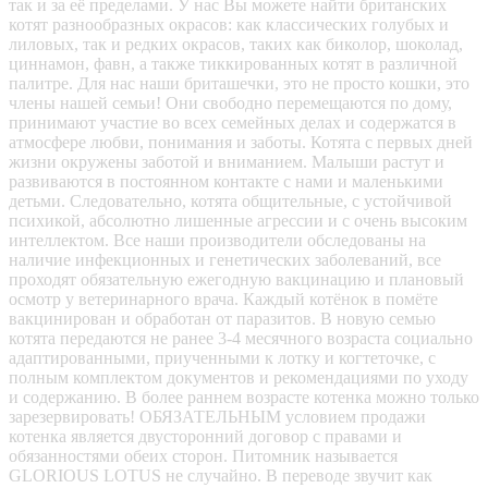
так и за её пределами. У нас Вы можете найти британских
котят разнообразных окрасов: как классических голубых и
лиловых, так и редких окрасов, таких как биколор, шоколад,
циннамон, фавн, а также тиккированных котят в различной
палитре. Для нас наши бриташечки, это не просто кошки, это
члены нашей семьи! Они свободно перемещаются по дому,
принимают участие во всех семейных делах и содержатся в
атмосфере любви, понимания и заботы. Котята с первых дней
жизни окружены заботой и вниманием. Малыши растут и
развиваются в постоянном контакте с нами и маленькими
детьми. Следовательно, котята общительные, с устойчивой
психикой, абсолютно лишенные агрессии и с очень высоким
интеллектом. Все наши производители обследованы на
наличие инфекционных и генетических заболеваний, все
проходят обязательную ежегодную вакцинацию и плановый
осмотр у ветеринарного врача. Каждый котёнок в помёте
вакцинирован и обработан от паразитов. В новую семью
котята передаются не ранее 3-4 месячного возраста социально
адаптированными, приученными к лотку и когтеточке, с
полным комплектом документов и рекомендациями по уходу
и содержанию. В более раннем возрасте котенка можно только
зарезервировать! ОБЯЗАТЕЛЬНЫМ условием продажи
котенка является двусторонний договор с правами и
обязанностями обеих сторон. Питомник называется
GLORIOUS LOTUS не случайно. В переводе звучит как