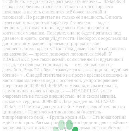
✨:f09f8dab: Ну до чего же расцвела эта девочка... :f09fa48e: В
её окрасе переливаются все оттенки элитного горячего
шоколада, а шерсть становится всё более плотной и
плюшевой. Но расцветает не только её внешность. Описать
чудесный покладистый характер Изабельки — задача
непростая, потому что она идеальна. Она невероятно
контактная малышка. Поверьте, она не будет прятаться под
диваном и ждать, когда уйдут гости. Наоборот, с королевским
достоинством выйдет продемонстрировать свою
величественную красоту. При этом делает она это абсолютно
ненавязчиво — просто позволяет любоваться собой. У
ИЗАБЕЛЬКИ уже такой ясный, осмысленный и вдумчивый
взгляд, что невольно понимаешь — имя ей выбрано не
случайно. Ведь "Изабель" трактуется как «женщина, подобная
богине» ✨. Она действительно не просто красивая кошечка, а
настоящая маленькая леди с особенной, умиротворяющей
энергетикой :f09f90b1::f09f929b:. Нежная, выразительная,
гармоничная и очень породная — ИЗАБЕЛЬКА умеет
очаровывать не только внешностью, но и своим мягким,
ласковым сердцем. :f09f9385: Дата рождения: 04.12.2025
:f09fa7ac: Генетика для ценителей: • Несёт редкий ген окраса
циннамон. • Генетически тиккирована (носитель
тикированного гена). • Группа крови AB. ✨ Эта юная богиня
ждёт свой трон. Рассматривается как в бридинг для серьёзных
заводчиков, так и в качестве дорогого домашнего любимца —