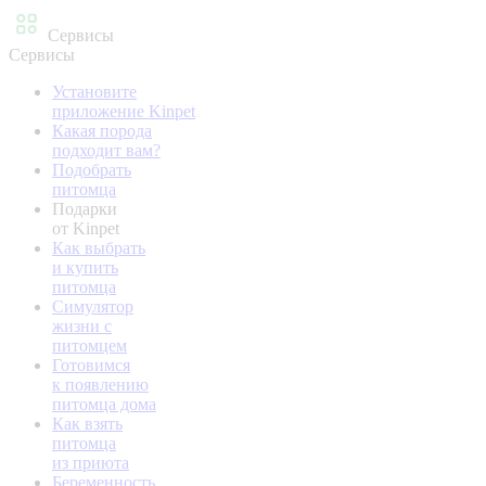
Сервисы
Сервисы
Установите
приложение Kinpet
Какая порода
подходит вам?
Подобрать
питомца
Подарки
от Kinpet
Как выбрать
и купить
питомца
Симулятор
жизни с
питомцем
Готовимся
к появлению
питомца дома
Как взять
питомца
из приюта
Беременность