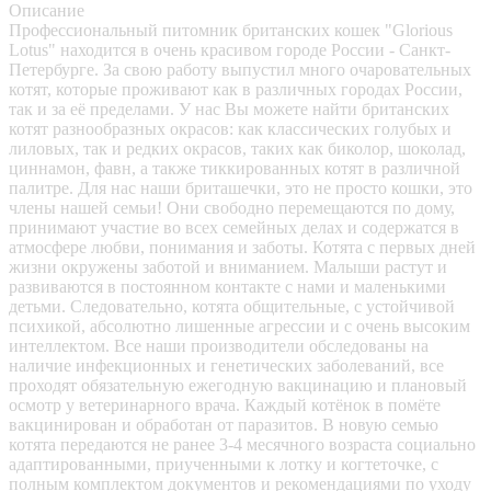
Описание
Профессиональный питомник британских кошек "Glorious
Lotus" находится в очень красивом городе России - Санкт-
Петербурге. За свою работу выпустил много очаровательных
котят, которые проживают как в различных городах России,
так и за её пределами. У нас Вы можете найти британских
котят разнообразных окрасов: как классических голубых и
лиловых, так и редких окрасов, таких как биколор, шоколад,
циннамон, фавн, а также тиккированных котят в различной
палитре. Для нас наши бриташечки, это не просто кошки, это
члены нашей семьи! Они свободно перемещаются по дому,
принимают участие во всех семейных делах и содержатся в
атмосфере любви, понимания и заботы. Котята с первых дней
жизни окружены заботой и вниманием. Малыши растут и
развиваются в постоянном контакте с нами и маленькими
детьми. Следовательно, котята общительные, с устойчивой
психикой, абсолютно лишенные агрессии и с очень высоким
интеллектом. Все наши производители обследованы на
наличие инфекционных и генетических заболеваний, все
проходят обязательную ежегодную вакцинацию и плановый
осмотр у ветеринарного врача. Каждый котёнок в помёте
вакцинирован и обработан от паразитов. В новую семью
котята передаются не ранее 3-4 месячного возраста социально
адаптированными, приученными к лотку и когтеточке, с
полным комплектом документов и рекомендациями по уходу