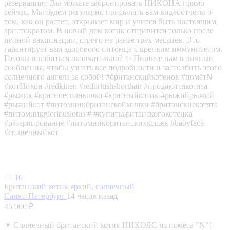
резервацию: Вы можете забронировать НИКОНА прямо
сейчас. Мы будем регулярно присылать вам видеоотчеты о
том, как он растет, открывает мир и учится быть настоящим
аристократом. В новый дом котик отправится только после
полной вакцинации, строго не ранее трех месяцев. Это
гарантирует вам здорового питомца с крепким иммунитетом.
Готовы влюбиться окончательно? ✨ Пишите нам в личные
сообщения, чтобы узнать все подробности и застолбить этого
солнечного ангела за собой! #британскийкотенок #помётN
#котНикон #redkitten #redbritishshorthair #продаютсякотята
#рыжик #красноесолнышко #красныйкотик #рыжийрыжий
#рыжийкот #питомникбританскойкошки #британскиекотята
#питомникgloriouslotus # #купитььританскогокотенка
#резервирование #питомникбританскихкошек #babyface
#солнечныйкот
10
Британский котик яркий, солнечный
Санкт-Петербург
14 часов назад
45 000 ₽
☀ Солнечный британский котик НИКОЛС из помёта "N"!