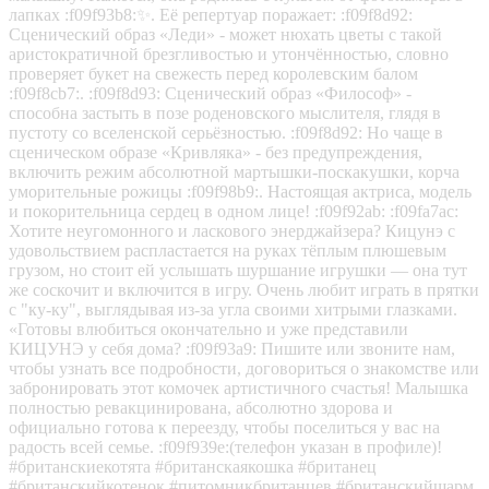
лапках :f09f93b8:✨. Её репертуар поражает: :f09f8d92:
Сценический образ «Леди» - может нюхать цветы с такой
аристократичной брезгливостью и утончённостью, словно
проверяет букет на свежесть перед королевским балом
:f09f8cb7:. :f09f8d93: Сценический образ «Философ» -
способна застыть в позе роденовского мыслителя, глядя в
пустоту со вселенской серьёзностью. :f09f8d92: Но чаще в
сценическом образе «Кривляка» - без предупреждения,
включить режим абсолютной мартышки-поскакушки, корча
уморительные рожицы :f09f98b9:. Настоящая актриса, модель
и покорительница сердец в одном лице! :f09f92ab: :f09fa7ac:
Хотите неугомонного и ласкового энерджайзера? Кицунэ с
удовольствием распластается на руках тёплым плюшевым
грузом, но стоит ей услышать шуршание игрушки — она тут
же соскочит и включится в игру. Очень любит играть в прятки
с "ку-ку", выглядывая из-за угла своими хитрыми глазками.
«Готовы влюбиться окончательно и уже представили
КИЦУНЭ у себя дома? :f09f93a9: Пишите или звоните нам,
чтобы узнать все подробности, договориться о знакомстве или
забронировать этот комочек артистичного счастья! Малышка
полностью ревакцинирована, абсолютно здорова и
официально готова к переезду, чтобы поселиться у вас на
радость всей семье. :f09f939e:(телефон указан в профиле)!
#британскиекотята #британскаякошка #британец
#британскийкотенок #питомникбританцев #британскийшарм