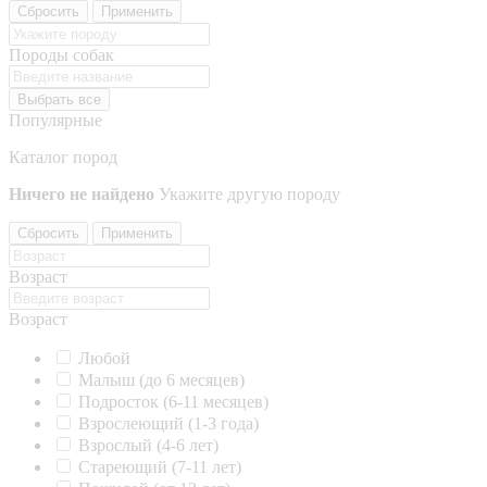
Сбросить
Применить
Породы собак
Выбрать все
Популярные
Каталог пород
Ничего не найдено
Укажите другую породу
Сбросить
Применить
Возраст
Возраст
Любой
Малыш (до 6 месяцев)
Подросток (6-11 месяцев)
Взрослеющий (1-3 года)
Взрослый (4-6 лет)
Стареющий (7-11 лет)