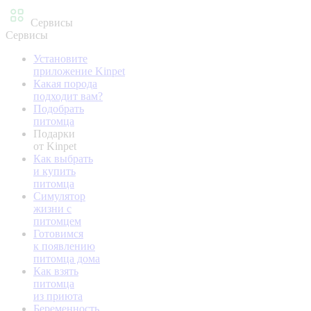
Сервисы
Сервисы
Установите
приложение Kinpet
Какая порода
подходит вам?
Подобрать
питомца
Подарки
от Kinpet
Как выбрать
и купить
питомца
Симулятор
жизни с
питомцем
Готовимся
к появлению
питомца дома
Как взять
питомца
из приюта
Беременность