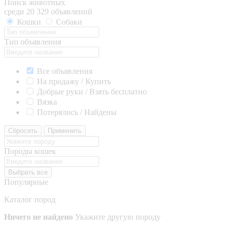
Поиск животных
среди 20 329 объявлений
Кошки
Собаки
Тип объявления
Все объявления
На продажу / Купить
Добрые руки / Взять бесплатно
Вязка
Потерялись / Найдены
Сбросить
Применить
Породы кошек
Выбрать все
Популярные
Каталог пород
Ничего не найдено
Укажите другую породу