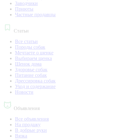
Заводчики
Приюты
Частные продавцы
Статьи
Все статьи
Породы собак
Мечтаете о щенке
Выбираем щенка
Щенок дома
Здоровье собак
Питание собак
Дрессировка собак
Уход и содержание
Новости
Объявления
Все объявления
На продажу
В добрые руки
Вязка