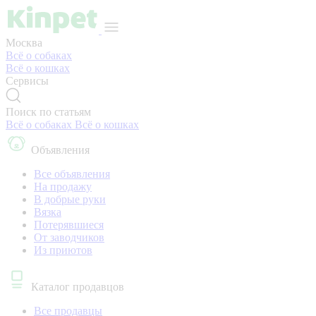
Москва
Всё о собаках
Всё о кошках
Сервисы
Поиск по статьям
Всё о собаках
Всё о кошках
Объявления
Все объявления
На продажу
В добрые руки
Вязка
Потерявшиеся
От заводчиков
Из приютов
Каталог продавцов
Все продавцы