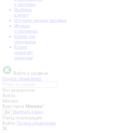
у питомца
Выбрать
кличку
Изучаем эмоции питомца
Журнал
о питомцах
Kinpet для
продавцов
Kinpet
помогает
приютам
Войти в профиль
Подать объявление
Нет результатов
Войти
Москва
Ваш город
Москва
?
Выбрать город
Да
Город подтверждён
Войти
Подать объявление