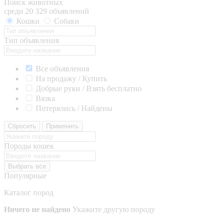
Поиск животных
среди 20 329 объявлений
Кошки
Собаки
Тип объявления
Все объявления
На продажу / Купить
Добрые руки / Взять бесплатно
Вязка
Потерялись / Найдены
Сбросить
Применить
Породы кошек
Выбрать все
Популярные
Каталог пород
Ничего не найдено
Укажите другую породу