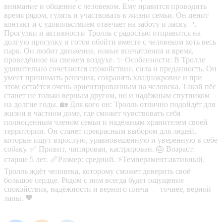
внимание и общение с человеком. Ему нравится проводить
время рядом, гулять и участвовать в жизни семьи. Он ценит
контакт и с удовольствием отвечает на заботу и ласку. 🚶
Прогулки и активность: Тролль с радостью отправится на
долгую прогулку и готов обойти вместе с человеком хоть весь
парк. Он любит движение, новые впечатления и время,
проведённое на свежем воздухе. ✨ Особенности: В Тролле
удивительно сочетаются спокойствие, сила и преданность. Он
умеет принимать решения, сохранять хладнокровие и при
этом остаётся очень ориентированным на человека. Такой пёс
станет не только верным другом, но и надёжным спутником
на долгие годы. 🏡 Для кого он: Тролль отлично подойдёт для
жизни в частном доме, где сможет чувствовать себя
полноценным членом семьи и надёжным хранителем своей
территории. Он станет прекрасным выбором для людей,
которые ищут взрослую, уравновешенную и уверенную в себе
собаку. ✅ Привит, чипирован, кастрирован. 🎂 Возраст:
старше 5 лет. 📏Размер: средний. ⚡Темперамент:активный.
Тролль ждёт человека, которому сможет доверить своё
большое сердце. Рядом с ним всегда будет ощущение
спокойствия, надёжности и верного плеча — точнее, верной
лапы. 🤎