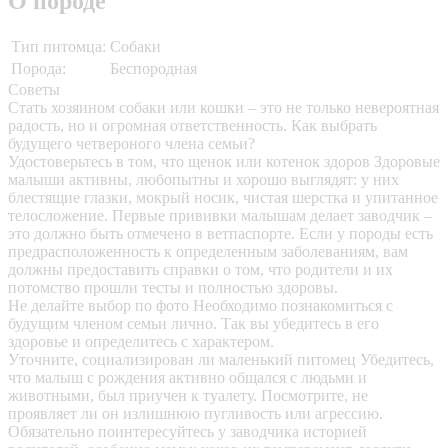
О породе
Тип питомца:
Собаки
Порода:
Беспородная
Советы
Стать хозяином собаки или кошки – это не только невероятная
радость, но и огромная ответственность. Как выбрать
будущего четвероного члена семьи?
Удостоверьтесь в том, что щенок или котенок здоров
Здоровые
малыши активны, любопытны и хорошо выглядят: у них
блестящие глазки, мокрый носик, чистая шерстка и упитанное
телосложение. Первые прививки малышам делает заводчик –
это должно быть отмечено в ветпаспорте. Если у породы есть
предрасположенность к определенным заболеваниям, вам
должны предоставить справки о том, что родители и их
потомство прошли тесты и полностью здоровы.
Не делайте выбор по фото
Необходимо познакомиться с
будущим членом семьи лично. Так вы убедитесь в его
здоровье и определитесь с характером.
Уточните, социализирован ли маленький питомец
Убедитесь,
что малыш с рождения активно общался с людьми и
животными, был приучен к туалету. Посмотрите, не
проявляет ли он излишнюю пугливость или агрессию.
Обязательно поинтересуйтесь у заводчика историей