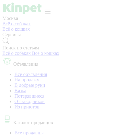
Москва
Всё о собаках
Всё о кошках
Сервисы
Поиск по статьям
Всё о собаках
Всё о кошках
Объявления
Все объявления
На продажу
В добрые руки
Вязка
Потерявшиеся
От заводчиков
Из приютов
Каталог продавцов
Все продавцы