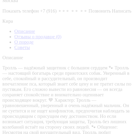
Москва
Показать телефон
+7 (916) ⚬⚬⚬ ⚬⚬ ⚬⚬
Позвонить
Написать
Кира
Описание
Отзывы о продавце
(0)
О породе
Советы
Описание
Тролль — надёжный защитник с большим сердцем 🐾 Тролль
— настоящий богатырь среди приютских собак. Уверенный в
себе, спокойный и рассудительный, он производит
впечатление пса, который знает себе цену и не тратит силы по
пустякам. Его сложно вывести из равновесия — он всегда
сохраняет спокойствие и внимательно оценивает
происходящее вокруг. 💙 Характер: Тролль —
уравновешенный, уверенный и очень надёжный мальчик. Он
не суетится и не ищет конфликтов, предпочитая наблюдать за
происходящим с присущим ему достоинством. Но если
возникает ситуация, требующая защиты, Тролль без лишних
колебаний встаёт на сторону своих людей. 🐾 Общение:
Несмотря на свой внушительный вид, Тролль любит