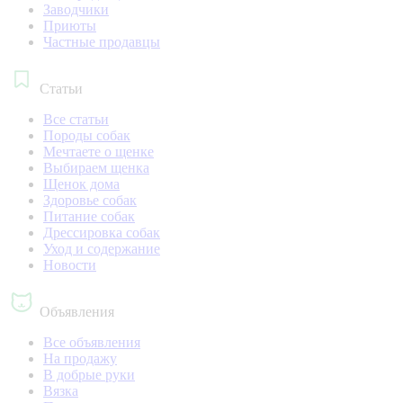
Заводчики
Приюты
Частные продавцы
Статьи
Все статьи
Породы собак
Мечтаете о щенке
Выбираем щенка
Щенок дома
Здоровье собак
Питание собак
Дрессировка собак
Уход и содержание
Новости
Объявления
Все объявления
На продажу
В добрые руки
Вязка