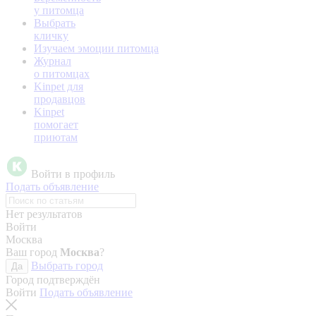
у питомца
Выбрать
кличку
Изучаем эмоции питомца
Журнал
о питомцах
Kinpet для
продавцов
Kinpet
помогает
приютам
Войти в профиль
Подать объявление
Нет результатов
Войти
Москва
Ваш город
Москва
?
Выбрать город
Да
Город подтверждён
Войти
Подать объявление