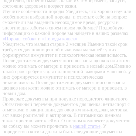
родителей, особенно мамы: каков их темперамент, заслуги,
состояние здоровья и возраст вязки.
Изучите особенности породы
Убедитесь, что хорошо изучили
особенности выбранной породы, и ответьте себе на вопрос:
сможете ли вы выделить необходимое время, ресурсы и
энергию для заботы о своем новом любимце? Подробную
информацию о каждой породе вы найдете в наших разделах
«Породы собак»
и
«Породы кошек»
.
Убедитесь, что малыш старше 2 месяцев
Именно такой срок
требуется для полноценной выкормки малышей: у них
формируется иммунитет и психологическая независимость.
После достижения двухмесячного возраста щенков или котят
можно отнимать от матери и привозить в новый дом.Именно
такой срок требуется для полноценной выкормки малышей: у
них формируется иммунитет и психологическая
независимость. После достижения двухмесячного возраста
щенков или котят можно отнимать от матери и привозить в
новый дом.
Проверьте документы при покупке породистого животного
Обязательный перечень документов для щенка: ветпаспорт с
отметками о вакцинации, договор купли-продажи, метрика,
акт вязки родителей и актировка. В питомниках щенкам
также проставляют клеймо. О полном комплекте документов
на собаку вы можете прочитать в
нашей статье
.
У
породистого котика должны быть следующие документы: