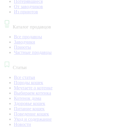
Потерявшиеся
От заводчиков
Из приютов
Каталог продавцов
Все продавцы
Заводчики
Приюты
Частные продавцы
Статьи
Все статьи
Породы кошек
Мечтаете о котенке
Выбираем котенка
Котенок дома
Здоровье кошек
Питание кошек
Поведение кошек
Уход и содержание
Новости