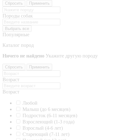
Сбросить
Применить
Породы собак
Выбрать все
Популярные
Каталог пород
Ничего не найдено
Укажите другую породу
Сбросить
Применить
Возраст
Возраст
Любой
Малыш (до 6 месяцев)
Подросток (6-11 месяцев)
Взрослеющий (1-3 года)
Взрослый (4-6 лет)
Стареющий (7-11 лет)