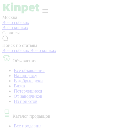
Москва
Всё о собаках
Всё о кошках
Сервисы
Поиск по статьям
Всё о собаках
Всё о кошках
Объявления
Все объявления
На продажу
В добрые руки
Вязка
Потерявшиеся
От заводчиков
Из приютов
Каталог продавцов
Все продавцы