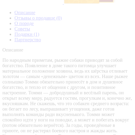
Описание
Отзывы о продавце
(0)
О породе
Советы
Подарки
(1)
Партнерство
Описание
По народным приметам, рыжие собаки приводят за собой
богатство. Появление в доме такого питомца улучшает
материальное положение хозяина, ведь их шёрстка отливает
золотом — самым «денежным» цветом из всех. Наше рыжее
солнышко Томми обязательно принесёт в дом и душевное
богатство, и тепло от общения с другом, и позитивное
настроение. Томми — добродушный и весёлый парень, он
открыт всему миру, радуется гостям, прогулкам и, конечно же,
вкусняшкам. Не скажешь, что это собакен среднего возраста:
он бегает по лесу, выпрашивает угощения, даже готов
выполнять команды ради вкусненького. Томми может
спокойно идти у ноги на поводке, а может и побегать вокруг
(потом обязательно вернётся). За годы, проведённые в
приюте, он не растерял боевого настроя и жажды жить.