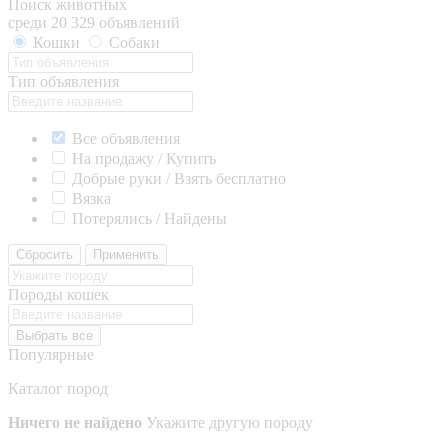
Поиск животных
среди 20 329 объявлений
Кошки
Собаки
Тип объявления
Все объявления
На продажу / Купить
Добрые руки / Взять бесплатно
Вязка
Потерялись / Найдены
Сбросить
Применить
Породы кошек
Выбрать все
Популярные
Каталог пород
Ничего не найдено
Укажите другую породу