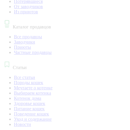
Потерявшиеся
От заводчиков
Из приютов
Каталог продавцов
Все продавцы
Заводчики
Приюты
Частные продавцы
Статьи
Все статьи
Породы кошек
Мечтаете о котенке
Выбираем котенка
Котенок дома
Здоровье кошек
Питание кошек
Поведение кошек
Уход и содержание
Новости