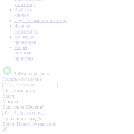
у питомца
Выбрать
кличку
Изучаем эмоции питомца
Журнал
о питомцах
Kinpet для
продавцов
Kinpet
помогает
приютам
Войти в профиль
Подать объявление
Нет результатов
Войти
Москва
Ваш город
Москва
?
Выбрать город
Да
Город подтверждён
Войти
Подать объявление