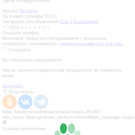
найти любящую семью.
Москва
На карте
На Kinpet c декабря 2023 г.
Завершено 216 объявлений
Еще 176 активных
+7 (926) ⚬⚬⚬ ⚬⚬ ⚬⚬
Показать телефон
Внимание:
Перед контактированием с продавцом,
пожалуйста, ознакомьтесь с
рекомендациями при покупке.
Сохранить
Вы отключили уведомления
Мы не сможем отправить вам уведомление об изменении
цены
Включить
Поделиться
https://kinpet.ru/card/moskva/sobaki/tommi-38128/?
utm_source=linkcopy&utm_medium=referral&utm_campaign=sharec
Ссылка скопирована