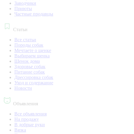
Заводчики
Приюты
Частные продавцы
Статьи
Все статьи
Породы собак
Мечтаете о щенке
Выбираем щенка
Щенок дома
Здоровье собак
Питание собак
Дрессировка собак
Уход и содержание
Новости
Объявления
Все объявления
На продажу
В добрые руки
Вязка