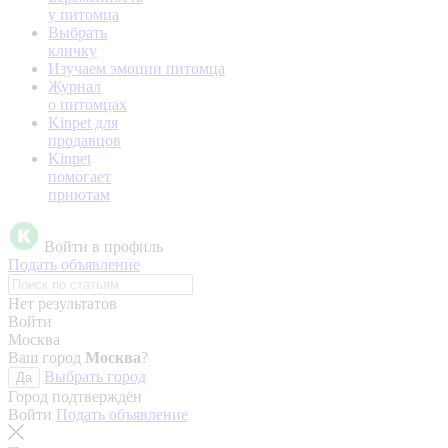
у питомца
Выбрать
кличку
Изучаем эмоции питомца
Журнал
о питомцах
Kinpet для
продавцов
Kinpet
помогает
приютам
Войти в профиль
Подать объявление
Нет результатов
Войти
Москва
Ваш город
Москва
?
Выбрать город
Да
Город подтверждён
Войти
Подать объявление