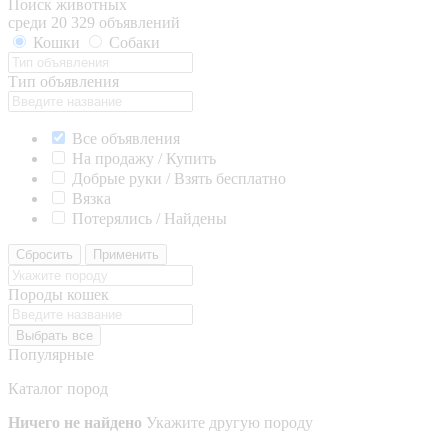
Поиск животных
среди 20 329 объявлений
Кошки
Собаки
Тип объявления
Все объявления
На продажу / Купить
Добрые руки / Взять бесплатно
Вязка
Потерялись / Найдены
Сбросить
Применить
Породы кошек
Выбрать все
Популярные
Каталог пород
Ничего не найдено
Укажите другую породу