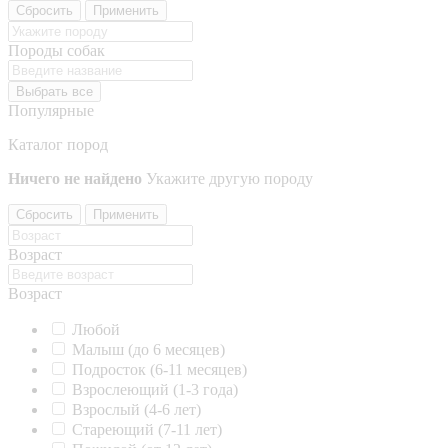
Сбросить
Применить
Породы собак
Выбрать все
Популярные
Каталог пород
Ничего не найдено
Укажите другую породу
Сбросить
Применить
Возраст
Возраст
Любой
Малыш (до 6 месяцев)
Подросток (6-11 месяцев)
Взрослеющий (1-3 года)
Взрослый (4-6 лет)
Стареющий (7-11 лет)