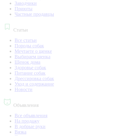
Заводчики
Приюты
Частные продавцы
Статьи
Все статьи
Породы собак
Мечтаете о щенке
Выбираем щенка
Щенок дома
Здоровье собак
Питание собак
Дрессировка собак
Уход и содержание
Новости
Объявления
Все объявления
На продажу
В добрые руки
Вязка