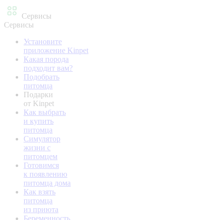
Сервисы
Сервисы
Установите
приложение Kinpet
Какая порода
подходит вам?
Подобрать
питомца
Подарки
от Kinpet
Как выбрать
и купить
питомца
Симулятор
жизни с
питомцем
Готовимся
к появлению
питомца дома
Как взять
питомца
из приюта
Беременность