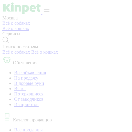
Москва
Всё о собаках
Всё о кошках
Сервисы
Поиск по статьям
Всё о собаках
Всё о кошках
Объявления
Все объявления
На продажу
В добрые руки
Вязка
Потерявшиеся
От заводчиков
Из приютов
Каталог продавцов
Все продавцы