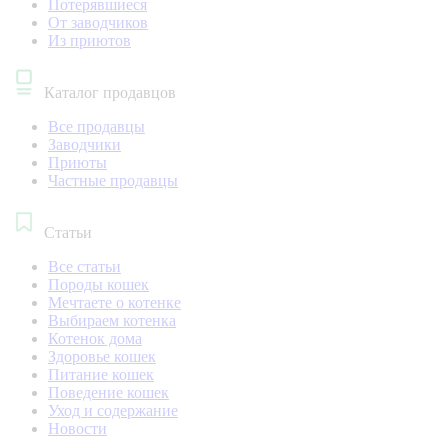
Потерявшиеся
От заводчиков
Из приютов
Каталог продавцов
Все продавцы
Заводчики
Приюты
Частные продавцы
Статьи
Все статьи
Породы кошек
Мечтаете о котенке
Выбираем котенка
Котенок дома
Здоровье кошек
Питание кошек
Поведение кошек
Уход и содержание
Новости