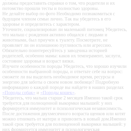
должны предоставить справки о том, что родители и их
потомство прошли тесты и полностью здоровы.
Не делайте выбор по фото
Необходимо познакомиться с
будущим членом семьи лично. Так вы убедитесь в его
здоровье и определитесь с характером.
Уточните, социализирован ли маленький питомец
Убедитесь,
что малыш с рождения активно общался с людьми и
животными, был приучен к туалету. Посмотрите, не
проявляет ли он излишнюю пугливость или агрессию.
Обязательно поинтересуйтесь у заводчика историей
родителей, особенно мамы: каков их темперамент, заслуги,
состояние здоровья и возраст вязки.
Изучите особенности породы
Убедитесь, что хорошо изучили
особенности выбранной породы, и ответьте себе на вопрос:
сможете ли вы выделить необходимое время, ресурсы и
энергию для заботы о своем новом любимце? Подробную
информацию о каждой породе вы найдете в наших разделах
«Породы собак»
и
«Породы кошек»
.
Убедитесь, что малыш старше 2 месяцев
Именно такой срок
требуется для полноценной выкормки малышей: у них
формируется иммунитет и психологическая независимость.
После достижения двухмесячного возраста щенков или котят
можно отнимать от матери и привозить в новый дом.Именно
такой срок требуется для полноценной выкормки малышей: у
них формируется иммунитет и психологическая