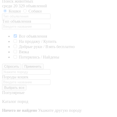
Поиск животных
среди 20 329 объявлений
Кошки
Собаки
Тип объявления
Все объявления
На продажу / Купить
Добрые руки / Взять бесплатно
Вязка
Потерялись / Найдены
Сбросить
Применить
Породы кошек
Выбрать все
Популярные
Каталог пород
Ничего не найдено
Укажите другую породу