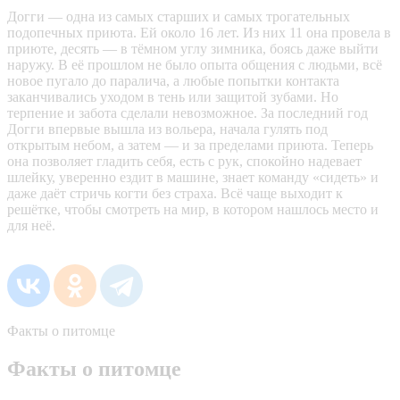
Догги — одна из самых старших и самых трогательных
подопечных приюта. Ей около 16 лет. Из них 11 она провела в
приюте, десять — в тёмном углу зимника, боясь даже выйти
наружу. В её прошлом не было опыта общения с людьми, всё
новое пугало до паралича, а любые попытки контакта
заканчивались уходом в тень или защитой зубами. Но
терпение и забота сделали невозможное. За последний год
Догги впервые вышла из вольера, начала гулять под
открытым небом, а затем — и за пределами приюта. Теперь
она позволяет гладить себя, есть с рук, спокойно надевает
шлейку, уверенно ездит в машине, знает команду «сидеть» и
даже даёт стричь когти без страха. Всё чаще выходит к
решётке, чтобы смотреть на мир, в котором нашлось место и
для неё.
Факты о питомце
Факты о питомце