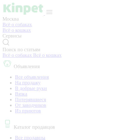
Москва
Всё о собаках
Всё о кошках
Сервисы
Поиск по статьям
Всё о собаках
Всё о кошках
Объявления
Все объявления
На продажу
В добрые руки
Вязка
Потерявшиеся
От заводчиков
Из приютов
Каталог продавцов
Все продавцы