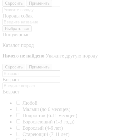
Сбросить
Применить
Породы собак
Выбрать все
Популярные
Каталог пород
Ничего не найдено
Укажите другую породу
Сбросить
Применить
Возраст
Возраст
Любой
Малыш (до 6 месяцев)
Подросток (6-11 месяцев)
Взрослеющий (1-3 года)
Взрослый (4-6 лет)
Стареющий (7-11 лет)