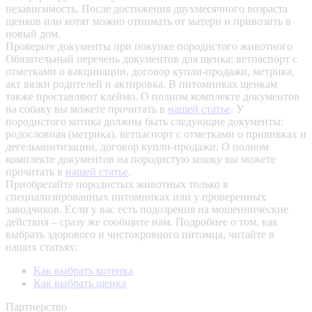
независимость. После достижения двухмесячного возраста
щенков или котят можно отнимать от матери и привозить в
новый дом.
Проверьте документы при покупке породистого животного
Обязательный перечень документов для щенка: ветпаспорт с
отметками о вакцинации, договор купли-продажи, метрика,
акт вязки родителей и актировка. В питомниках щенкам
также проставляют клеймо. О полном комплекте документов
на собаку вы можете прочитать в
нашей статье
.
У
породистого котика должны быть следующие документы:
родословная (метрика), ветпаспорт с отметками о прививках и
дегельминтизации, договор купли-продажи. О полном
комплекте документов на породистую кошку вы можете
прочитать в
нашей статье
.
Приобретайте породистых животных только в
специализированных питомниках или у проверенных
заводчиков. Если у вас есть подозрения на мошеннические
действия – сразу же сообщите нам.
Подробнее о том, как
выбрать здорового и чистокровного питомца, читайте в
наших статьях:
Как выбрать котенка
Как выбрать щенка
Партнерство