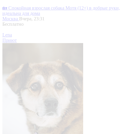
🏡 Спокойная взрослая собака Мотя (12+) в добрые руки,
идеальна для дома
Москва
Вчера, 23:31
Бесплатно
Lena
Приют