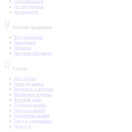
Потерявшиеся
От заводчиков
Из приютов
Каталог продавцов
Все продавцы
Заводчики
Приюты
Частные продавцы
Статьи
Все статьи
Породы кошек
Мечтаете о котенке
Выбираем котенка
Котенок дома
Здоровье кошек
Питание кошек
Поведение кошек
Уход и содержание
Новости