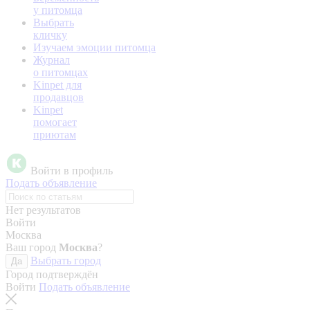
у питомца
Выбрать
кличку
Изучаем эмоции питомца
Журнал
о питомцах
Kinpet для
продавцов
Kinpet
помогает
приютам
Войти в профиль
Подать объявление
Нет результатов
Войти
Москва
Ваш город
Москва
?
Выбрать город
Да
Город подтверждён
Войти
Подать объявление