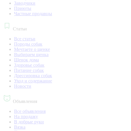
Заводчики
Приюты
Частные продавцы
Статьи
Все статьи
Породы собак
Мечтаете о щенке
Выбираем щенка
Щенок дома
Здоровье собак
Питание собак
Дрессировка собак
Уход и содержание
Новости
Объявления
Все объявления
На продажу
В добрые руки
Вязка