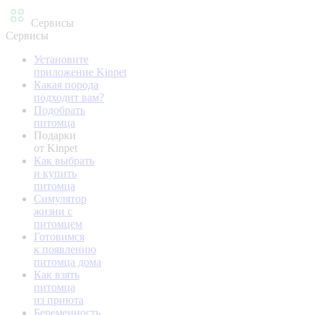
Сервисы
Сервисы
Установите
приложение Kinpet
Какая порода
подходит вам?
Подобрать
питомца
Подарки
от Kinpet
Как выбрать
и купить
питомца
Симулятор
жизни с
питомцем
Готовимся
к появлению
питомца дома
Как взять
питомца
из приюта
Беременность