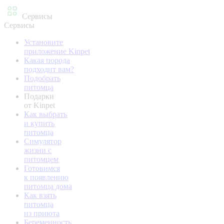
Сервисы
Сервисы
Установите
приложение Kinpet
Какая порода
подходит вам?
Подобрать
питомца
Подарки
от Kinpet
Как выбрать
и купить
питомца
Симулятор
жизни с
питомцем
Готовимся
к появлению
питомца дома
Как взять
питомца
из приюта
Беременность