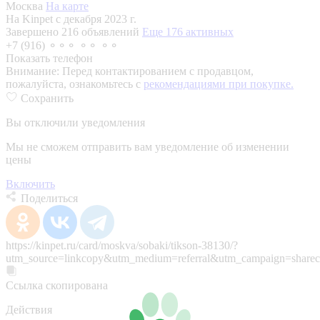
Москва
На карте
На Kinpet c декабря 2023 г.
Завершено 216 объявлений
Еще 176 активных
+7 (916) ⚬⚬⚬ ⚬⚬ ⚬⚬
Показать телефон
Внимание:
Перед контактированием с продавцом,
пожалуйста, ознакомьтесь с
рекомендациями при покупке.
Сохранить
Вы отключили уведомления
Мы не сможем отправить вам уведомление об изменении
цены
Включить
Поделиться
https://kinpet.ru/card/moskva/sobaki/tikson-38130/?
utm_source=linkcopy&utm_medium=referral&utm_campaign=sharec
Ссылка скопирована
Действия