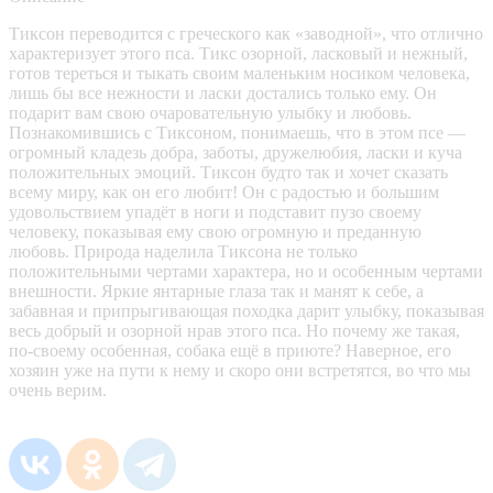
Тиксон переводится с греческого как «заводной», что отлично
характеризует этого пса. Тикс озорной, ласковый и нежный,
готов тереться и тыкать своим маленьким носиком человека,
лишь бы все нежности и ласки достались только ему. Он
подарит вам свою очаровательную улыбку и любовь.
Познакомившись с Тиксоном, понимаешь, что в этом псе —
огромный кладезь добра, заботы, дружелюбия, ласки и куча
положительных эмоций. Тиксон будто так и хочет сказать
всему миру, как он его любит! Он с радостью и большим
удовольствием упадёт в ноги и подставит пузо своему
человеку, показывая ему свою огромную и преданную
любовь. Природа наделила Тиксона не только
положительными чертами характера, но и особенным чертами
внешности. Яркие янтарные глаза так и манят к себе, а
забавная и припрыгивающая походка дарит улыбку, показывая
весь добрый и озорной нрав этого пса. Но почему же такая,
по-своему особенная, собака ещё в приюте? Наверное, его
хозяин уже на пути к нему и скоро они встретятся, во что мы
очень верим.