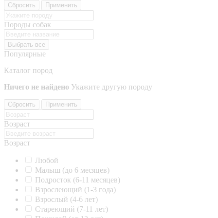
Сбросить
Применить
Породы собак
Выбрать все
Популярные
Каталог пород
Ничего не найдено
Укажите другую породу
Сбросить
Применить
Возраст
Возраст
Любой
Малыш (до 6 месяцев)
Подросток (6-11 месяцев)
Взрослеющий (1-3 года)
Взрослый (4-6 лет)
Стареющий (7-11 лет)