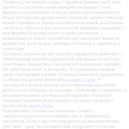
Убедитесь, что малыш старше 2 месяцев
Именно такой срок
требуется для полноценной выкормки малышей: у них
формируется иммунитет и психологическая независимость.
После достижения двухмесячного возраста щенков или котят
можно отнимать от матери и привозить в новый дом.Именно
такой срок требуется для полноценной выкормки малышей: у
них формируется иммунитет и психологическая
независимость. После достижения двухмесячного возраста
щенков или котят можно отнимать от матери и привозить в
новый дом.
Проверьте документы при покупке породистого животного
Обязательный перечень документов для щенка: ветпаспорт с
отметками о вакцинации, договор купли-продажи, метрика,
акт вязки родителей и актировка. В питомниках щенкам
также проставляют клеймо. О полном комплекте документов
на собаку вы можете прочитать в
нашей статье
.
У
породистого котика должны быть следующие документы:
родословная (метрика), ветпаспорт с отметками о прививках и
дегельминтизации, договор купли-продажи. О полном
комплекте документов на породистую кошку вы можете
прочитать в
нашей статье
.
Приобретайте породистых животных только в
специализированных питомниках или у проверенных
заводчиков. Если у вас есть подозрения на мошеннические
действия – сразу же сообщите нам.
Подробнее о том, как