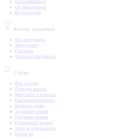
Потерявшиеся
От заводчиков
Из приютов
Каталог продавцов
Все продавцы
Заводчики
Приюты
Частные продавцы
Статьи
Все статьи
Породы кошек
Мечтаете о котенке
Выбираем котенка
Котенок дома
Здоровье кошек
Питание кошек
Поведение кошек
Уход и содержание
Новости