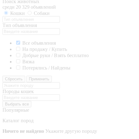
Поиск животных
среди 20 329 объявлений
Кошки
Собаки
Тип объявления
Все объявления
На продажу / Купить
Добрые руки / Взять бесплатно
Вязка
Потерялись / Найдены
Сбросить
Применить
Породы кошек
Выбрать все
Популярные
Каталог пород
Ничего не найдено
Укажите другую породу