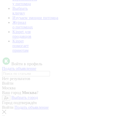
у питомца
Выбрать
кличку
Изучаем эмоции питомца
Журнал
о питомцах
Kinpet для
продавцов
Kinpet
помогает
приютам
Войти в профиль
Подать объявление
Нет результатов
Войти
Москва
Ваш город
Москва
?
Выбрать город
Да
Город подтверждён
Войти
Подать объявление