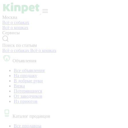
Москва
Всё о собаках
Всё о кошках
Сервисы
Поиск по статьям
Всё о собаках
Всё о кошках
Объявления
Все объявления
На продажу
В добрые руки
Вязка
Потерявшиеся
От заводчиков
Из приютов
Каталог продавцов
Все продавцы