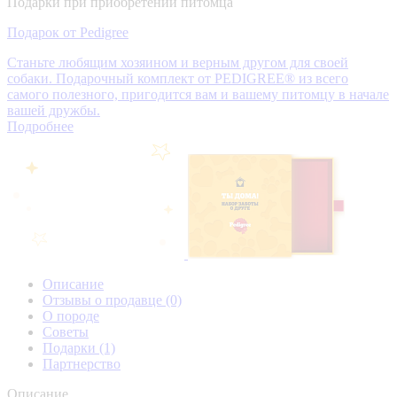
Подарки при приобретении питомца
Подарок от Pedigree
Станьте любящим хозяином и верным другом для своей
собаки. Подарочный комплект от PEDIGREE® из всего
самого полезного, пригодится вам и вашему питомцу в начале
вашей дружбы.
Подробнее
Описание
Отзывы о продавце
(0)
О породе
Советы
Подарки
(1)
Партнерство
Описание