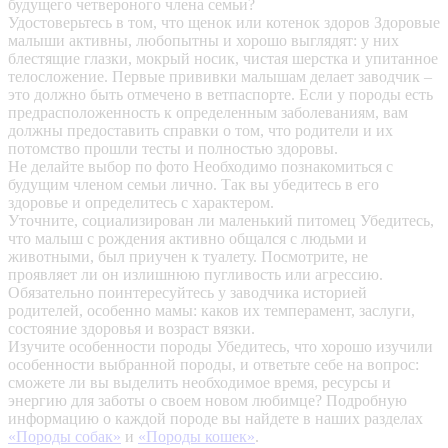
будущего четвероного члена семьи?
Удостоверьтесь в том, что щенок или котенок здоров
Здоровые
малыши активны, любопытны и хорошо выглядят: у них
блестящие глазки, мокрый носик, чистая шерстка и упитанное
телосложение. Первые прививки малышам делает заводчик –
это должно быть отмечено в ветпаспорте. Если у породы есть
предрасположенность к определенным заболеваниям, вам
должны предоставить справки о том, что родители и их
потомство прошли тесты и полностью здоровы.
Не делайте выбор по фото
Необходимо познакомиться с
будущим членом семьи лично. Так вы убедитесь в его
здоровье и определитесь с характером.
Уточните, социализирован ли маленький питомец
Убедитесь,
что малыш с рождения активно общался с людьми и
животными, был приучен к туалету. Посмотрите, не
проявляет ли он излишнюю пугливость или агрессию.
Обязательно поинтересуйтесь у заводчика историей
родителей, особенно мамы: каков их темперамент, заслуги,
состояние здоровья и возраст вязки.
Изучите особенности породы
Убедитесь, что хорошо изучили
особенности выбранной породы, и ответьте себе на вопрос:
сможете ли вы выделить необходимое время, ресурсы и
энергию для заботы о своем новом любимце? Подробную
информацию о каждой породе вы найдете в наших разделах
«Породы собак»
и
«Породы кошек»
.