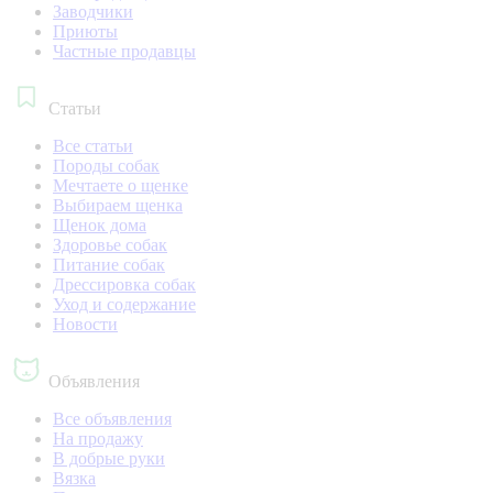
Заводчики
Приюты
Частные продавцы
Статьи
Все статьи
Породы собак
Мечтаете о щенке
Выбираем щенка
Щенок дома
Здоровье собак
Питание собак
Дрессировка собак
Уход и содержание
Новости
Объявления
Все объявления
На продажу
В добрые руки
Вязка