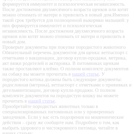
формируется иммунитет и психологическая независимость.
После достижения двухмесячного возраста щенков или котят
можно отнимать от матери и привозить в новый дом.Именно
такой срок требуется для полноценной выкормки малышей: у
них формируется иммунитет и психологическая
независимость. После достижения двухмесячного возраста
щенков или котят можно отнимать от матери и привозить в
новый дом.
Проверьте документы при покупке породистого животного
Обязательный перечень документов для щенка: ветпаспорт с
отметками о вакцинации, договор купли-продажи, метрика,
акт вязки родителей и актировка. В питомниках щенкам
также проставляют клеймо. О полном комплекте документов
на собаку вы можете прочитать в
нашей статье
.
У
породистого котика должны быть следующие документы:
родословная (метрика), ветпаспорт с отметками о прививках и
дегельминтизации, договор купли-продажи. О полном
комплекте документов на породистую кошку вы можете
прочитать в
нашей статье
.
Приобретайте породистых животных только в
специализированных питомниках или у проверенных
заводчиков. Если у вас есть подозрения на мошеннические
действия – сразу же сообщите нам.
Подробнее о том, как
выбрать здорового и чистокровного питомца, читайте в
наших статьях: