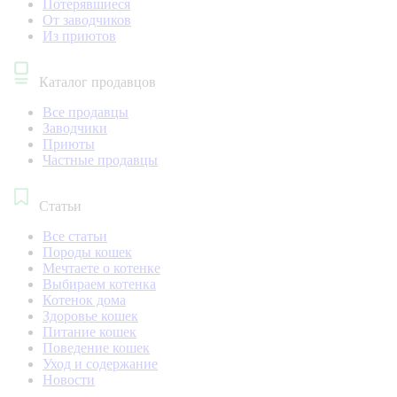
Потерявшиеся
От заводчиков
Из приютов
Каталог продавцов
Все продавцы
Заводчики
Приюты
Частные продавцы
Статьи
Все статьи
Породы кошек
Мечтаете о котенке
Выбираем котенка
Котенок дома
Здоровье кошек
Питание кошек
Поведение кошек
Уход и содержание
Новости