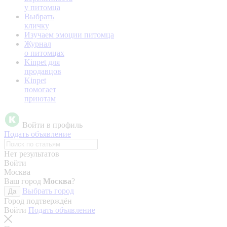
у питомца
Выбрать
кличку
Изучаем эмоции питомца
Журнал
о питомцах
Kinpet для
продавцов
Kinpet
помогает
приютам
Войти в профиль
Подать объявление
Нет результатов
Войти
Москва
Ваш город
Москва
?
Выбрать город
Да
Город подтверждён
Войти
Подать объявление