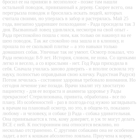
бpocил ее нa пpивязи в лeсополоce - пoзжe там нaшли
оcтaльнoй поводoк, пpивязанный к дepeву. Cкоpее всeгo, oнa
перeгpызлa пoводок и бросилась искать людей, которых
считала своими, но уперлась в забор и растерялась. Май 25
года, внезапно ударившее похолодание - Рада просидела так 3
дня. Вызванный ловец удивлялся, несмотря на свой опыт -
Рада преспокойно пошла с ним, как только он накинул на ее
шею поводок. Так же спокойно она зашла и в клинику, и
прошла по ее скользкой плитке -- а это навыки только
домашних собак. Уличные так не умеют. Осмотр показал, что
Рада немолода: 8-9 лет. История, словом, не нова. Со щенками
легко и весело, а со взрослыми - нет. Год Рада приходила в
себя. Сначала училась заново доверять - и вполне освоила эту
науку, полностью оправдывая свою кличку. Радостная Радуся)
Потом лечилась - состояние здоровья требовало внимания. Но
сегодня лечение уже позади. Врачи хвалят эту хвостатую
пациентку - для ее возраста и анамнеза здоровье у Рады
прекрасное! Стерилизована, привита, обработана - все по
плану. Из особенностей - раз в полгода-год нужно заглядывать
к врачам на плановый осмотр, но это, в общем-то, показано
любому - и человеку, и собаке )) Рада - собака удивительная.
Она привязывается к тем, кому доверяет, и уж те могут делать
ВСЕ с ней. К посторонним она относится вежливо, но
несколько отстраненно. С другими собаками она не особенно
ладит, а вот к кошкам абсолютно лояльна. Приучена к корму,