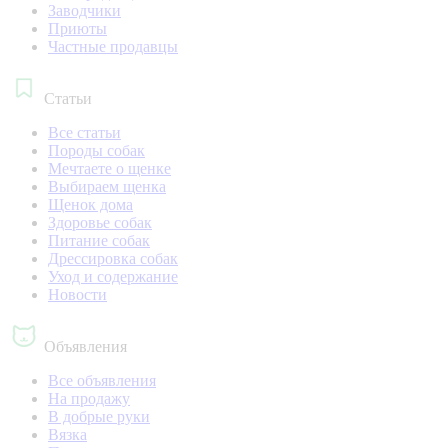
Заводчики
Приюты
Частные продавцы
Статьи
Все статьи
Породы собак
Мечтаете о щенке
Выбираем щенка
Щенок дома
Здоровье собак
Питание собак
Дрессировка собак
Уход и содержание
Новости
Объявления
Все объявления
На продажу
В добрые руки
Вязка