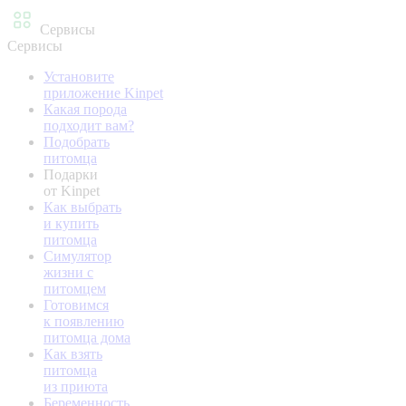
Сервисы
Сервисы
Установите
приложение Kinpet
Какая порода
подходит вам?
Подобрать
питомца
Подарки
от Kinpet
Как выбрать
и купить
питомца
Симулятор
жизни с
питомцем
Готовимся
к появлению
питомца дома
Как взять
питомца
из приюта
Беременность