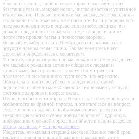
малыши активны, любопытны и хорошо выглядят: у них
блестящие глазки, мокрый носик, чистая шерстка и упитанное
телосложение. Первые прививки малышам делает заводчик –
это должно быть отмечено в ветпаспорте. Если у породы есть
предрасположенность к определенным заболеваниям, вам
должны предоставить справки о том, что родители и их
потомство прошли тесты и полностью здоровы.
Не делайте выбор по фото
Необходимо познакомиться с
будущим членом семьи лично. Так вы убедитесь в его
здоровье и определитесь с характером.
Уточните, социализирован ли маленький питомец
Убедитесь,
что малыш с рождения активно общался с людьми и
животными, был приучен к туалету. Посмотрите, не
проявляет ли он излишнюю пугливость или агрессию.
Обязательно поинтересуйтесь у заводчика историей
родителей, особенно мамы: каков их темперамент, заслуги,
состояние здоровья и возраст вязки.
Изучите особенности породы
Убедитесь, что хорошо изучили
особенности выбранной породы, и ответьте себе на вопрос:
сможете ли вы выделить необходимое время, ресурсы и
энергию для заботы о своем новом любимце? Подробную
информацию о каждой породе вы найдете в наших разделах
«Породы собак»
и
«Породы кошек»
.
Убедитесь, что малыш старше 2 месяцев
Именно такой срок
требуется для полноценной выкормки малышей: у них