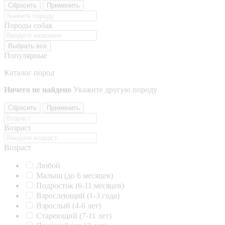
Сбросить
Применить
Породы собак
Выбрать все
Популярные
Каталог пород
Ничего не найдено
Укажите другую породу
Сбросить
Применить
Возраст
Возраст
Любой
Малыш (до 6 месяцев)
Подросток (6-11 месяцев)
Взрослеющий (1-3 года)
Взрослый (4-6 лет)
Стареющий (7-11 лет)