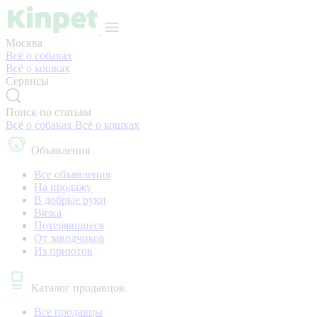
Москва
Всё о собаках
Всё о кошках
Сервисы
Поиск по статьям
Всё о собаках
Всё о кошках
Объявления
Все объявления
На продажу
В добрые руки
Вязка
Потерявшиеся
От заводчиков
Из приютов
Каталог продавцов
Все продавцы