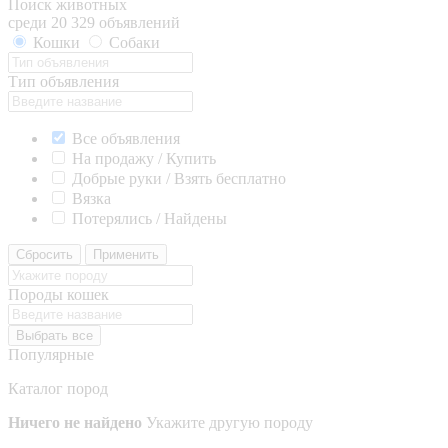
Поиск животных
среди 20 329 объявлений
Кошки
Собаки
Тип объявления
Все объявления
На продажу / Купить
Добрые руки / Взять бесплатно
Вязка
Потерялись / Найдены
Сбросить
Применить
Породы кошек
Выбрать все
Популярные
Каталог пород
Ничего не найдено
Укажите другую породу