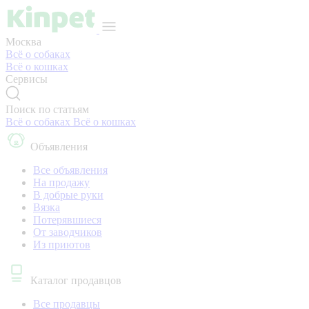
Москва
Всё о собаках
Всё о кошках
Сервисы
Поиск по статьям
Всё о собаках
Всё о кошках
Объявления
Все объявления
На продажу
В добрые руки
Вязка
Потерявшиеся
От заводчиков
Из приютов
Каталог продавцов
Все продавцы