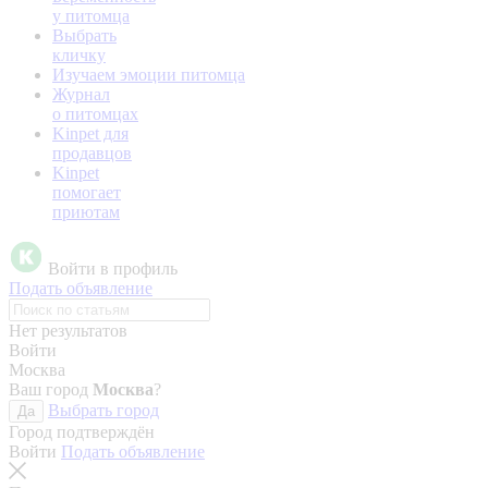
у питомца
Выбрать
кличку
Изучаем эмоции питомца
Журнал
о питомцах
Kinpet для
продавцов
Kinpet
помогает
приютам
Войти в профиль
Подать объявление
Нет результатов
Войти
Москва
Ваш город
Москва
?
Выбрать город
Да
Город подтверждён
Войти
Подать объявление