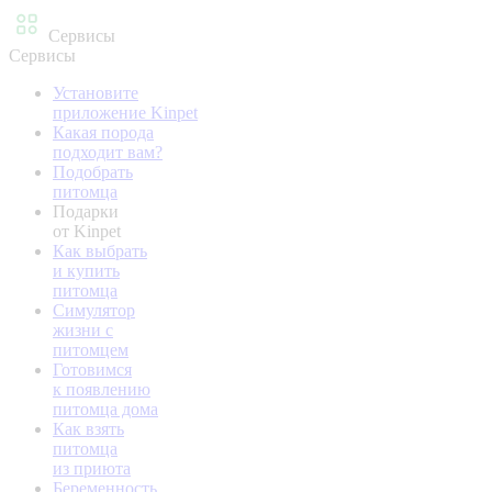
Сервисы
Сервисы
Установите
приложение Kinpet
Какая порода
подходит вам?
Подобрать
питомца
Подарки
от Kinpet
Как выбрать
и купить
питомца
Симулятор
жизни с
питомцем
Готовимся
к появлению
питомца дома
Как взять
питомца
из приюта
Беременность