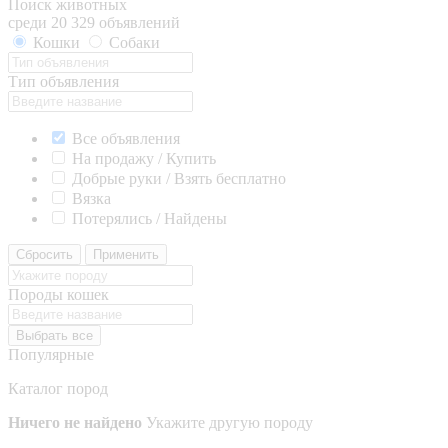
Поиск животных
среди 20 329 объявлений
Кошки
Собаки
Тип объявления
Все объявления
На продажу / Купить
Добрые руки / Взять бесплатно
Вязка
Потерялись / Найдены
Сбросить
Применить
Породы кошек
Выбрать все
Популярные
Каталог пород
Ничего не найдено
Укажите другую породу