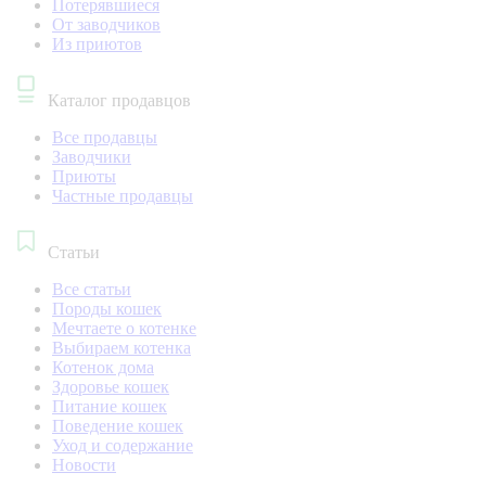
Потерявшиеся
От заводчиков
Из приютов
Каталог продавцов
Все продавцы
Заводчики
Приюты
Частные продавцы
Статьи
Все статьи
Породы кошек
Мечтаете о котенке
Выбираем котенка
Котенок дома
Здоровье кошек
Питание кошек
Поведение кошек
Уход и содержание
Новости