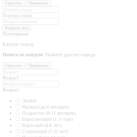
Сбросить
Применить
Породы собак
Выбрать все
Популярные
Каталог пород
Ничего не найдено
Укажите другую породу
Сбросить
Применить
Возраст
Возраст
Любой
Малыш (до 6 месяцев)
Подросток (6-11 месяцев)
Взрослеющий (1-3 года)
Взрослый (4-6 лет)
Стареющий (7-11 лет)