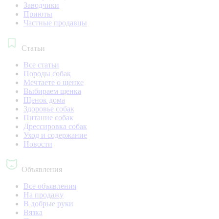
Заводчики
Приюты
Частные продавцы
Статьи
Все статьи
Породы собак
Мечтаете о щенке
Выбираем щенка
Щенок дома
Здоровье собак
Питание собак
Дрессировка собак
Уход и содержание
Новости
Объявления
Все объявления
На продажу
В добрые руки
Вязка