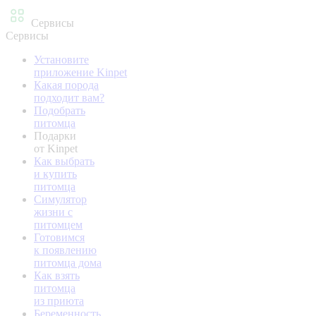
Сервисы
Сервисы
Установите
приложение Kinpet
Какая порода
подходит вам?
Подобрать
питомца
Подарки
от Kinpet
Как выбрать
и купить
питомца
Симулятор
жизни с
питомцем
Готовимся
к появлению
питомца дома
Как взять
питомца
из приюта
Беременность