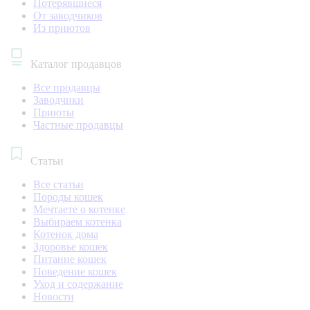
Потерявшиеся
От заводчиков
Из приютов
Каталог продавцов
Все продавцы
Заводчики
Приюты
Частные продавцы
Статьи
Все статьи
Породы кошек
Мечтаете о котенке
Выбираем котенка
Котенок дома
Здоровье кошек
Питание кошек
Поведение кошек
Уход и содержание
Новости