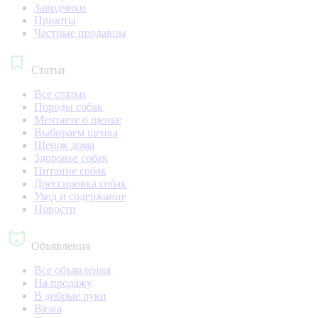
Заводчики
Приюты
Частные продавцы
Статьи
Все статьи
Породы собак
Мечтаете о щенке
Выбираем щенка
Щенок дома
Здоровье собак
Питание собак
Дрессировка собак
Уход и содержание
Новости
Объявления
Все объявления
На продажу
В добрые руки
Вязка