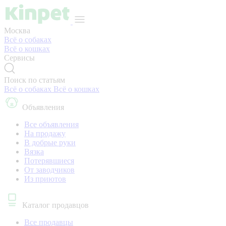
Москва
Всё о собаках
Всё о кошках
Сервисы
Поиск по статьям
Всё о собаках
Всё о кошках
Объявления
Все объявления
На продажу
В добрые руки
Вязка
Потерявшиеся
От заводчиков
Из приютов
Каталог продавцов
Все продавцы