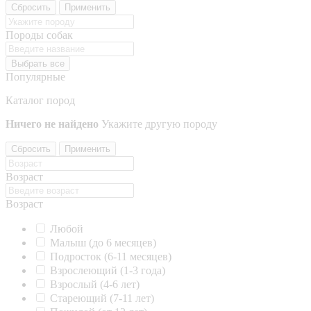
Сбросить
Применить
Породы собак
Выбрать все
Популярные
Каталог пород
Ничего не найдено
Укажите другую породу
Сбросить
Применить
Возраст
Возраст
Любой
Малыш (до 6 месяцев)
Подросток (6-11 месяцев)
Взрослеющий (1-3 года)
Взрослый (4-6 лет)
Стареющий (7-11 лет)