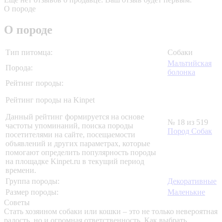
О породе
О породе
Тип питомца:
Собаки
Мальтийская
Порода:
болонка
Рейтинг породы:
Рейтинг породы на Kinpet
Данный рейтинг формируется на основе
№ 18 из 519
частоты упоминаний, поиска породы
Пород Собак
посетителями на сайте, посещаемости
объявлений и других параметрах, которые
помогают определить популярность породы
на площадке Kinpet.ru в текущий период
времени.
Группа породы:
Декоративные
Размер породы:
Маленькие
Советы
Стать хозяином собаки или кошки – это не только невероятная
радость, но и огромная ответственность. Как выбрать