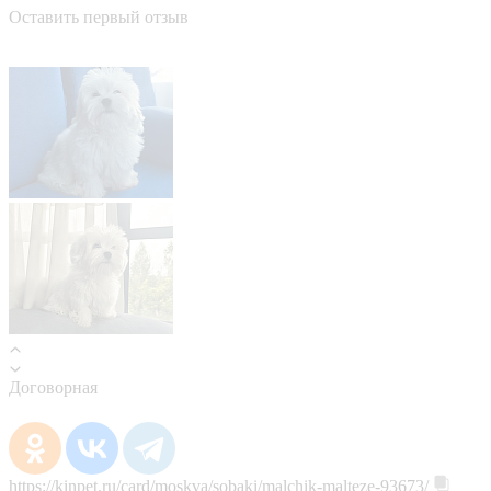
Оставить первый отзыв
Договорная
https://kinpet.ru/card/moskva/sobaki/malchik-malteze-93673/