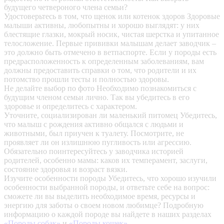
будущего четвероного члена семьи?
Удостоверьтесь в том, что щенок или котенок здоров
Здоровые
малыши активны, любопытны и хорошо выглядят: у них
блестящие глазки, мокрый носик, чистая шерстка и упитанное
телосложение. Первые прививки малышам делает заводчик –
это должно быть отмечено в ветпаспорте. Если у породы есть
предрасположенность к определенным заболеваниям, вам
должны предоставить справки о том, что родители и их
потомство прошли тесты и полностью здоровы.
Не делайте выбор по фото
Необходимо познакомиться с
будущим членом семьи лично. Так вы убедитесь в его
здоровье и определитесь с характером.
Уточните, социализирован ли маленький питомец
Убедитесь,
что малыш с рождения активно общался с людьми и
животными, был приучен к туалету. Посмотрите, не
проявляет ли он излишнюю пугливость или агрессию.
Обязательно поинтересуйтесь у заводчика историей
родителей, особенно мамы: каков их темперамент, заслуги,
состояние здоровья и возраст вязки.
Изучите особенности породы
Убедитесь, что хорошо изучили
особенности выбранной породы, и ответьте себе на вопрос:
сможете ли вы выделить необходимое время, ресурсы и
энергию для заботы о своем новом любимце? Подробную
информацию о каждой породе вы найдете в наших разделах
«Породы собак»
и
«Породы кошек»
.