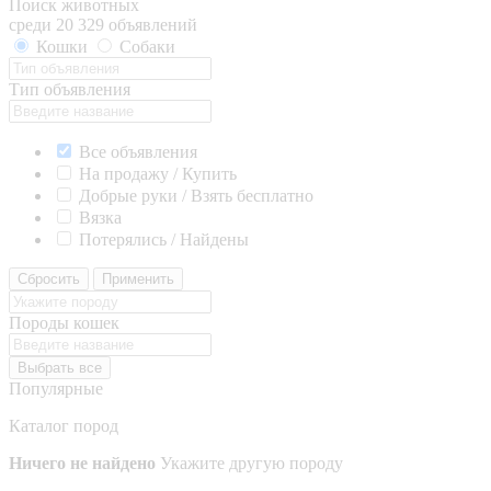
Поиск животных
среди 20 329 объявлений
Кошки
Собаки
Тип объявления
Все объявления
На продажу / Купить
Добрые руки / Взять бесплатно
Вязка
Потерялись / Найдены
Сбросить
Применить
Породы кошек
Выбрать все
Популярные
Каталог пород
Ничего не найдено
Укажите другую породу