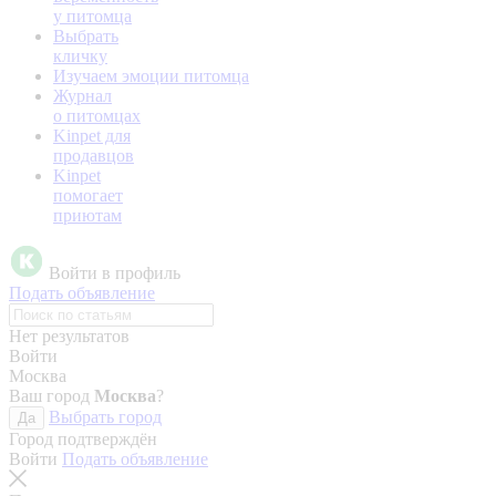
у питомца
Выбрать
кличку
Изучаем эмоции питомца
Журнал
о питомцах
Kinpet для
продавцов
Kinpet
помогает
приютам
Войти в профиль
Подать объявление
Нет результатов
Войти
Москва
Ваш город
Москва
?
Выбрать город
Да
Город подтверждён
Войти
Подать объявление