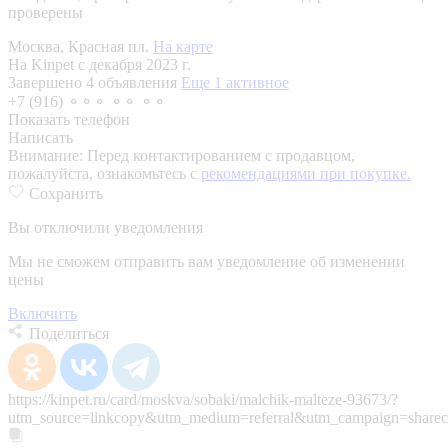
проверены
Москва, Красная пл.
На карте
На Kinpet c декабря 2023 г.
Завершено 4 объявления
Еще 1 активное
+7 (916) ⚬⚬⚬ ⚬⚬ ⚬⚬
Показать телефон
Написать
Внимание:
Перед контактированием с продавцом,
пожалуйста, ознакомьтесь с
рекомендациями при покупке.
Сохранить
Вы отключили уведомления
Мы не сможем отправить вам уведомление об изменении
цены
Включить
Поделиться
https://kinpet.ru/card/moskva/sobaki/malchik-malteze-93673/?
utm_source=linkcopy&utm_medium=referral&utm_campaign=sharec