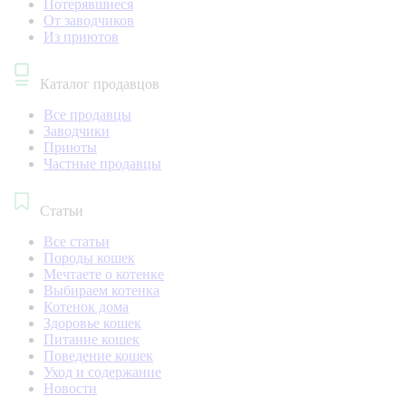
Потерявшиеся
От заводчиков
Из приютов
Каталог продавцов
Все продавцы
Заводчики
Приюты
Частные продавцы
Статьи
Все статьи
Породы кошек
Мечтаете о котенке
Выбираем котенка
Котенок дома
Здоровье кошек
Питание кошек
Поведение кошек
Уход и содержание
Новости