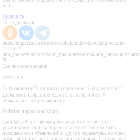
цены
Включить
Поделиться
https://kinpet.ru/card/moskva/sobaki/mikro-devochka-bolonka-
122762/?
utm_source=linkcopy&utm_medium=referral&utm_campaign=sharec
Ссылка скопирована
Действия
Позвонить
Написать сообщение
Поделиться
Добавить в избранное
Удалить из избранного
Пожаловаться на объявление
Рейтинг породы на Kinpet
Данный рейтинг формируется на основе частоты
упоминаний, поиска породы посетителями на сайте,
посещаемости объявлений и других параметрах, которые
помогают определить популярность породы на площадке