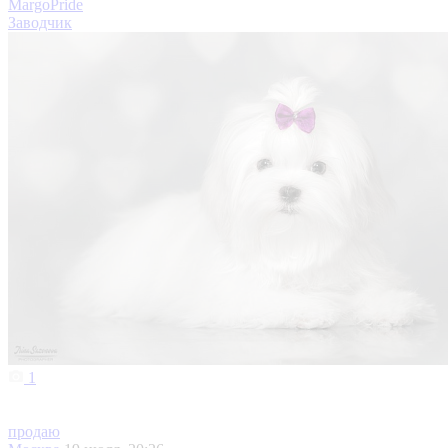
MargoPride
Заводчик
1
продаю