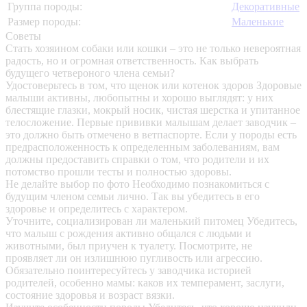
Группа породы:
Декоративные
Размер породы:
Маленькие
Советы
Стать хозяином собаки или кошки – это не только невероятная
радость, но и огромная ответственность. Как выбрать
будущего четвероного члена семьи?
Удостоверьтесь в том, что щенок или котенок здоров
Здоровые
малыши активны, любопытны и хорошо выглядят: у них
блестящие глазки, мокрый носик, чистая шерстка и упитанное
телосложение. Первые прививки малышам делает заводчик –
это должно быть отмечено в ветпаспорте. Если у породы есть
предрасположенность к определенным заболеваниям, вам
должны предоставить справки о том, что родители и их
потомство прошли тесты и полностью здоровы.
Не делайте выбор по фото
Необходимо познакомиться с
будущим членом семьи лично. Так вы убедитесь в его
здоровье и определитесь с характером.
Уточните, социализирован ли маленький питомец
Убедитесь,
что малыш с рождения активно общался с людьми и
животными, был приучен к туалету. Посмотрите, не
проявляет ли он излишнюю пугливость или агрессию.
Обязательно поинтересуйтесь у заводчика историей
родителей, особенно мамы: каков их темперамент, заслуги,
состояние здоровья и возраст вязки.