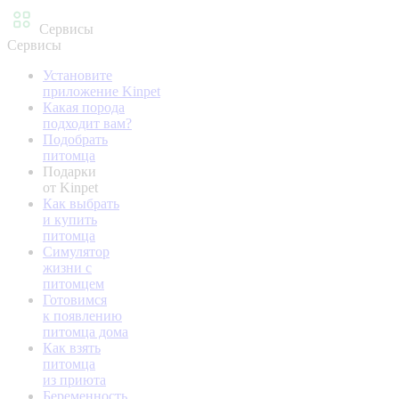
Сервисы
Сервисы
Установите
приложение Kinpet
Какая порода
подходит вам?
Подобрать
питомца
Подарки
от Kinpet
Как выбрать
и купить
питомца
Симулятор
жизни с
питомцем
Готовимся
к появлению
питомца дома
Как взять
питомца
из приюта
Беременность