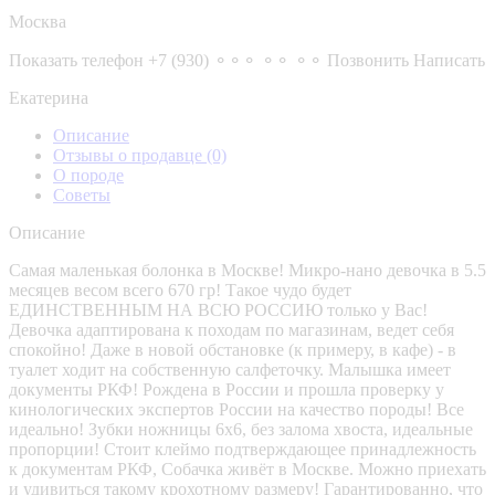
Москва
Показать телефон
+7 (930) ⚬⚬⚬ ⚬⚬ ⚬⚬
Позвонить
Написать
Екатерина
Описание
Отзывы о продавце
(0)
О породе
Советы
Описание
Самая маленькая болонка в Москве! Микро-нано девочка в 5.5
месяцев весом всего 670 гр! Такое чудо будет
ЕДИНСТВЕННЫМ НА ВСЮ РОССИЮ только у Вас!
Девочка адаптирована к походам по магазинам, ведет себя
спокойно! Даже в новой обстановке (к примеру, в кафе) - в
туалет ходит на собственную салфеточку. Малышка имеет
документы РКФ! Рождена в России и прошла проверку у
кинологических экспертов России на качество породы! Все
идеально! Зубки ножницы 6х6, без залома хвоста, идеальные
пропорции! Стоит клеймо подтверждающее принадлежность
к документам РКФ, Собачка живёт в Москве. Можно приехать
и удивиться такому крохотному размеру! Гарантированно, что