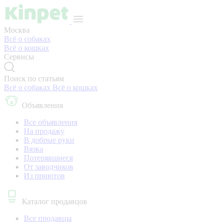
Москва
Всё о собаках
Всё о кошках
Сервисы
Поиск по статьям
Всё о собаках
Всё о кошках
Объявления
Все объявления
На продажу
В добрые руки
Вязка
Потерявшиеся
От заводчиков
Из приютов
Каталог продавцов
Все продавцы