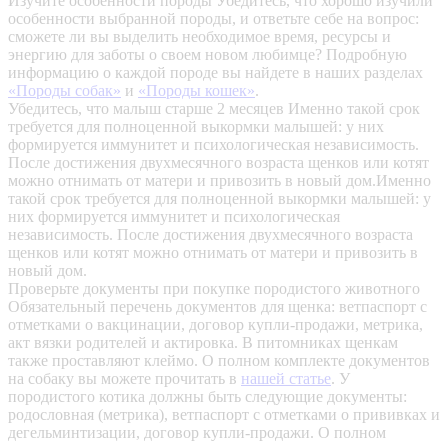
Изучите особенности породы
Убедитесь, что хорошо изучили
особенности выбранной породы, и ответьте себе на вопрос:
сможете ли вы выделить необходимое время, ресурсы и
энергию для заботы о своем новом любимце? Подробную
информацию о каждой породе вы найдете в наших разделах
«Породы собак»
и
«Породы кошек»
.
Убедитесь, что малыш старше 2 месяцев
Именно такой срок
требуется для полноценной выкормки малышей: у них
формируется иммунитет и психологическая независимость.
После достижения двухмесячного возраста щенков или котят
можно отнимать от матери и привозить в новый дом.Именно
такой срок требуется для полноценной выкормки малышей: у
них формируется иммунитет и психологическая
независимость. После достижения двухмесячного возраста
щенков или котят можно отнимать от матери и привозить в
новый дом.
Проверьте документы при покупке породистого животного
Обязательный перечень документов для щенка: ветпаспорт с
отметками о вакцинации, договор купли-продажи, метрика,
акт вязки родителей и актировка. В питомниках щенкам
также проставляют клеймо. О полном комплекте документов
на собаку вы можете прочитать в
нашей статье
.
У
породистого котика должны быть следующие документы:
родословная (метрика), ветпаспорт с отметками о прививках и
дегельминтизации, договор купли-продажи. О полном