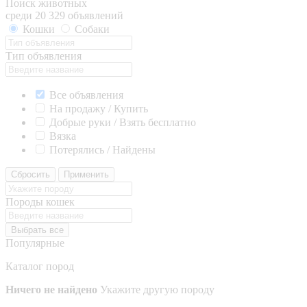
Поиск животных
среди 20 329 объявлений
Кошки
Собаки
Тип объявления
Все объявления
На продажу / Купить
Добрые руки / Взять бесплатно
Вязка
Потерялись / Найдены
Сбросить
Применить
Породы кошек
Выбрать все
Популярные
Каталог пород
Ничего не найдено
Укажите другую породу