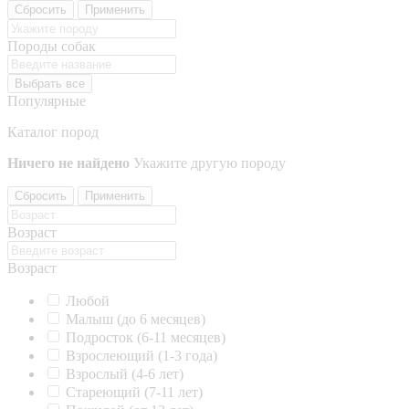
Сбросить
Применить
Породы собак
Выбрать все
Популярные
Каталог пород
Ничего не найдено
Укажите другую породу
Сбросить
Применить
Возраст
Возраст
Любой
Малыш (до 6 месяцев)
Подросток (6-11 месяцев)
Взрослеющий (1-3 года)
Взрослый (4-6 лет)
Стареющий (7-11 лет)