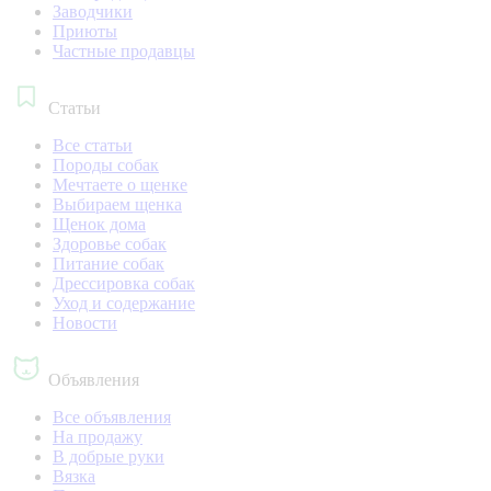
Заводчики
Приюты
Частные продавцы
Статьи
Все статьи
Породы собак
Мечтаете о щенке
Выбираем щенка
Щенок дома
Здоровье собак
Питание собак
Дрессировка собак
Уход и содержание
Новости
Объявления
Все объявления
На продажу
В добрые руки
Вязка