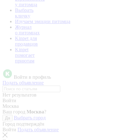
у питомца
Выбрать
кличку
Изучаем эмоции питомца
Журнал
о питомцах
Kinpet для
продавцов
Kinpet
помогает
приютам
Войти в профиль
Подать объявление
Нет результатов
Войти
Москва
Ваш город
Москва
?
Выбрать город
Да
Город подтверждён
Войти
Подать объявление