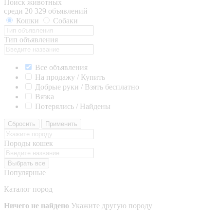
Поиск животных
среди 20 329 объявлений
Кошки
Собаки
Тип объявления
Все объявления
На продажу / Купить
Добрые руки / Взять бесплатно
Вязка
Потерялись / Найдены
Сбросить
Применить
Породы кошек
Выбрать все
Популярные
Каталог пород
Ничего не найдено
Укажите другую породу