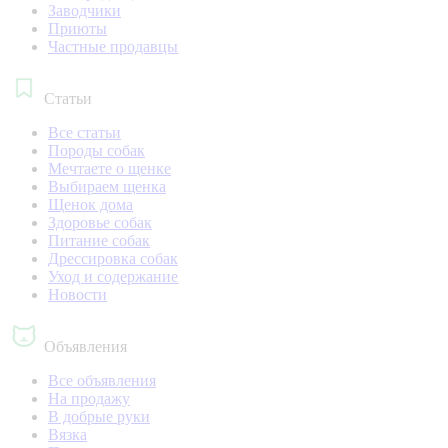
Заводчики
Приюты
Частные продавцы
Статьи
Все статьи
Породы собак
Мечтаете о щенке
Выбираем щенка
Щенок дома
Здоровье собак
Питание собак
Дрессировка собак
Уход и содержание
Новости
Объявления
Все объявления
На продажу
В добрые руки
Вязка