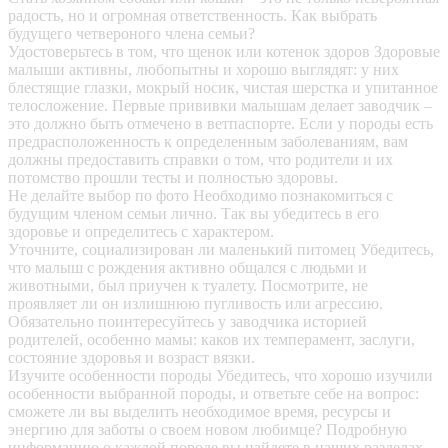
радость, но и огромная ответственность. Как выбрать
будущего четвероного члена семьи?
Удостоверьтесь в том, что щенок или котенок здоров
Здоровые
малыши активны, любопытны и хорошо выглядят: у них
блестящие глазки, мокрый носик, чистая шерстка и упитанное
телосложение. Первые прививки малышам делает заводчик –
это должно быть отмечено в ветпаспорте. Если у породы есть
предрасположенность к определенным заболеваниям, вам
должны предоставить справки о том, что родители и их
потомство прошли тесты и полностью здоровы.
Не делайте выбор по фото
Необходимо познакомиться с
будущим членом семьи лично. Так вы убедитесь в его
здоровье и определитесь с характером.
Уточните, социализирован ли маленький питомец
Убедитесь,
что малыш с рождения активно общался с людьми и
животными, был приучен к туалету. Посмотрите, не
проявляет ли он излишнюю пугливость или агрессию.
Обязательно поинтересуйтесь у заводчика историей
родителей, особенно мамы: каков их темперамент, заслуги,
состояние здоровья и возраст вязки.
Изучите особенности породы
Убедитесь, что хорошо изучили
особенности выбранной породы, и ответьте себе на вопрос:
сможете ли вы выделить необходимое время, ресурсы и
энергию для заботы о своем новом любимце? Подробную
информацию о каждой породе вы найдете в наших разделах