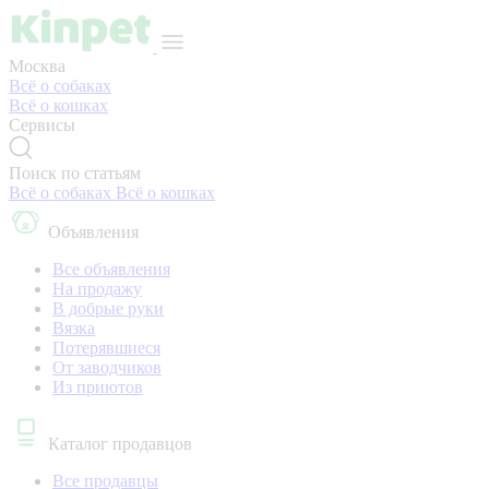
Москва
Всё о собаках
Всё о кошках
Сервисы
Поиск по статьям
Всё о собаках
Всё о кошках
Объявления
Все объявления
На продажу
В добрые руки
Вязка
Потерявшиеся
От заводчиков
Из приютов
Каталог продавцов
Все продавцы