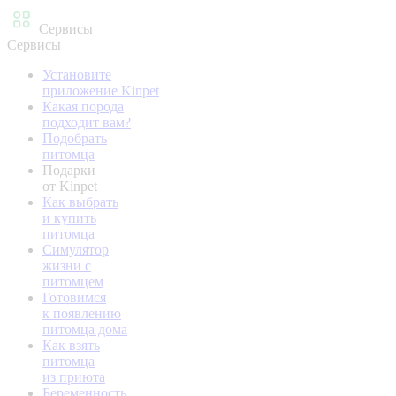
Сервисы
Сервисы
Установите
приложение Kinpet
Какая порода
подходит вам?
Подобрать
питомца
Подарки
от Kinpet
Как выбрать
и купить
питомца
Симулятор
жизни с
питомцем
Готовимся
к появлению
питомца дома
Как взять
питомца
из приюта
Беременность