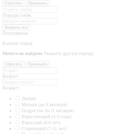
Сбросить
Применить
Породы собак
Выбрать все
Популярные
Каталог пород
Ничего не найдено
Укажите другую породу
Сбросить
Применить
Возраст
Возраст
Любой
Малыш (до 6 месяцев)
Подросток (6-11 месяцев)
Взрослеющий (1-3 года)
Взрослый (4-6 лет)
Стареющий (7-11 лет)