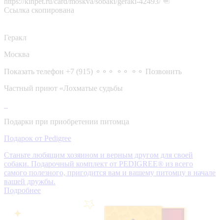
https://kinpet.ru/card/moskva/sobaki/gerakl-42493/
Ссылка скопирована
Геракл
Москва
Показать телефон
+7 (915) ⚬⚬⚬ ⚬⚬ ⚬⚬
Позвонить
Частный приют «Лохматые судьбы
Подарки при приобретении питомца
Подарок от Pedigree
Станьте любящим хозяином и верным другом для своей
собаки. Подарочный комплект от PEDIGREE® из всего
самого полезного, пригодится вам и вашему питомцу в начале
вашей дружбы.
Подробнее