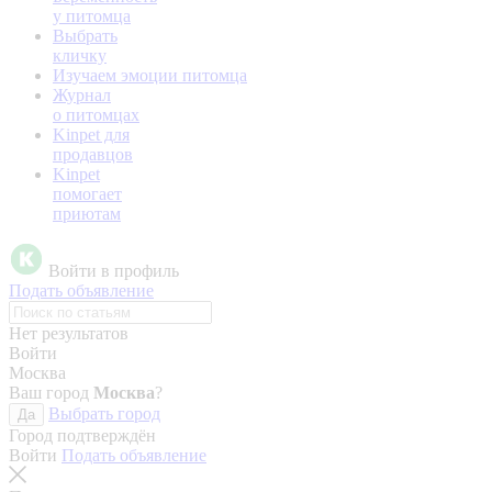
у питомца
Выбрать
кличку
Изучаем эмоции питомца
Журнал
о питомцах
Kinpet для
продавцов
Kinpet
помогает
приютам
Войти в профиль
Подать объявление
Нет результатов
Войти
Москва
Ваш город
Москва
?
Выбрать город
Да
Город подтверждён
Войти
Подать объявление