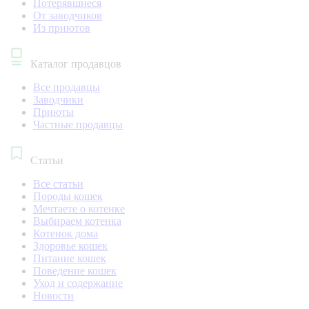
Потерявшиеся
От заводчиков
Из приютов
Каталог продавцов
Все продавцы
Заводчики
Приюты
Частные продавцы
Статьи
Все статьи
Породы кошек
Мечтаете о котенке
Выбираем котенка
Котенок дома
Здоровье кошек
Питание кошек
Поведение кошек
Уход и содержание
Новости