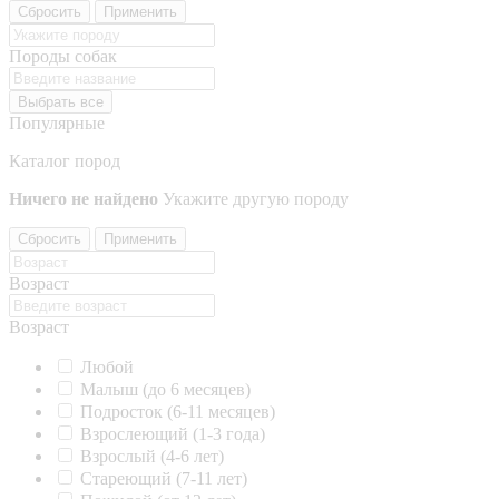
Сбросить
Применить
Породы собак
Выбрать все
Популярные
Каталог пород
Ничего не найдено
Укажите другую породу
Сбросить
Применить
Возраст
Возраст
Любой
Малыш (до 6 месяцев)
Подросток (6-11 месяцев)
Взрослеющий (1-3 года)
Взрослый (4-6 лет)
Стареющий (7-11 лет)