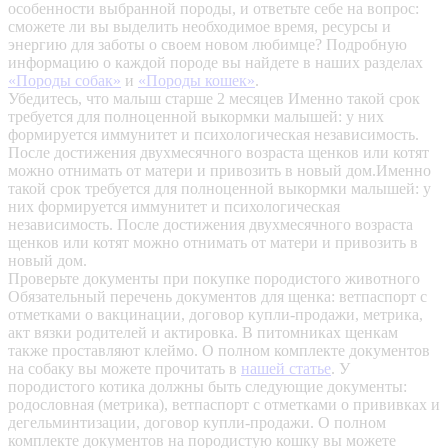
особенности выбранной породы, и ответьте себе на вопрос:
сможете ли вы выделить необходимое время, ресурсы и
энергию для заботы о своем новом любимце? Подробную
информацию о каждой породе вы найдете в наших разделах
«Породы собак»
и
«Породы кошек»
.
Убедитесь, что малыш старше 2 месяцев
Именно такой срок
требуется для полноценной выкормки малышей: у них
формируется иммунитет и психологическая независимость.
После достижения двухмесячного возраста щенков или котят
можно отнимать от матери и привозить в новый дом.Именно
такой срок требуется для полноценной выкормки малышей: у
них формируется иммунитет и психологическая
независимость. После достижения двухмесячного возраста
щенков или котят можно отнимать от матери и привозить в
новый дом.
Проверьте документы при покупке породистого животного
Обязательный перечень документов для щенка: ветпаспорт с
отметками о вакцинации, договор купли-продажи, метрика,
акт вязки родителей и актировка. В питомниках щенкам
также проставляют клеймо. О полном комплекте документов
на собаку вы можете прочитать в
нашей статье
.
У
породистого котика должны быть следующие документы:
родословная (метрика), ветпаспорт с отметками о прививках и
дегельминтизации, договор купли-продажи. О полном
комплекте документов на породистую кошку вы можете