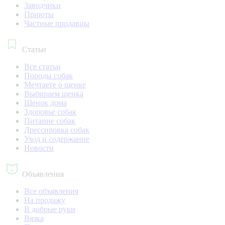
Заводчики
Приюты
Частные продавцы
Статьи
Все статьи
Породы собак
Мечтаете о щенке
Выбираем щенка
Щенок дома
Здоровье собак
Питание собак
Дрессировка собак
Уход и содержание
Новости
Объявления
Все объявления
На продажу
В добрые руки
Вязка