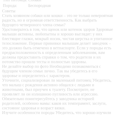
Порода:
Беспородная
Советы
Стать хозяином собаки или кошки – это не только невероятная
радость, но и огромная ответственность. Как выбрать
будущего четвероного члена семьи?
Удостоверьтесь в том, что щенок или котенок здоров
Здоровые
малыши активны, любопытны и хорошо выглядят: у них
блестящие глазки, мокрый носик, чистая шерстка и упитанное
телосложение. Первые прививки малышам делает заводчик –
это должно быть отмечено в ветпаспорте. Если у породы есть
предрасположенность к определенным заболеваниям, вам
должны предоставить справки о том, что родители и их
потомство прошли тесты и полностью здоровы.
Не делайте выбор по фото
Необходимо познакомиться с
будущим членом семьи лично. Так вы убедитесь в его
здоровье и определитесь с характером.
Уточните, социализирован ли маленький питомец
Убедитесь,
что малыш с рождения активно общался с людьми и
животными, был приучен к туалету. Посмотрите, не
проявляет ли он излишнюю пугливость или агрессию.
Обязательно поинтересуйтесь у заводчика историей
родителей, особенно мамы: каков их темперамент, заслуги,
состояние здоровья и возраст вязки.
Изучите особенности породы
Убедитесь, что хорошо изучили