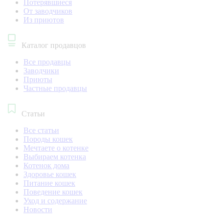
Потерявшиеся
От заводчиков
Из приютов
Каталог продавцов
Все продавцы
Заводчики
Приюты
Частные продавцы
Статьи
Все статьи
Породы кошек
Мечтаете о котенке
Выбираем котенка
Котенок дома
Здоровье кошек
Питание кошек
Поведение кошек
Уход и содержание
Новости