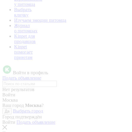
у питомца
Выбрать
кличку
Изучаем эмоции питомца
Журнал
о питомцах
Kinpet для
продавцов
Kinpet
помогает
приютам
Войти в профиль
Подать объявление
Нет результатов
Войти
Москва
Ваш город
Москва
?
Выбрать город
Да
Город подтверждён
Войти
Подать объявление