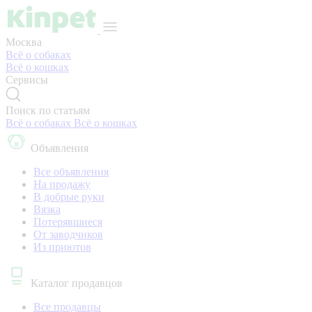
Москва
Всё о собаках
Всё о кошках
Сервисы
Поиск по статьям
Всё о собаках
Всё о кошках
Объявления
Все объявления
На продажу
В добрые руки
Вязка
Потерявшиеся
От заводчиков
Из приютов
Каталог продавцов
Все продавцы