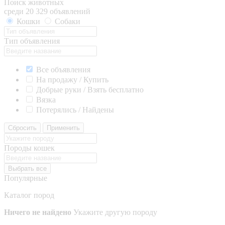
Поиск животных
среди 20 329 объявлений
Кошки
Собаки
Тип объявления
Все объявления
На продажу / Купить
Добрые руки / Взять бесплатно
Вязка
Потерялись / Найдены
Сбросить
Применить
Породы кошек
Выбрать все
Популярные
Каталог пород
Ничего не найдено
Укажите другую породу