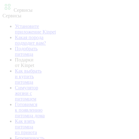
Сервисы
Сервисы
Установите
приложение Kinpet
Какая порода
подходит вам?
Подобрать
питомца
Подарки
от Kinpet
Как выбрать
и купить
питомца
Симулятор
жизни с
питомцем
Готовимся
к появлению
питомца дома
Как взять
питомца
из приюта
Беременность