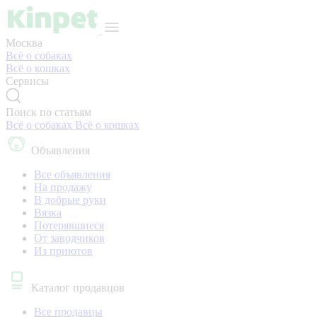
Москва
Всё о собаках
Всё о кошках
Сервисы
Поиск по статьям
Всё о собаках
Всё о кошках
Объявления
Все объявления
На продажу
В добрые руки
Вязка
Потерявшиеся
От заводчиков
Из приютов
Каталог продавцов
Все продавцы