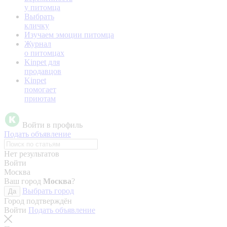
у питомца
Выбрать
кличку
Изучаем эмоции питомца
Журнал
о питомцах
Kinpet для
продавцов
Kinpet
помогает
приютам
Войти в профиль
Подать объявление
Нет результатов
Войти
Москва
Ваш город
Москва
?
Выбрать город
Да
Город подтверждён
Войти
Подать объявление