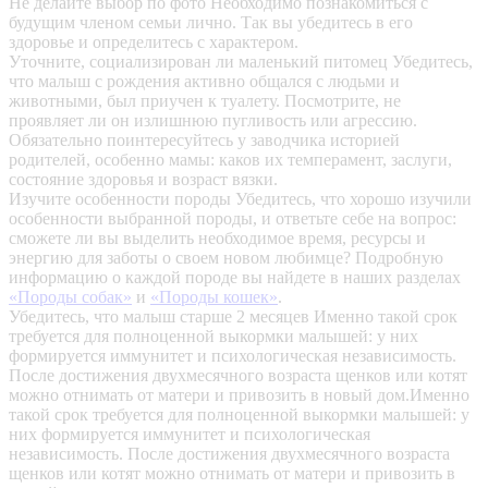
Не делайте выбор по фото
Необходимо познакомиться с
будущим членом семьи лично. Так вы убедитесь в его
здоровье и определитесь с характером.
Уточните, социализирован ли маленький питомец
Убедитесь,
что малыш с рождения активно общался с людьми и
животными, был приучен к туалету. Посмотрите, не
проявляет ли он излишнюю пугливость или агрессию.
Обязательно поинтересуйтесь у заводчика историей
родителей, особенно мамы: каков их темперамент, заслуги,
состояние здоровья и возраст вязки.
Изучите особенности породы
Убедитесь, что хорошо изучили
особенности выбранной породы, и ответьте себе на вопрос:
сможете ли вы выделить необходимое время, ресурсы и
энергию для заботы о своем новом любимце? Подробную
информацию о каждой породе вы найдете в наших разделах
«Породы собак»
и
«Породы кошек»
.
Убедитесь, что малыш старше 2 месяцев
Именно такой срок
требуется для полноценной выкормки малышей: у них
формируется иммунитет и психологическая независимость.
После достижения двухмесячного возраста щенков или котят
можно отнимать от матери и привозить в новый дом.Именно
такой срок требуется для полноценной выкормки малышей: у
них формируется иммунитет и психологическая
независимость. После достижения двухмесячного возраста
щенков или котят можно отнимать от матери и привозить в