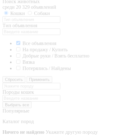
Поиск животных
среди 20 329 объявлений
Кошки
Собаки
Тип объявления
Все объявления
На продажу / Купить
Добрые руки / Взять бесплатно
Вязка
Потерялись / Найдены
Сбросить
Применить
Породы кошек
Выбрать все
Популярные
Каталог пород
Ничего не найдено
Укажите другую породу