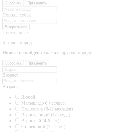
Сбросить
Применить
Породы собак
Выбрать все
Популярные
Каталог пород
Ничего не найдено
Укажите другую породу
Сбросить
Применить
Возраст
Возраст
Любой
Малыш (до 6 месяцев)
Подросток (6-11 месяцев)
Взрослеющий (1-3 года)
Взрослый (4-6 лет)
Стареющий (7-11 лет)