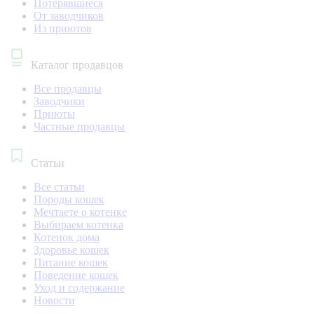
Потерявшиеся
От заводчиков
Из приютов
Каталог продавцов
Все продавцы
Заводчики
Приюты
Частные продавцы
Статьи
Все статьи
Породы кошек
Мечтаете о котенке
Выбираем котенка
Котенок дома
Здоровье кошек
Питание кошек
Поведение кошек
Уход и содержание
Новости