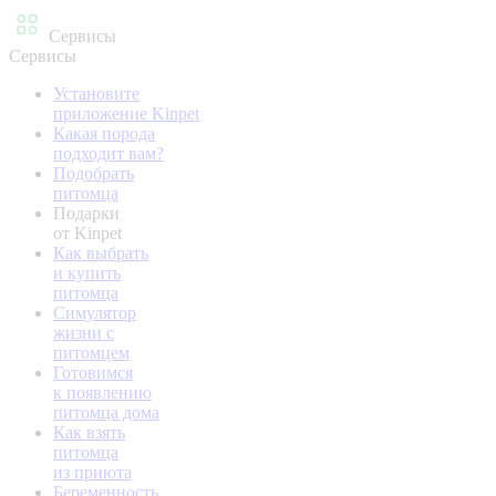
Сервисы
Сервисы
Установите
приложение Kinpet
Какая порода
подходит вам?
Подобрать
питомца
Подарки
от Kinpet
Как выбрать
и купить
питомца
Симулятор
жизни с
питомцем
Готовимся
к появлению
питомца дома
Как взять
питомца
из приюта
Беременность