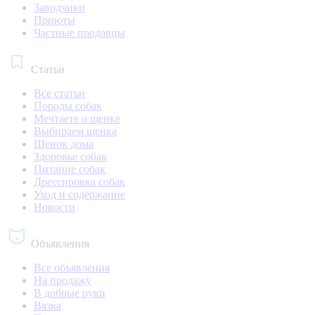
Заводчики
Приюты
Частные продавцы
Статьи
Все статьи
Породы собак
Мечтаете о щенке
Выбираем щенка
Щенок дома
Здоровье собак
Питание собак
Дрессировка собак
Уход и содержание
Новости
Объявления
Все объявления
На продажу
В добрые руки
Вязка