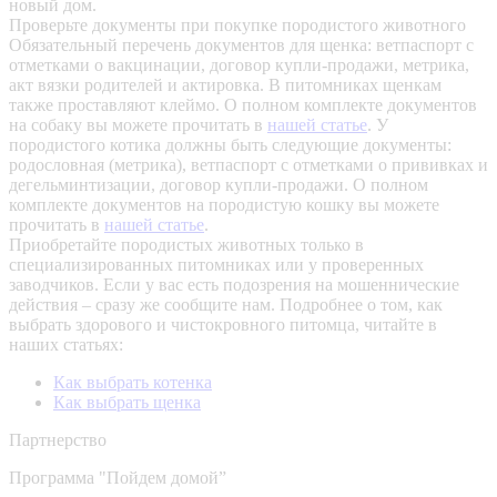
новый дом.
Проверьте документы при покупке породистого животного
Обязательный перечень документов для щенка: ветпаспорт с
отметками о вакцинации, договор купли-продажи, метрика,
акт вязки родителей и актировка. В питомниках щенкам
также проставляют клеймо. О полном комплекте документов
на собаку вы можете прочитать в
нашей статье
.
У
породистого котика должны быть следующие документы:
родословная (метрика), ветпаспорт с отметками о прививках и
дегельминтизации, договор купли-продажи. О полном
комплекте документов на породистую кошку вы можете
прочитать в
нашей статье
.
Приобретайте породистых животных только в
специализированных питомниках или у проверенных
заводчиков. Если у вас есть подозрения на мошеннические
действия – сразу же сообщите нам.
Подробнее о том, как
выбрать здорового и чистокровного питомца, читайте в
наших статьях:
Как выбрать котенка
Как выбрать щенка
Партнерство
Программа "Пойдем домой”