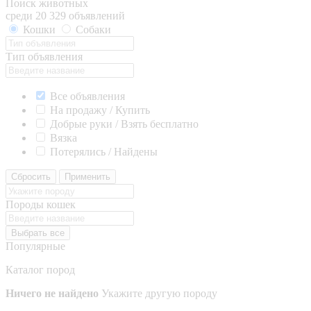
Поиск животных
среди 20 329 объявлений
Кошки
Собаки
Тип объявления
Все объявления
На продажу / Купить
Добрые руки / Взять бесплатно
Вязка
Потерялись / Найдены
Сбросить
Применить
Породы кошек
Выбрать все
Популярные
Каталог пород
Ничего не найдено
Укажите другую породу