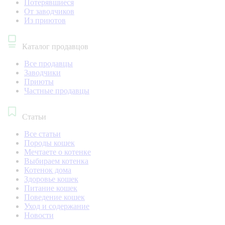
Потерявшиеся
От заводчиков
Из приютов
Каталог продавцов
Все продавцы
Заводчики
Приюты
Частные продавцы
Статьи
Все статьи
Породы кошек
Мечтаете о котенке
Выбираем котенка
Котенок дома
Здоровье кошек
Питание кошек
Поведение кошек
Уход и содержание
Новости