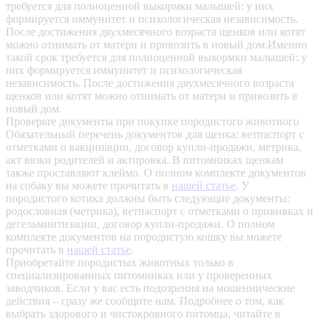
требуется для полноценной выкормки малышей: у них
формируется иммунитет и психологическая независимость.
После достижения двухмесячного возраста щенков или котят
можно отнимать от матери и привозить в новый дом.Именно
такой срок требуется для полноценной выкормки малышей: у
них формируется иммунитет и психологическая
независимость. После достижения двухмесячного возраста
щенков или котят можно отнимать от матери и привозить в
новый дом.
Проверьте документы при покупке породистого животного
Обязательный перечень документов для щенка: ветпаспорт с
отметками о вакцинации, договор купли-продажи, метрика,
акт вязки родителей и актировка. В питомниках щенкам
также проставляют клеймо. О полном комплекте документов
на собаку вы можете прочитать в
нашей статье
.
У
породистого котика должны быть следующие документы:
родословная (метрика), ветпаспорт с отметками о прививках и
дегельминтизации, договор купли-продажи. О полном
комплекте документов на породистую кошку вы можете
прочитать в
нашей статье
.
Приобретайте породистых животных только в
специализированных питомниках или у проверенных
заводчиков. Если у вас есть подозрения на мошеннические
действия – сразу же сообщите нам.
Подробнее о том, как
выбрать здорового и чистокровного питомца, читайте в