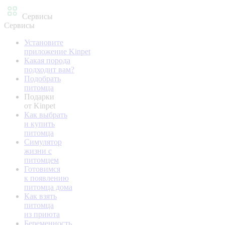
Сервисы
Сервисы
Установите
приложение Kinpet
Какая порода
подходит вам?
Подобрать
питомца
Подарки
от Kinpet
Как выбрать
и купить
питомца
Симулятор
жизни с
питомцем
Готовимся
к появлению
питомца дома
Как взять
питомца
из приюта
Беременность