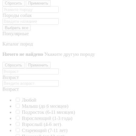
Сбросить
Применить
Породы собак
Выбрать все
Популярные
Каталог пород
Ничего не найдено
Укажите другую породу
Сбросить
Применить
Возраст
Возраст
Любой
Малыш (до 6 месяцев)
Подросток (6-11 месяцев)
Взрослеющий (1-3 года)
Взрослый (4-6 лет)
Стареющий (7-11 лет)