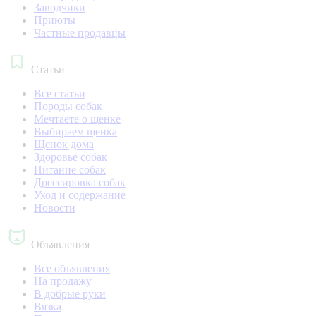
Заводчики
Приюты
Частные продавцы
Статьи
Все статьи
Породы собак
Мечтаете о щенке
Выбираем щенка
Щенок дома
Здоровье собак
Питание собак
Дрессировка собак
Уход и содержание
Новости
Объявления
Все объявления
На продажу
В добрые руки
Вязка