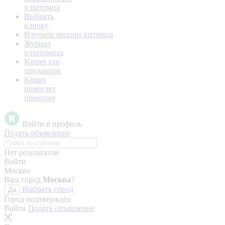
у питомца
Выбрать
кличку
Изучаем эмоции питомца
Журнал
о питомцах
Kinpet для
продавцов
Kinpet
помогает
приютам
Войти в профиль
Подать объявление
Нет результатов
Войти
Москва
Ваш город
Москва
?
Выбрать город
Да
Город подтверждён
Войти
Подать объявление