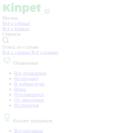
Москва
Всё о собаках
Всё о кошках
Сервисы
Поиск по статьям
Всё о собаках
Всё о кошках
Объявления
Все объявления
На продажу
В добрые руки
Вязка
Потерявшиеся
От заводчиков
Из приютов
Каталог продавцов
Все продавцы