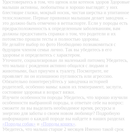
Удостоверьтесь в том, что щенок или котенок здоров
Здоровые
малыши активны, любопытны и хорошо выглядят: у них
блестящие глазки, мокрый носик, чистая шерстка и упитанное
телосложение. Первые прививки малышам делает заводчик –
это должно быть отмечено в ветпаспорте. Если у породы есть
предрасположенность к определенным заболеваниям, вам
должны предоставить справки о том, что родители и их
потомство прошли тесты и полностью здоровы.
Не делайте выбор по фото
Необходимо познакомиться с
будущим членом семьи лично. Так вы убедитесь в его
здоровье и определитесь с характером.
Уточните, социализирован ли маленький питомец
Убедитесь,
что малыш с рождения активно общался с людьми и
животными, был приучен к туалету. Посмотрите, не
проявляет ли он излишнюю пугливость или агрессию.
Обязательно поинтересуйтесь у заводчика историей
родителей, особенно мамы: каков их темперамент, заслуги,
состояние здоровья и возраст вязки.
Изучите особенности породы
Убедитесь, что хорошо изучили
особенности выбранной породы, и ответьте себе на вопрос:
сможете ли вы выделить необходимое время, ресурсы и
энергию для заботы о своем новом любимце? Подробную
информацию о каждой породе вы найдете в наших разделах
«Породы собак»
и
«Породы кошек»
.
Убедитесь, что малыш старше 2 месяцев
Именно такой срок