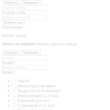
Сбросить
Применить
Породы собак
Выбрать все
Популярные
Каталог пород
Ничего не найдено
Укажите другую породу
Сбросить
Применить
Возраст
Возраст
Любой
Малыш (до 6 месяцев)
Подросток (6-11 месяцев)
Взрослеющий (1-3 года)
Взрослый (4-6 лет)
Стареющий (7-11 лет)