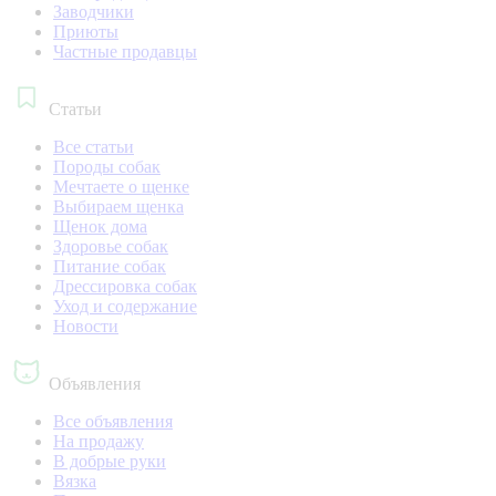
Заводчики
Приюты
Частные продавцы
Статьи
Все статьи
Породы собак
Мечтаете о щенке
Выбираем щенка
Щенок дома
Здоровье собак
Питание собак
Дрессировка собак
Уход и содержание
Новости
Объявления
Все объявления
На продажу
В добрые руки
Вязка