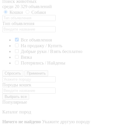
Поиск животных
среди 20 329 объявлений
Кошки
Собаки
Тип объявления
Все объявления
На продажу / Купить
Добрые руки / Взять бесплатно
Вязка
Потерялись / Найдены
Сбросить
Применить
Породы кошек
Выбрать все
Популярные
Каталог пород
Ничего не найдено
Укажите другую породу