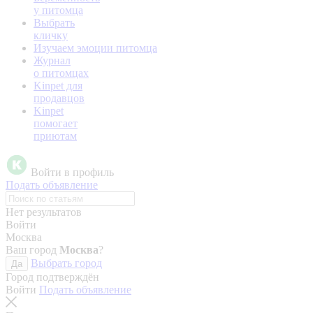
у питомца
Выбрать
кличку
Изучаем эмоции питомца
Журнал
о питомцах
Kinpet для
продавцов
Kinpet
помогает
приютам
Войти в профиль
Подать объявление
Нет результатов
Войти
Москва
Ваш город
Москва
?
Выбрать город
Да
Город подтверждён
Войти
Подать объявление