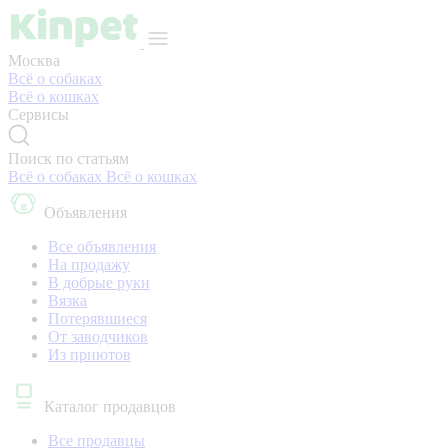
Москва
Всё о собаках
Всё о кошках
Сервисы
Поиск по статьям
Всё о собаках
Всё о кошках
Объявления
Все объявления
На продажу
В добрые руки
Вязка
Потерявшиеся
От заводчиков
Из приютов
Каталог продавцов
Все продавцы