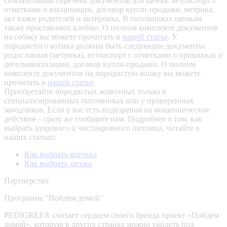
Обязательный перечень документов для щенка: ветпаспорт с
отметками о вакцинации, договор купли-продажи, метрика,
акт вязки родителей и актировка. В питомниках щенкам
также проставляют клеймо. О полном комплекте документов
на собаку вы можете прочитать в
нашей статье
.
У
породистого котика должны быть следующие документы:
родословная (метрика), ветпаспорт с отметками о прививках и
дегельминтизации, договор купли-продажи. О полном
комплекте документов на породистую кошку вы можете
прочитать в
нашей статье
.
Приобретайте породистых животных только в
специализированных питомниках или у проверенных
заводчиков. Если у вас есть подозрения на мошеннические
действия – сразу же сообщите нам.
Подробнее о том, как
выбрать здорового и чистокровного питомца, читайте в
наших статьях:
Как выбрать котенка
Как выбрать щенка
Партнерство
Программа "Пойдем домой”
PEDIGREE® считает сердцем своего бренда проект «Пойдем
домой», которую в других странах можно увидеть под