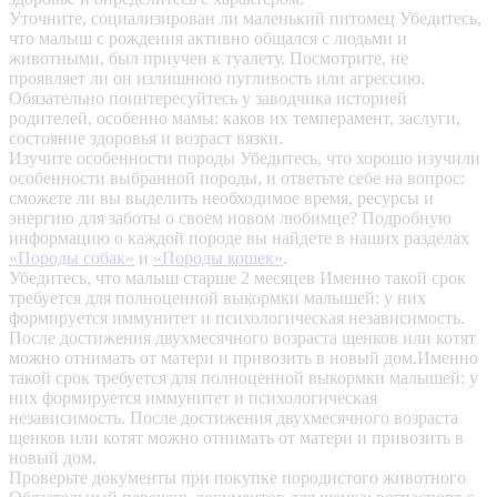
Уточните, социализирован ли маленький питомец
Убедитесь,
что малыш с рождения активно общался с людьми и
животными, был приучен к туалету. Посмотрите, не
проявляет ли он излишнюю пугливость или агрессию.
Обязательно поинтересуйтесь у заводчика историей
родителей, особенно мамы: каков их темперамент, заслуги,
состояние здоровья и возраст вязки.
Изучите особенности породы
Убедитесь, что хорошо изучили
особенности выбранной породы, и ответьте себе на вопрос:
сможете ли вы выделить необходимое время, ресурсы и
энергию для заботы о своем новом любимце? Подробную
информацию о каждой породе вы найдете в наших разделах
«Породы собак»
и
«Породы кошек»
.
Убедитесь, что малыш старше 2 месяцев
Именно такой срок
требуется для полноценной выкормки малышей: у них
формируется иммунитет и психологическая независимость.
После достижения двухмесячного возраста щенков или котят
можно отнимать от матери и привозить в новый дом.Именно
такой срок требуется для полноценной выкормки малышей: у
них формируется иммунитет и психологическая
независимость. После достижения двухмесячного возраста
щенков или котят можно отнимать от матери и привозить в
новый дом.
Проверьте документы при покупке породистого животного