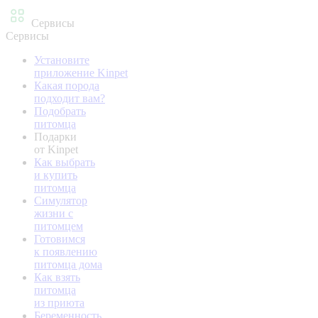
Сервисы
Сервисы
Установите
приложение Kinpet
Какая порода
подходит вам?
Подобрать
питомца
Подарки
от Kinpet
Как выбрать
и купить
питомца
Симулятор
жизни с
питомцем
Готовимся
к появлению
питомца дома
Как взять
питомца
из приюта
Беременность