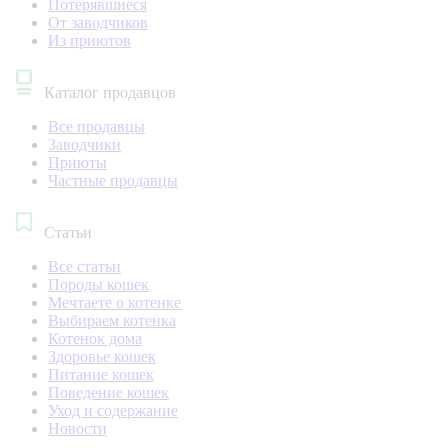
Потерявшиеся
От заводчиков
Из приютов
Каталог продавцов
Все продавцы
Заводчики
Приюты
Частные продавцы
Статьи
Все статьи
Породы кошек
Мечтаете о котенке
Выбираем котенка
Котенок дома
Здоровье кошек
Питание кошек
Поведение кошек
Уход и содержание
Новости