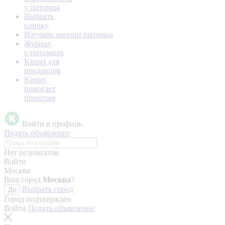
у питомца
Выбрать
кличку
Изучаем эмоции питомца
Журнал
о питомцах
Kinpet для
продавцов
Kinpet
помогает
приютам
Войти в профиль
Подать объявление
Нет результатов
Войти
Москва
Ваш город
Москва
?
Выбрать город
Да
Город подтверждён
Войти
Подать объявление