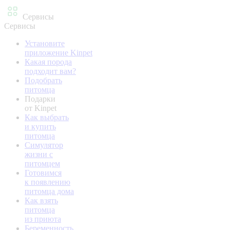
Сервисы
Сервисы
Установите
приложение Kinpet
Какая порода
подходит вам?
Подобрать
питомца
Подарки
от Kinpet
Как выбрать
и купить
питомца
Симулятор
жизни с
питомцем
Готовимся
к появлению
питомца дома
Как взять
питомца
из приюта
Беременность