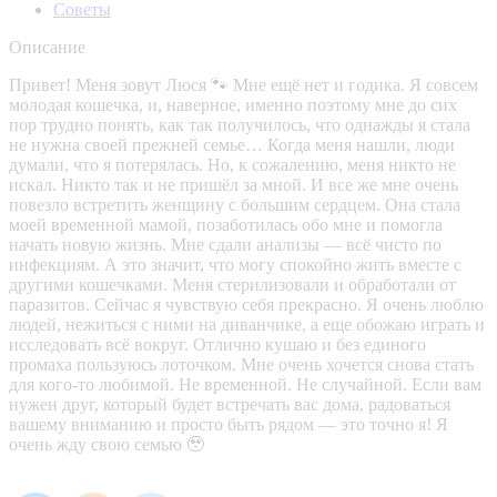
Советы
Описание
Привет! Меня зовут Люся 🐾 Мне ещё нет и годика. Я совсем
молодая кошечка, и, наверное, именно поэтому мне до сих
пор трудно понять, как так получилось, что однажды я стала
не нужна своей прежней семье… Когда меня нашли, люди
думали, что я потерялась. Но, к сожалению, меня никто не
искал. Никто так и не пришёл за мной. И все же мне очень
повезло встретить женщину с большим сердцем. Она стала
моей временной мамой, позаботилась обо мне и помогла
начать новую жизнь. Мне сдали анализы — всё чисто по
инфекциям. А это значит, что могу спокойно жить вместе с
другими кошечками. Меня стерилизовали и обработали от
паразитов. Сейчас я чувствую себя прекрасно. Я очень люблю
людей, нежиться с ними на диванчике, а еще обожаю играть и
исследовать всё вокруг. Отлично кушаю и без единого
промаха пользуюсь лоточком. Мне очень хочется снова стать
для кого-то любимой. Не временной. Не случайной. Если вам
нужен друг, который будет встречать вас дома, радоваться
вашему вниманию и просто быть рядом — это точно я! Я
очень жду свою семью 🥹