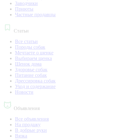
Заводчики
Приюты
Частные продавцы
Статьи
Все статьи
Породы собак
Мечтаете о щенке
Выбираем щенка
Щенок дома
Здоровье собак
Питание собак
Дрессировка собак
Уход и содержание
Новости
Объявления
Все объявления
На продажу
В добрые руки
Вязка