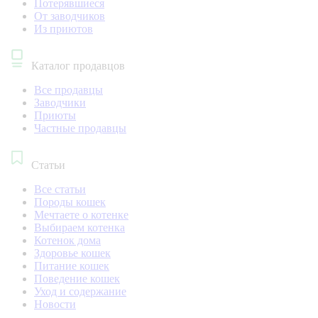
Потерявшиеся
От заводчиков
Из приютов
Каталог продавцов
Все продавцы
Заводчики
Приюты
Частные продавцы
Статьи
Все статьи
Породы кошек
Мечтаете о котенке
Выбираем котенка
Котенок дома
Здоровье кошек
Питание кошек
Поведение кошек
Уход и содержание
Новости