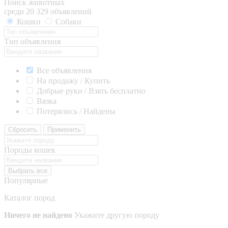
Поиск животных
среди 20 329 объявлений
Кошки
Собаки
Тип объявления
Все объявления
На продажу / Купить
Добрые руки / Взять бесплатно
Вязка
Потерялись / Найдены
Сбросить
Применить
Породы кошек
Выбрать все
Популярные
Каталог пород
Ничего не найдено
Укажите другую породу