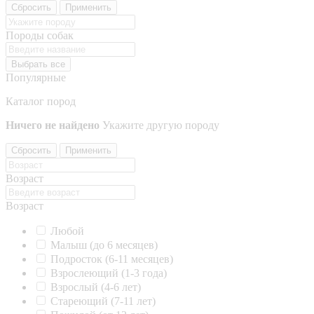
Сбросить
Применить
Породы собак
Выбрать все
Популярные
Каталог пород
Ничего не найдено
Укажите другую породу
Сбросить
Применить
Возраст
Возраст
Любой
Малыш (до 6 месяцев)
Подросток (6-11 месяцев)
Взрослеющий (1-3 года)
Взрослый (4-6 лет)
Стареющий (7-11 лет)