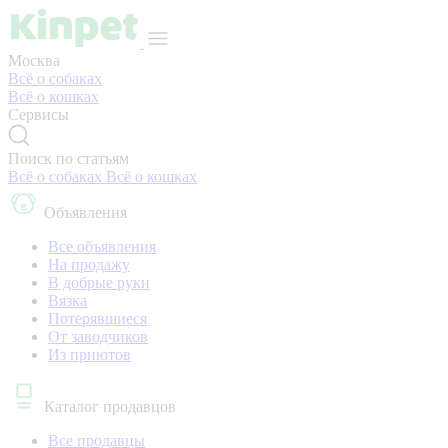
Москва
Всё о собаках
Всё о кошках
Сервисы
Поиск по статьям
Всё о собаках
Всё о кошках
Объявления
Все объявления
На продажу
В добрые руки
Вязка
Потерявшиеся
От заводчиков
Из приютов
Каталог продавцов
Все продавцы