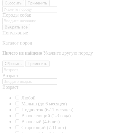
Сбросить
Применить
Породы собак
Выбрать все
Популярные
Каталог пород
Ничего не найдено
Укажите другую породу
Сбросить
Применить
Возраст
Возраст
Любой
Малыш (до 6 месяцев)
Подросток (6-11 месяцев)
Взрослеющий (1-3 года)
Взрослый (4-6 лет)
Стареющий (7-11 лет)