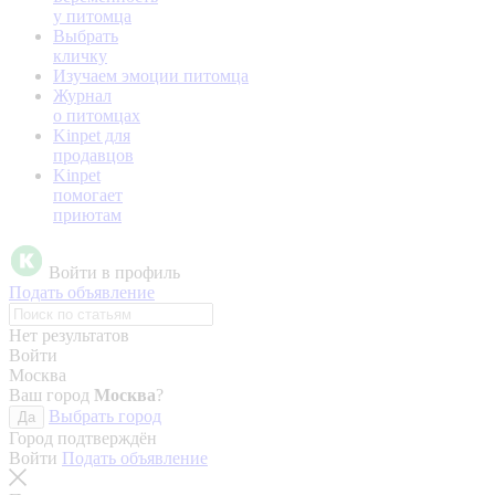
у питомца
Выбрать
кличку
Изучаем эмоции питомца
Журнал
о питомцах
Kinpet для
продавцов
Kinpet
помогает
приютам
Войти в профиль
Подать объявление
Нет результатов
Войти
Москва
Ваш город
Москва
?
Выбрать город
Да
Город подтверждён
Войти
Подать объявление