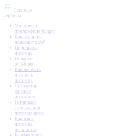
Сервисы
Сервисы
Установите
приложение Kinpet
Какая порода
подходит вам?
Подобрать
питомца
Подарки
от Kinpet
Как выбрать
и купить
питомца
Симулятор
жизни с
питомцем
Готовимся
к появлению
питомца дома
Как взять
питомца
из приюта
Беременность