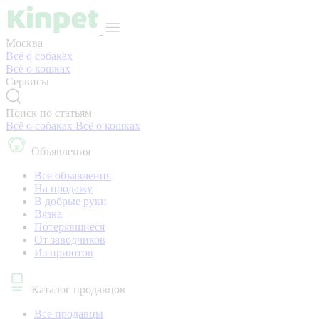
Москва
Всё о собаках
Всё о кошках
Сервисы
Поиск по статьям
Всё о собаках
Всё о кошках
Объявления
Все объявления
На продажу
В добрые руки
Вязка
Потерявшиеся
От заводчиков
Из приютов
Каталог продавцов
Все продавцы