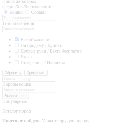
Поиск животных
среди 20 329 объявлений
Кошки
Собаки
Тип объявления
Все объявления
На продажу / Купить
Добрые руки / Взять бесплатно
Вязка
Потерялись / Найдены
Сбросить
Применить
Породы кошек
Выбрать все
Популярные
Каталог пород
Ничего не найдено
Укажите другую породу