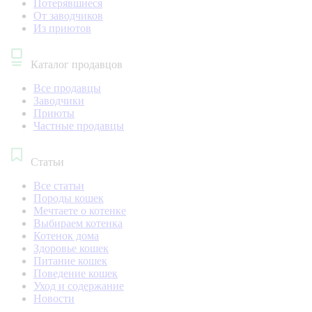
Потерявшиеся
От заводчиков
Из приютов
Каталог продавцов
Все продавцы
Заводчики
Приюты
Частные продавцы
Статьи
Все статьи
Породы кошек
Мечтаете о котенке
Выбираем котенка
Котенок дома
Здоровье кошек
Питание кошек
Поведение кошек
Уход и содержание
Новости