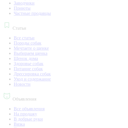
Заводчики
Приюты
Частные продавцы
Статьи
Все статьи
Породы собак
Мечтаете о щенке
Выбираем щенка
Щенок дома
Здоровье собак
Питание собак
Дрессировка собак
Уход и содержание
Новости
Объявления
Все объявления
На продажу
В добрые руки
Вязка